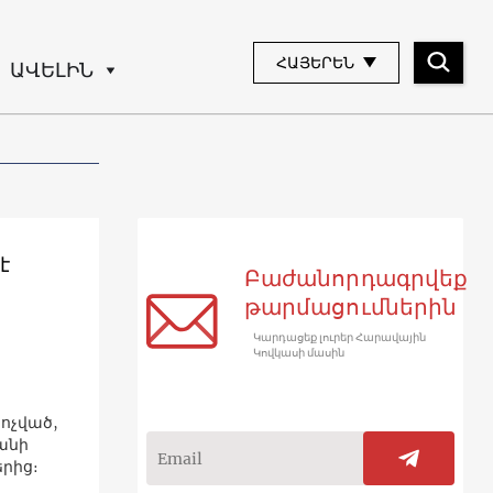
ՀԱՅԵՐԵՆ
ԱՎԵԼԻՆ
է
Բաժանորդագրվեք
թարմացումներին
Կարդացեք լուրեր Հարավային
Կովկասի մասին
կոչված,
անի
երից։