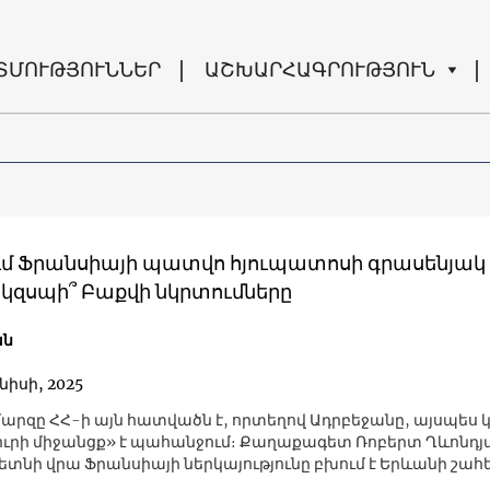
ՏՄՈՒԹՅՈՒՆՆԵՐ
ԱՇԽԱՐՀԱԳՐՈՒԹՅՈՒՆ
ւմ Ֆրանսիայի պատվո հյուպատոսի գրասենյակ 
 կզսպի՞ Բաքվի նկրտումները
ան
նիսի, 2025
 մարզը ՀՀ-ի այն հատվածն է, որտեղով Ադրբեջանը, այսպես 
ւրի միջանցք» է պահանջում։ Քաղաքագետ Ռոբերտ Ղևոնդյ
գետնի վրա Ֆրանսիայի ներկայությունը բխում է Երևանի շահ