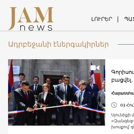
ԼՈՒՐԵՐ
ՊԱ
Ադրբեջանի էներգակիրներ
Գորիսո
բացվել․
Հայաստ
03 Հու
Սյունիքի
«Զանգեզո
խոսքով՝ 