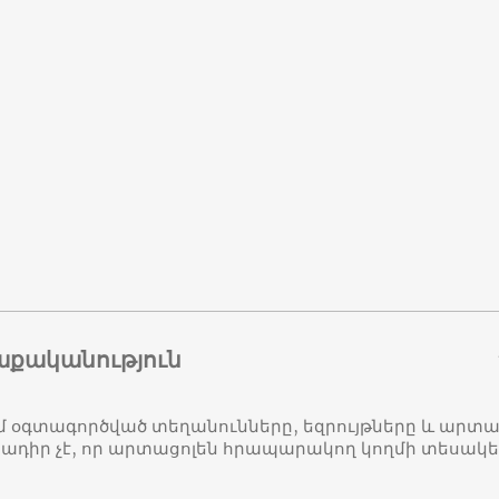
աքականություն
մ օգտագործված տեղանունները, եզրույթները և ար
դիր չէ, որ արտացոլեն հրապարակող կողմի տեսակ