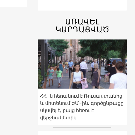
ԱՌԱՎԵԼ
ԿԱՐԴԱՑՎԱԾ
ՀՀ-ն հեռանում է Ռուսաստանից
և մոտենում ԵՄ-ին. գործընթացը
սկսվել է, բայց հեռու է
վերջնակետից