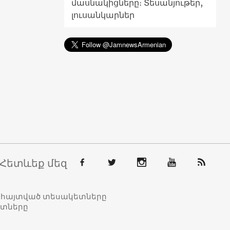
մասնակիցները։ Տեսանյութեր,
լուսանկարներ
Հետևեք մեզ
տահայտված տեսակետները
ետները