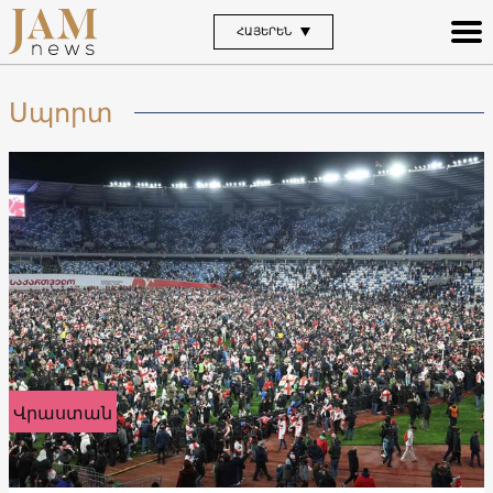
ՀԱՅԵՐԵՆ
Սպորտ
Վրաստան