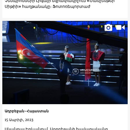
Չեմպիոնների Լիգայի եզրափակիչում «Մանչեսթեր
Սիթիի» հաղթանակը։ Ֆոտոռեպորտաժ
Ադրբեջան-Հայաստան
15 Ապրիլի, 2023
Սկանդալ Երևանում. Ադրբեջանի հավաքականը