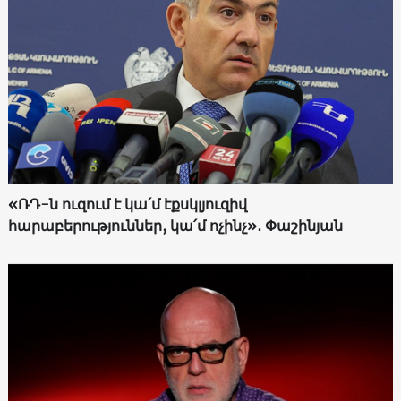
«ՌԴ-ն ուզում է կա՛մ էքսկլյուզիվ
հարաբերություններ, կա՛մ ոչինչ»․ Փաշինյան