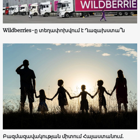
Wildberries-ը տեղափոխվում է Ղազախստա՞ն
Բազմազավակության միտում Հայաստանում.