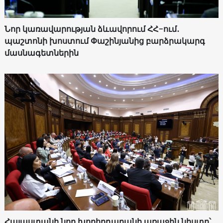
Նոր կառավարության ձևավորում ՀՀ-ում․
պաշտոնի խոստում Փաշինյանից բարձրակարգ
մասնագետներին
Հայաստանի նոր խորհրդարանի առաջին նիստը՝