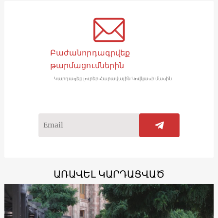
Բաժանորդագրվեք
թարմացումներին
Կարդացեք լուրեր Հարավային Կովկասի մասին
ԱՌԱՎԵԼ ԿԱՐԴԱՑՎԱԾ