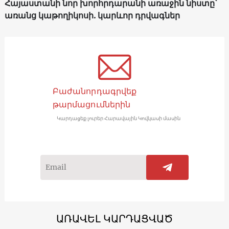
Հայաստանի նոր խորհրդարանի առաջին նիստը՝
առանց կաթողիկոսի. կարևոր դրվագներ
Բաժանորդագրվեք
թարմացումներին
Կարդացեք լուրեր Հարավային Կովկասի մասին
ԱՌԱՎԵԼ ԿԱՐԴԱՑՎԱԾ