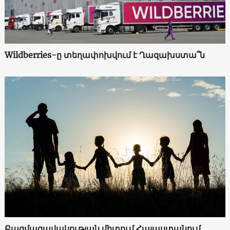
Wildberries-ը տեղափոխվում է Ղազախստա՞ն
Բազմազավակության միտում Հայաստանում.