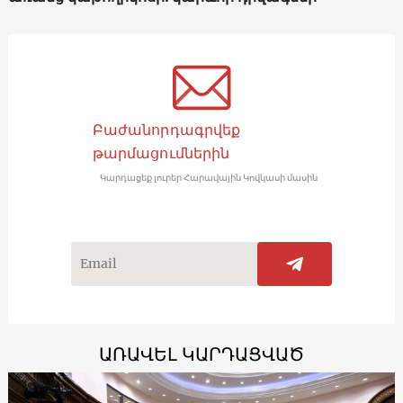
Բաժանորդագրվեք
թարմացումներին
Կարդացեք լուրեր Հարավային Կովկասի մասին
ԱՌԱՎԵԼ ԿԱՐԴԱՑՎԱԾ