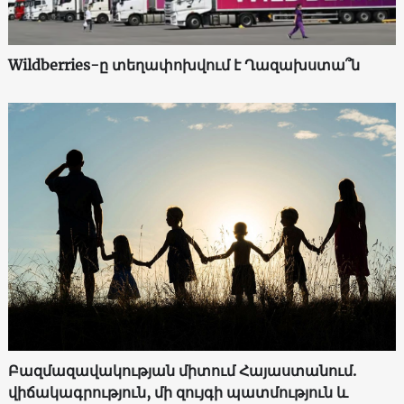
Wildberries-ը տեղափոխվում է Ղազախստա՞ն
Բազմազավակության միտում Հայաստանում.
վիճակագրություն, մի զույգի պատմություն և