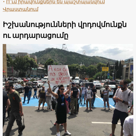
•
Ո՞ւմ իրավունքներն են պաշտպանվում
Վրաստանում
Իշխանությունների վրդովմունքն
ու արդարացումը