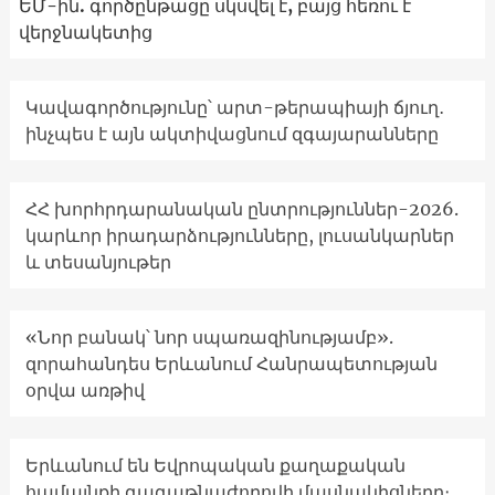
ԵՄ-ին. գործընթացը սկսվել է, բայց հեռու է
վերջնակետից
Կավագործությունը՝ արտ-թերապիայի ճյուղ․
ինչպես է այն ակտիվացնում զգայարանները
ՀՀ խորհրդարանական ընտրություններ-2026.
կարևոր իրադարձությունները, լուսանկարներ
և տեսանյութեր
«Նոր բանակ՝ նոր սպառազինությամբ».
զորահանդես Երևանում Հանրապետության
օրվա առթիվ
Երևանում են Եվրոպական քաղաքական
համայնքի գագաթնաժողովի մասնակիցները։