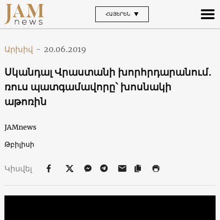
ՀԱՅԵՐԵՆ
Արխիվ
-
20.06.2019
Սկանդալ Վրաստանի խորհրդարանում․
ռուս պատգամավորը՝ խոսնակի
աթոռին
JAMnews
Թբիլիսի
Կիսվել