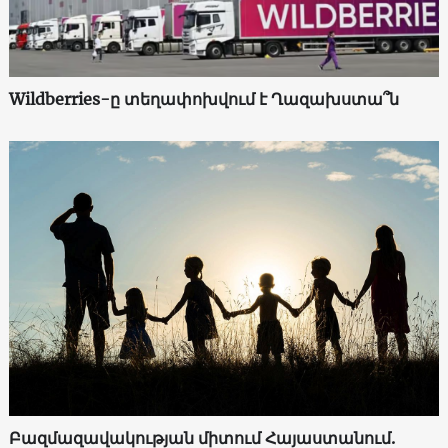
Wildberries-ը տեղափոխվում է Ղազախստա՞ն
Բազմազավակության միտում Հայաստանում.