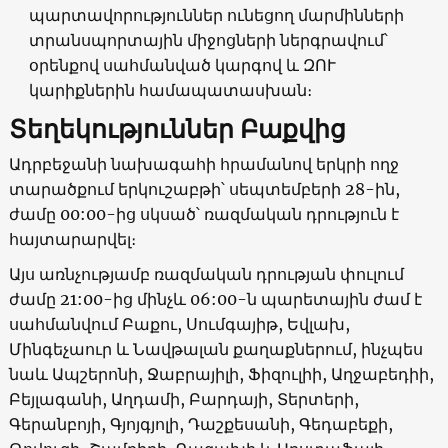
պարտավորություններ ունեցող մարմինների
տրանսպորտային միջոցների ներգրավում՝
օրենքով սահմանված կարգով և ԶՈՒ
կարիքներին համապատասխան։
Տեղեկություններ Բաքվից
Ադրբեջանի նախագահի հրամանով երկրի ողջ
տարածքում երկուշաբթի՝ սեպտեմբերի 28-ին,
ժամը 00:00-ից սկսած՝ ռազմական դրություն է
հայտարարվել։
Այս առնչությամբ ռազմական դրության փուլում
ժամը 21:00-ից մինչև 06:00-ն պարետային ժամ է
սահմանվում Բաքու, Սումգայիթ, Եվլախ,
Մինգեչաուր և Նավթալան քաղաքներում, ինչպես
նաև Ապշերոնի, Ջաբրայիլի, Ֆիզուլիի, Աղջաբեդիի,
Բեյլագանի, Աղդամի, Բարդայի, Տերտերի,
Գերանբոյի, Գյոյգյոլի, Դաշքեսանի, Գեդաբեքի,