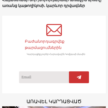
առանց կաթողիկոսի. կարևոր դրվագներ
Բաժանորդագրվեք
թարմացումներին
Կարդացեք լուրեր Հարավային Կովկասի մասին
ԱՌԱՎԵԼ ԿԱՐԴԱՑՎԱԾ