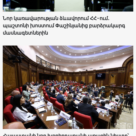
Նոր կառավարության ձևավորում ՀՀ-ում․
պաշտոնի խոստում Փաշինյանից բարձրակարգ
մասնագետներին
Հայաստանի նոր խորհրդարանի առաջին նիստը՝