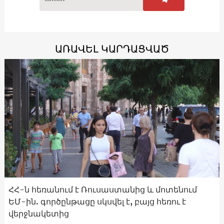
ԱՌԱՎԵԼ ԿԱՐԴԱՑՎԱԾ
ՀՀ-ն հեռանում է Ռուսաստանից և մոտենում
ԵՄ-ին. գործընթացը սկսվել է, բայց հեռու է
վերջնակետից