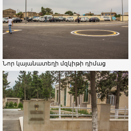
Նոր կայանատեղի մզկիթի դիմաց