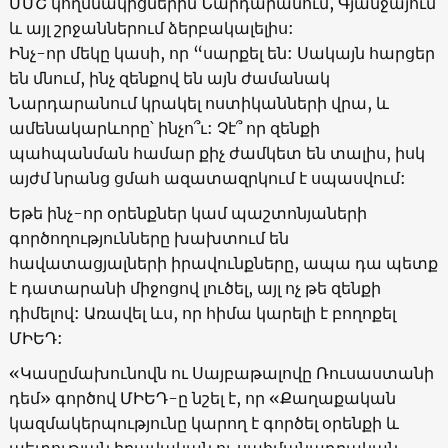
ՄՄՇ կողմնակիցներին Նարդարանում, Գյանջայում
և այլ շրջաններում ձերբակալելիս:
Ինչ-որ մեկը կասի, որ “սարքել են: Սակայն հարցեր
են մնում, ինչ զենքով են այն ժամանակ
Նարդարանում կրակել ոստիկանների վրա, և
ամենակարևորը՝ ինչո՞ւ: Չէ՞ որ զենքի
պահպանման համար քիչ ժամկետ են տալիս, իսկ
այժմ նրանց ցմահ ազատազրկում է սպասվում:
Եթե ինչ-որ օրենքներ կամ պաշտոնյաների
գործողությունները խախտում են
հավատացյալների իրավունքները, ապա դա պետք
է դատարանի միջոցով լուծել, այլ ոչ թե զենքի
դիմելով: Առավել ևս, որ հիմա կարելի է բողոքել
ՄԻԵԴ:
«Կասըմախունովն ու Սայբաթալովը Ռուսաստանի
դեմ» գործով ՄԻԵԴ-ը նշել է, որ «Քաղաքական
կազմակերպությունը կարող է գործել օրենքի և
պետության իրավական ու սահմանադրական