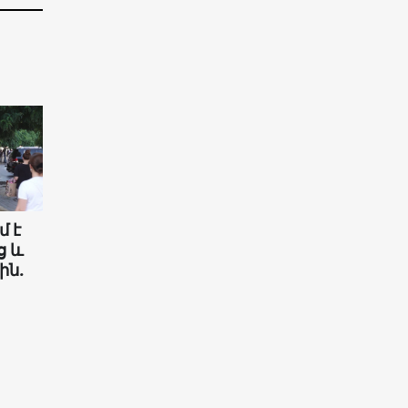
մ է
ց և
ին.