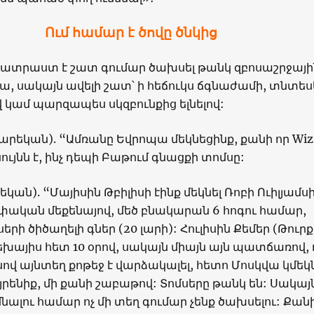
Ում համար է ծովը ծնկից
 պատրաստ է շատ գումար ծախսել թանկ զբոսաշրջայի
րա, սակայն ավելի շատ՝ ի հեճուկս ճգնաժամի, տնտես
վ կամ պարզապես սկզբունքից ելնելով:
արեկան). “Ամռանը Եվրոպա մեկնեցինք, քանի որ Wiz
նույնն է, ինչ դեպի Բաթում գնացքի տոմսը:
կան). “Մայիսին Թբիլիսի էինք մեկնել Ռոբի Ուիլյամս
փական մեքենայով, մեծ բնակարան 6 հոգու համար,
րի ծիծաղելի գներ (20 լարի): Հուլիսին Քեմեր (Թուր
րեխայիս հետ 10 օրով, սակայն միայն այն պատճառով, 
մսով այնտեղ քոթեջ է վարձակալել, հետո Մոսկվա կմեկ
յրենիք, մի քանի շաբաթով: Տոմսերը թանկ են: Սակայն
մնալու համար ոչ մի տեղ գումար չենք ծախսելու: Քան