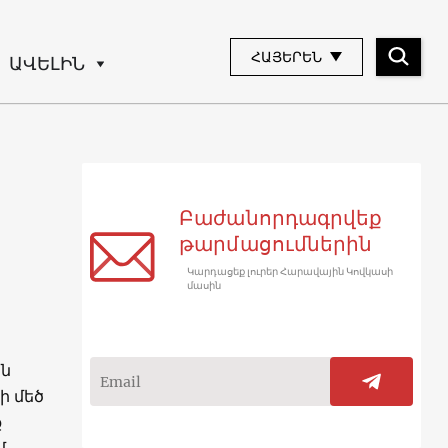
ՀԱՅԵՐԵՆ
ԱՎԵԼԻՆ
Բաժանորդագրվեք
թարմացումներին
Կարդացեք լուրեր Հարավային Կովկասի
մասին
ան
ի մեծ
ք