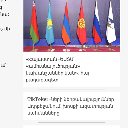
լ
գնա:
չ մի
«Հայաստան-ԵԱՏՄ
ւմ
«ամուսնալուծության»
նախանշաններ կան»․ հայ
քաղաքագետ
TikToker-ների ձերբակալություններ
Ադրբեջանում. խոսքի ազատության
սահմանները