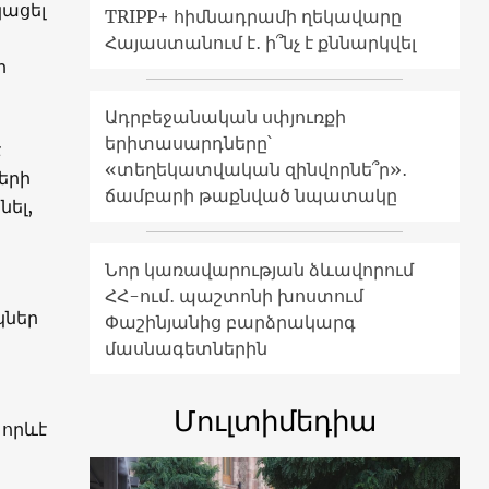
կացել
TRIPP+ հիմնադրամի ղեկավարը
Հայաստանում է․ ի՞նչ է քննարկվել
ր
Ադրբեջանական սփյուռքի
երիտասարդները՝
է
«տեղեկատվական զինվորնե՞ր»․
երի
ճամբարի թաքնված նպատակը
նել,
Նոր կառավարության ձևավորում
ՀՀ-ում․ պաշտոնի խոստում
կներ
Փաշինյանից բարձրակարգ
մասնագետներին
Մուլտիմեդիա
 որևէ