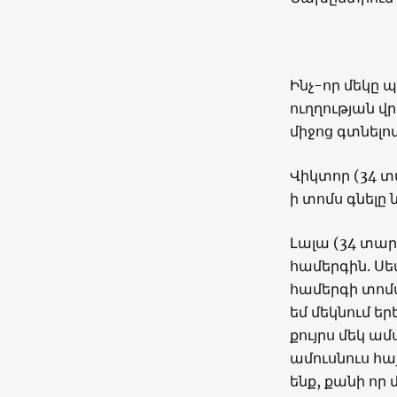
Ինչ-որ մեկը
ուղղության վ
միջոց գտնելո
Վիկտոր (34 տ
ի տոմս գնելը 
Լալա (34 տարե
համերգին. Սե
համերգի տոմսե
եմ մեկնում ե
քույրս մեկ ա
ամուսնուս հա
ենք, քանի որ 