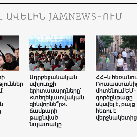
Լ ԱՎԵԼԻՆ JAMNEWS-ՈՒՄ
րի
Ադրբեջանական
ՀՀ-ն հեռանու
յուններ
սփյուռքի
Ռուսաստանի
մ.
երիտասարդները՝
մոտենում ԵՄ-
«տեղեկատվական
գործընթացը
ն
զինվորնե՞ր»․
սկսվել է, բայց
ը
ճամբարի
հեռու է
թաքնված
վերջնակետից
նպատակը