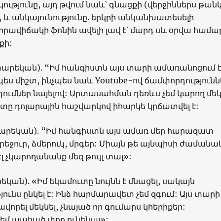
ությունը, այդ թվում նաև՝ գնացքի (վերջիններս թան
), և անկայունությունը. երկրի անկանխատեսելի
ավիճակի ֆոնին ավելի լավ է՝ մարդ սև օրվա համա
քի:
տարեկան). “Իմ հանգիստն այս տարի ամառանոցում 
չպես միշտ, ինչպես նաև Youtube-ով ճամփորդությունն
ումներ նայելով: Արտասահման դեռևս չեմ կարող մեկ
ւտը դոլարային հաշվարկով իհարկե կրճատվել է:
տարեկան). “Իմ հանգիստն այս ամառ մեր հարազատ
րեջուր, ձմերուկ, մրգեր: Միայն թե այնպիսի ժամանա
էլ չկարողանանք մեզ թույլ տալ»:
եկան). «Իմ եկամուտը նույնն է մնացել, սակայն
ունս ընկել է: Ինձ հարմարավետ չեմ զգում: Այս տարի
վորել մեկնել, չնայած որ գումարս կհերիքեր:
եմ պահած փող ունենալ»: