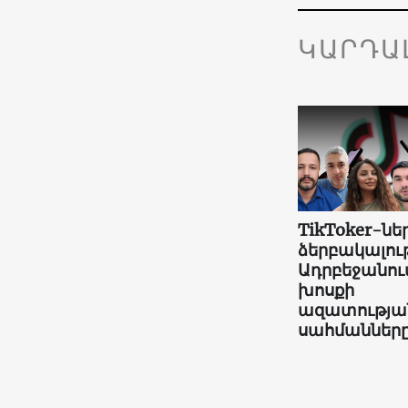
ԿԱՐԴԱ
TikToker-նե
ձերբակալութ
Ադրբեջանու
խոսքի
ազատությա
սահմաններ