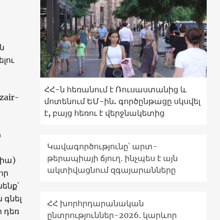
ն
ելու
ՀՀ-ն հեռանում է Ռուսաստանից և
zair-
մոտենում ԵՄ-ին. գործընթացը սկսվել
է, բայց հեռու է վերջնակետից
ի
Կավագործությունը՝ արտ-
թերապիայի ճյուղ․ ինչպես է այն
քիա)
ակտիվացնում զգայարանները
որ
նենք՝
 գնել
ՀՀ խորհրդարանական
ի դեռ
ընտրություններ-2026. կարևոր