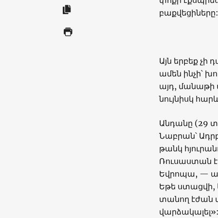
փոքր էքսպրես
բաքվեցիները
Այն երբեք չի
ամեն ինչի՝ խ
այդ, մանաթի
նույնիսկ հար
Անդանը (29 տ
Նաբրան՝ Ադր
թանկ հյուրան
Ռուսաստան էի
Եվրոպա, — աս
Եթե ստացվի, 
տանող էժան տ
վարձակալել»