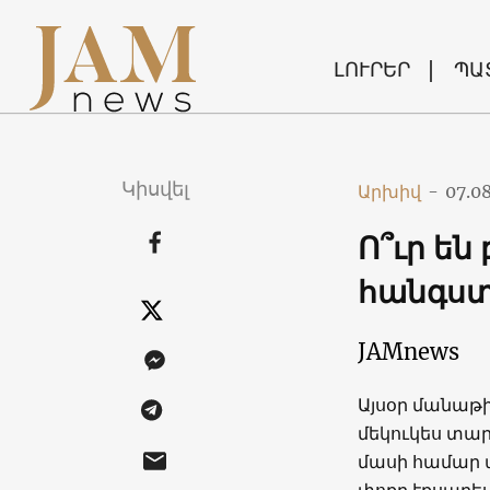
ԼՈՒՐԵՐ
ՊԱ
Կիսվել
Արխիվ
-
07.0
Ո՞ւր են
հանգստ
JAMnews
Այսօր մանաթի
մեկուկես տար
մասի համար 