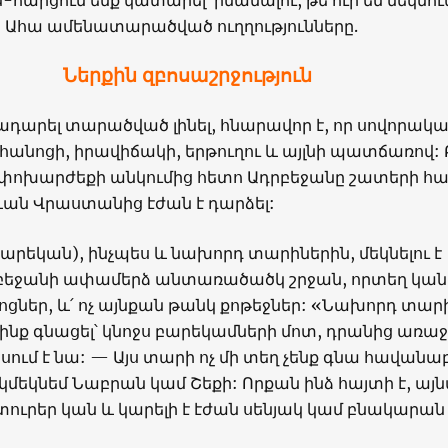
-հարցում ենք կատարել՝ իմանալու, թե ուր են մեկնու
: Ահա ամենատարածված ուղղությունները.
Ներքին զբոսաշրջություն
 դադարել տարածված լինել, հնարավոր է, որ սովորակ
ոհանոցի, իրավիճակի, երթուղու և այլնի պատճառով:
 փոխարժեքի անկումից հետո Ադրբեջանը շատերի հ
ևան Վրաստանից էժան է դարձել:
արեկան), ինչպես և նախորդ տարիներին, մեկնելու է
բեջանի ափամերձ անտառածածկ շրջան, որտեղ կան 
ոցներ, և՛ ոչ այնքան թանկ քոթեջներ: «Նախորդ տար
նք գնացել՝ կնոջս բարեկամների մոտ, դրանից առաջ
ում է նա: — Այս տարի ոչ մի տեղ չենք գնա հավանա
կմեկնեմ Նաբրան կամ Շեքի: Որքան ինձ հայտի է, այ
ուրեր կան և կարելի է էժան սենյակ կամ բնակարան
: