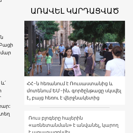
մ
ԱՌԱՎԵԼ ԿԱՐԴԱՑՎԱԾ
ան
 Բացի
ամար
և՛
ՀՀ-ն հեռանում է Ռուսաստանից և
մոտենում ԵՄ-ին. գործընթացը սկսվել
ի
է, բայց հեռու է վերջնակետից
՝
բար:
նտեղ
Ռուս բլոգերը հայերին
«առնետանման» է անվանել, կարող
է ազատազրկվել