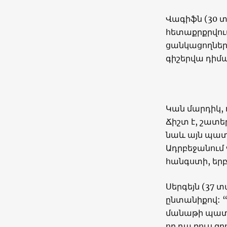
Վագիֆն (30 տ
հետաքրքրվու
ցանկացողները:
գիշերվա դիմա
Կան մարդիկ,
Ճիշտ է, շատեր
նաև այն պատ
Ադրբեջանում 
հանգստի, երբ
Սերգեյն (37 
ընտանիքով: “
մանաթի պատճա
որ դա ռուս զ