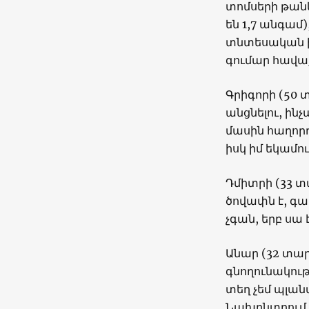
տոմսերի թանկ
են 1,7 անգամ
տնտեսական իր
գումար հավա
Գրիգորի (50 
անցնելու, ին
մասին հաղորդ
իսկ իմ եկամո
Դմիտրի (33 
ծովափն է, գա
չգան, երբ սա 
Անար (32 տար
գնողունակությ
տեղ չեմ պլանա
Նախընտրում 