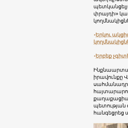
պետկանցելյ
փրայդի» կա
կողմնակիցն
•
Երկու ակցի
կողմնակիցն
•
Երբեք չգիտ
Ինքնաարտահ
իրավունքը 
սահմանադրո
հայտարարու
քաղաքացիա
պետության գ
հանգեցրեց պ