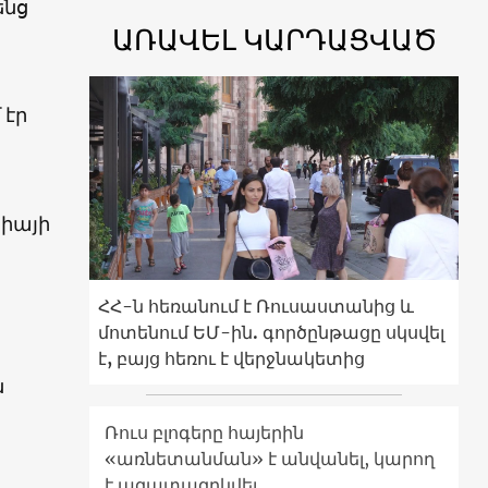
ենց
ԱՌԱՎԵԼ ԿԱՐԴԱՑՎԱԾ
 էր
ցիայի
ՀՀ-ն հեռանում է Ռուսաստանից և
մոտենում ԵՄ-ին. գործընթացը սկսվել
է, բայց հեռու է վերջնակետից
ն
Ռուս բլոգերը հայերին
ն
«առնետանման» է անվանել, կարող
է ազատազրկվել