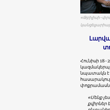
«Թբիլիսի-փր
կանցելյարիայ
Լարվա
տ
Հունիսի 18-
կազմակերպի
նպատակն է 
հասարակութ
փոքրամասնու
«Մենք լե
քվիրներ 
ընտանիքն