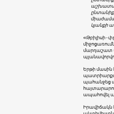
աշխատանք
ընտանիքն
միաժամա
կյանքի 
«Թբիլիսի-փ
միջոցառումն
մարդաշատ պ
պլանավորվու
Երթի մասին
պատրիարքար
պահանջեց ար
հայտարարութ
ապահովել ա
Իրավիճակն է
ակտիվիստն