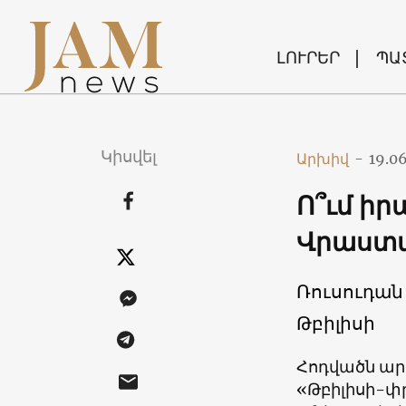
ԼՈՒՐԵՐ
ՊԱ
Կիսվել
Արխիվ
-
19.0
Ո՞ւմ ի
Վրաստ
Ռուսուդան
Թբիլիսի
Հոդվածն արդ
«Թբիլիսի-փր