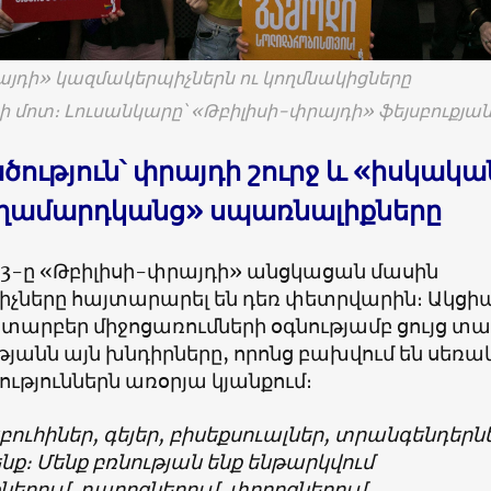
այդի» կազմակերպիչներն ու կողմնակիցները
ի մոտ։ Լուսանկարը՝ «Թբիլիսի-փրայդի» ֆեյսբուքյան
ծություն՝ փրայդի շուրջ և «իսկակա
ղամարդկանց» սպառնալիքները
23-ը
«Թբիլիսի-փրայդի» անցկացան մասին
չները հայտարարել են դեռ փետրվարին։ Ակցի
տարբեր միջոցառումների օգնությամբ ցույց տա
յանն այն խնդիրները, որոնց բախվում են սեռ
թյուններն առօրյա կյանքում։
սբուհիներ, գեյեր, բիսեքսուալներ, տրանգենդերն
ենք։ Մենք բռնության ենք ենթարկվում
երում, դպրոցներում, փողոցներում,