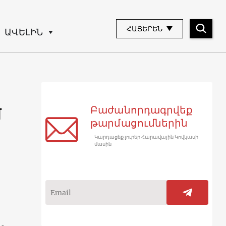
ՀԱՅԵՐԵՆ
ԱՎԵԼԻՆ
Բաժանորդագրվեք
մ
թարմացումներին
Կարդացեք լուրեր Հարավային Կովկասի
մասին