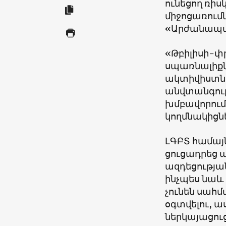
ունեցող ռիս
միջոցառումն
«Արժանապա
«Թբիլիսի-փր
սպառնալիքն
ակտիվիստներ
անվտանգութ
խմբավորում
կողմնակիցն
ԼԳԲՏ համայ
ցուցադրեց
ազդեցությա
ինչպես նաև
չունեն սահ
օգտվելու, 
ներկայացուց