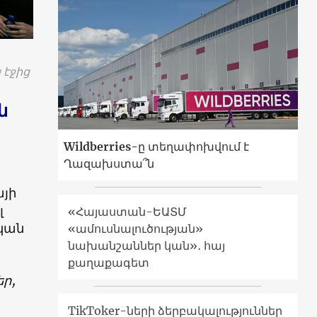
 էջից
ն
Wildberries-ը տեղափոխվում է
Ղազախստա՞ն
այի
լ
«Հայաստան-ԵԱՏՄ
ական
«ամուսնալուծության»
նախանշաններ կան»․ հայ
քաղաքագետ
եր,
TikToker-ների ձերբակալություններ