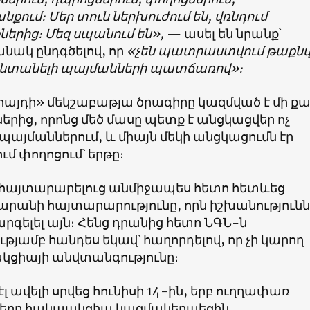
ում։ Մեր տուն ներխուժում են, վռնդում
երից։ Մեզ սպանում են»,
— ասել են նրանք՝
նակ ընդգծելով, որ
«չեն պատրաստվում թաքնվ
անտանելի պայմանների պատճառով»։
րայդի» մեկշաբաթյա ծրագիրը կազմված է մի ք
երից, որոնց մեծ մասը պետք է անցկացվեր ոչ
այմաններում, և միայն մեկի անցկացումն էր
մ փողոցում՝ երթը։
 հայտարարելուց անմիջապես հետո հետևեց
անի հայտարարությունը, որն իշխանությունն
գելել այն։ Հենց դրանից հետո ՆԳՆ-ն
յամբ հանդես եկավ՝ հաղորդելով, որ չի կարող
կցիայի անվտանգությունը։
լ ավելի սրվեց հունիսի 14-ին, երբ ուղղափառ
երը հակաակցիա կազմակերպեցին