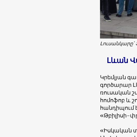
Լուսանկարը՝ 
Լևան Վ
Կրեմլյան գ
գործարար Լ
ռուսական շ
հոմոֆոբ և 
հանդիպում 
«Թբիլիսի-փր
«Իսկական տ