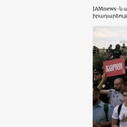
JAMnews
-ն 
իրադարձությ