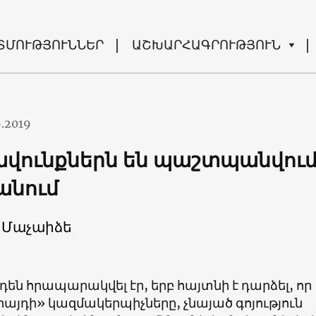
ՏՄՈՒԹՅՈՒՆՆԵՐ
ԱՇԽԱՐՀԱԳՐՈՒԹՅՈՒՆ
6.2019
րավունքներն են պաշտպանվու
անում
 Մաչաիձե
են հրապարակվել էր, երբ հայտնի է դարձել, որ
այդի» կազմակերպիչները, չնայած գոյություն