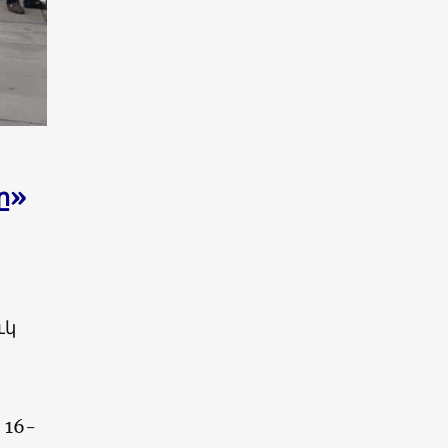
ը»
ւկ
 16-