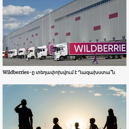
Wildberries-ը տեղափոխվում է Ղազախստա՞ն