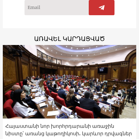
ԱՌԱՎԵԼ ԿԱՐԴԱՑՎԱԾ
Հայաստանի նոր խորհրդարանի առաջին
նիստը՝ առանց կաթողիկոսի. կարևոր դրվագներ