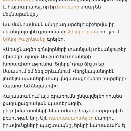
և հայտարարել, որ իր
խոսքերը
սխալ են
մեկնաբանվել։
Նա մանրամասն անդրադարձել է գիշերվա իր
սկանդալային գրառմանը։
Ֆեյսբուքյան
իր էջում
Նիկոլ Փաշինյանը
գրել էր․
«Առաջնագծի զինվորների տասնյակ տեսանյութեր
դիտեցի այսօր։ Ապշած եմ տղաների
խորագիտությունից։ Տղերք՝ դուք ճիշտ եք։
Սպասում եմ ձեզ Երևանում։ Վերջնականորեն
լուծելու պատերի տակ վնգստացողների հարցերը։
Հպարտ եմ ձեզանով»։
Հայաստանում այս գրառումն ընկալվել էր որպես
քաղաքացիական պատերազմի,
ընդդիմախոսների նկատմամբ հաշվեհարդարի և
բռնության կոչ։ Այն
դատապարտել էր
մարդու
իրավունքների պաշտապնը, երկրի նախագահն էլ