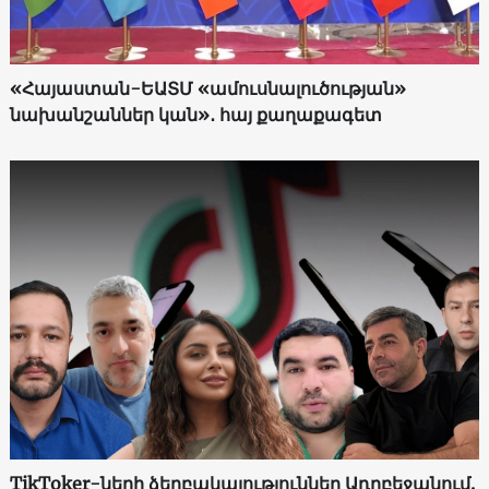
«Հայաստան-ԵԱՏՄ «ամուսնալուծության»
նախանշաններ կան»․ հայ քաղաքագետ
TikToker-ների ձերբակալություններ Ադրբեջանում.