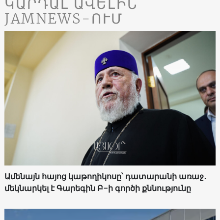
ԿԱՐԴԱԼ ԱՎԵԼԻՆ
JAMNEWS-ՈՒՄ
Ամենայն հայոց կաթողիկոսը՝ դատարանի առաջ․
մեկնարկել է Գարեգին Բ-ի գործի քննությունը