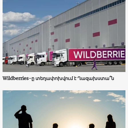
Wildberries-ը տեղափոխվում է Ղազախստա՞ն