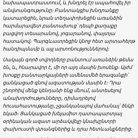
նախապատրաստում, և խնդրել էր ապահովել իր
անվտանգությունը։ Բանտակցիս խնդրանքը
կատարեցին, նրան տեղափոխեցին առանձին
հարմարավետ բանտախուց՝ դեպի քաղաքը
բացվող տեսարանով, լոգարանով, փայտյա
հատակով։ Պարգևատրեցին կնոջ հետ արտահերթ
հանդիպմամբ և այլ արտոնություններով։
Սակայն գործ տվողները բանտում առանձին թեմա
են, և, հնարավոր է, մի որ այդ մասին խոսենք։ Այժմ
խոսքը բանտարկյալների ամենամեծ երազանքի՝
ցանկացած գնով ազատության մասին է։ Դրա
շնորհիվ մենք կենդանի ենք մնում, անտեսելով
անախորժությունները, դիմադրելով
հուսահատությանը, չցանկանալով մահանալ՝ ծնկի
եկած։ Ցանկացած խելամիտ դատապարտյալ
օրինական ազատ արձակվելը կնախընտրի
փախուստի վտանգներից և դրա հետևանքներից։