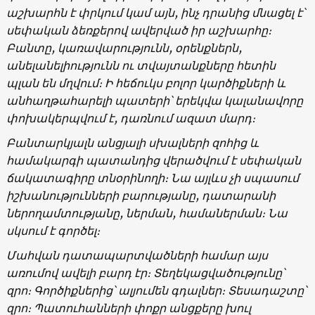
աշխարհն է փրկում կամ այն, ինչ դրանից մնացել է՝
սեփական ձեռքերով ավերված իր աշխարհը։
Բանտը, կառավարությունն, օրենքներն,
անելանելիությունն ու տվայտանքները հետին
պլան են մղվում։ Ի հեճուկս բոլոր կարծիքների և
անհաղթահարելի պատերի՝ երեկվա կալանավորը
փոխակերպվում է, դառնում ազատ մարդ։
Բանտարկյալն անցյալի սխալների զոհից և
համակարգի պատանդից վերածվում է սեփական
ճակատագիրը տնօրինողի։ Նա այլևս չի սպասում
իշխանությունների բարությանը, դատարանի
ներողամտությանը, ներման, համաներման։ Նա
սկսում է գործել։
Մահվան դատապարտվածների համար այս
առումով ավելի բարդ էր։ Տեղեկացվածությունը՝
զրո։ Գործիքներից՝ ալյումեն գդալներ։ Տեսադաշտը՝
զրո։ Պատուհանների փոքր անցքերը խուլ