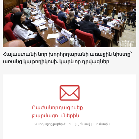
Հայաստանի նոր խորհրդարանի առաջին նիստը՝
առանց կաթողիկոսի. կարևոր դրվագներ
Բաժանորդագրվեք
թարմացումներին
Կարդացեք լուրեր Հարավային Կովկասի մասին