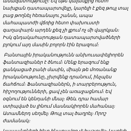
անազատությունը։ Եվ եթե կալանքից հետո՝
նախքան դատապարտվելը, կարելի է քեզ թույլ տալ
բաց թողնել հեռանալու շանսն, ապա
մահապատժի վճռից հետո փախուստի
գաղափարն արդեն քեզ չի լքում ոչ մի վայրկյան։
Իսկ գնդակահարության դատապարտվածների
բլոկում այդ մասին բոլորն էին երազում։
Բանտային իրականությունն անխուսափելիորեն
ֆանտազիաներ է ծնում։ Մենք երազում ենք
ցանկացած բանի մասին, միայն թե մոռանանք
իրականությունը, չխրվենք դրանում, ինչպես
ճահճում։ Ֆանտազիաներն, ի տարբերություն,
հիշողությունների, ցավ չեն առաջացնում։ Եվ
օգնում են կենդանի մնալ։ Թեև դրա համար
ստիպված ես լինում մասնակիորեն մահանալ։
Ատամներդ սեղմել։ Թույլ տալ ծաղրել։ Որոշ
ժամանակ։
Կապանքների հետ հնարավոր չէ հաշտվել։ Կարելի