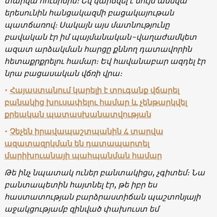
տարվա հունիսին։ Եվ կարճվել է նույն ամսվա
երեսունին հանցակազմի բացակայութան
պատճառով։ Սակայն այս մատնությունը
բավական էր իմ պայմանական-վաղաժամկետ
ազատ արձակման հարցը քննող դատավորին
հետաքրքրելու համար։ Եվ հավանաբար ազդել էր
նրա բացասական վճռի վրա։
•
Հայաստանում կարելի է տուգանք վճարել
բանակից խուսափելու համար և չենթարկվել
քրեական պատասխանատվության
•
Չեչեն իրավապաշտպանին 4 տարվա
ազատազրկման են դատապարտել
մարիխուանայի պահպանման համար
Թե ինչ նպատակ ուներ բանտակիցս, չգիտեմ։ Նա
բանտապետին հայտնել էր, թե իբր ես
հաստատության բարձրաստիճան պաշտոնյայի
աջակցությամբ զինված փախուստ եմ