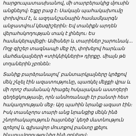
հարցուպատասխանով, մի տարբերակից մյուսին
անցնելով։ Ելքը բաց է։ Սակայն պահակախումը
փոխվում է, և ազդանշանային համամկարգն
անջատվում կեսգիշերին։ Եվ տանիքն արդեն
վերահսկողության տակ է լինելու։ Ես
համակերպվեցի։ Ամիսներ և տարիներ շարունակ
․․․
Ողջ գիշեր տագնապի մեջ էի, փոխելով հարևան
մահճակալների «տիկնիկների» դիրքը
․
միայն թե
տղաներին չբռնեն։
Տանիք բարձրանալով՝ բանտարկյալները կրծքով
մեկ շնչել էին ազատությունը, պառկել մեջքի վրա և
մի որոշ ժամանակ հիացել հսկայական աստղերի
գեղեցկությամբ, որն անմոռանալի էր բանտի հետ
հակադրության մեջ։ Այդ պահին նրանք ազատ էին։
Իսկ տասնչորս տարի անց նրանցից մեկն ինձ
շնորհակալություն հայտնեց՝ կեղծ մատնություն
գրելով և գլխավոր մուտքով բանտը լքելու
հնարավորությունից ինձ զրկելով։