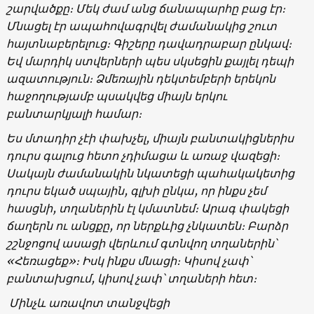
շարվածքը։ Մեկ ժամ անց ճանապարհը բաց էր։
Մնացել էր ապահովագրվել ժամանակից շուտ
հայտնաբերելուց։ Գիշերը դավադրաբար ընկավ։
Եվ մարդիկ ստվերների պես սկսեցին քայլել դեպի
ազատություն։ Ձմեռային դեկտեմբերի երեկոն
հաջողությամբ պսակվեց միայն երկու
բանտարկյալի համար։
Ես մտադիր չէի փախչել, միայն բանտակիցներիս
դուրս գալուց հետո չդիմացա և առաջ վազեցի։
Սակայն ժամանակին նկատեցի պահակակետից
դուրս եկած սպային, գլխի ընկա, որ ինքս չեմ
հասցնի, տղաներին էլ կմատնեմ։ Արագ փակեցի
ճաղերն ու անցքը, որ ներքևից չնկատեն։ Բարձր
շշնջոցով ասացի վերևում գտնվող տղաներին՝
«Հեռացեք»։ Իսկ ինքս մնացի։ Կիսով չափ՝
բանտախցում, կիսով չափ՝ տղաների հետ։
Մինչև առավոտ տանջվեցի