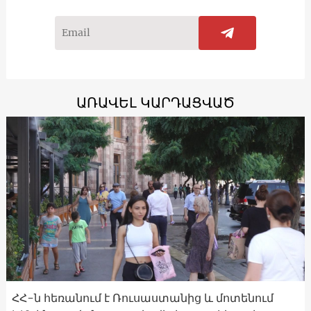
ԱՌԱՎԵԼ ԿԱՐԴԱՑՎԱԾ
ՀՀ-ն հեռանում է Ռուսաստանից և մոտենում