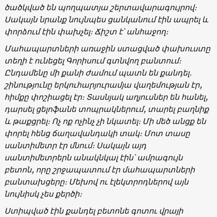
ծածկված են պողպատյա շերտավարագույրով։
Սակայն նրանք նույնպես ցանկանում էին ապրել և
փորձում էին փախչել։ Ճիշտ է՝ անհաջող։
Մահապարտների առաջին ստացված փախուստը
տեղի է ունեցել Գորիսում գտնվող բանտում։
Ընդամենը մի քանի ժամում պատն են քանդել
․
շինությունը երկուհարյուրամյա վաղեմության էր,
հիմքը փոշիացել էր։ Տասնյակ աղյուսներ են հանել,
դարսել ցելոֆանե տոպրակներում, տարել բաղնիք
և թաքցրել։ Ոչ ոք ոչինչ չի նկատել։ Մի մեծ անցք են
փորել հենց ճաղավանդակի տակ։ Մոտ տասը
սանտիմետր էր մնում։ Սակայն այդ
սանտիմետրերն անակնկալ էին՝ ամրագույն
բետոն, որը շրջապատում էր մահապարտների
բանտախցերը։ Մեխով ու էլեկտրոդներով այն
նույնիսկ չես քերծի։
Ստիպված էին քանդել բետոնե գոտու վրայի