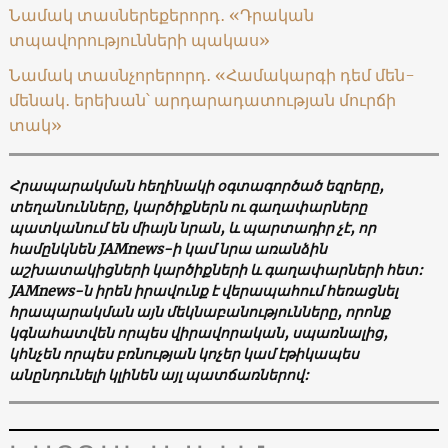
Նամակ տասներեքերորդ․ «Դրական
տպավորությունների պակաս»
Նամակ տասնչորերորդ․ «Համակարգի դեմ մեն-
մենակ․ երեխան՝ արդարադատության մուրճի
տակ»
Հրապարակման
հեղինակի
օգտագործած
եզրերը,
տեղանունները, կարծիքներն
ու
գաղափարները
պատկանում
են
միայն
նրան, և
պարտադիր
չէ, որ
համընկնեն JAMnews-ի
կամ
նրա
առանձին
աշխատակիցների
կարծիքների
և
գաղափարների
հետ:
JAMnews-ն
իրեն
իրավունք
է
վերապահում
հեռացնել
հրապարակման
այն
մեկնաբանությունները, որոնք
կգնահատվեն
որպես
վիրավորական, սպառնալից,
կհնչեն
որպես
բռնության
կոչեր
կամ
էթիկապես
անընդունելի
կլինեն
այլ
պատճառներով: