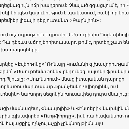
եղեցկագույն ոճի խաղերում: Չնայած զգացվում է, որ 
կինի պես կայունություն է պակասում, քանի որ նր
եմիեր լիգայի դեբյուտանտ «Բարնլիին»:
ում ուշադրություն է գրավում Մաուրիսիո Պոչետինոյի
 Դա դեռևս աճող երիիտասարդ թիմ է, որտեղ շատ են
 խաղացողները:
արկեց «Էվերթոնը»՝ Ռոնալդ Կումանի գլխավորությամ
թիմը՝ «Սաութհեմփթոնն» ընդունեց հայտնի ֆրանսի
դ Պյուելը: «Սուոնսիում» մնաց իտալական դպրոցի
որձառու մարտավար Ֆրանչեսկո Գվիդոլինն, ում
ւոնսին» նախորդ սեզոնին խուսափեց դուրս մնալուց:
լացի մասնագետ, «Նապոլիի» և «Ինտերի» նախկին մ
ին գլխավորեց «Ուոթֆորդը», իսկ դա հավակնոտ ու 
ն հայացքից ոչնչով աչքի չընկնող թիմն այս