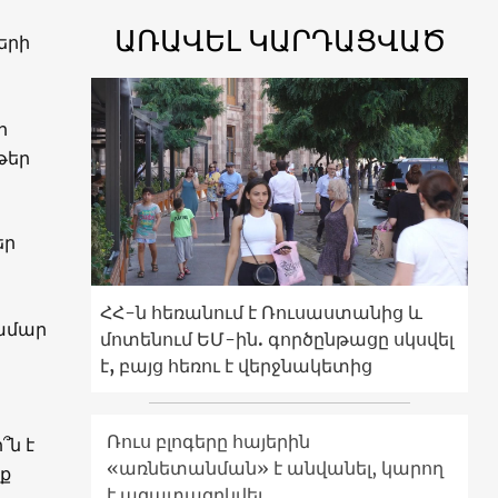
ԱՌԱՎԵԼ ԿԱՐԴԱՑՎԱԾ
երի
ր
թեր
եր
ՀՀ-ն հեռանում է Ռուսաստանից և
համար
մոտենում ԵՄ-ին. գործընթացը սկսվել
է, բայց հեռու է վերջնակետից
Ռուս բլոգերը հայերին
՞ն է
«առնետանման» է անվանել, կարող
ք
է ազատազրկվել