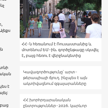
նչ
բ,
Ալեքս
:
ՀՀ-ն հեռանում է Ռուսաստանից և
յն
մոտենում ԵՄ-ին. գործընթացը սկսվել
է, բայց հեռու է վերջնակետից
յտնի
Կավագործությունը՝ արտ-
իական
թերապիայի ճյուղ․ ինչպես է այն
ակտիվացնում զգայարանները
ես է
յել:
ՀՀ խորհրդարանական
 բաց
ընտրություններ-2026. կարևոր