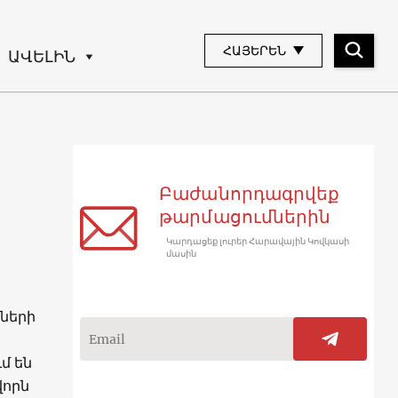
ՀԱՅԵՐԵՆ
ԱՎԵԼԻՆ
Բաժանորդագրվեք
թարմացումներին
Կարդացեք լուրեր Հարավային Կովկասի
մասին
տների
մ են
վորն