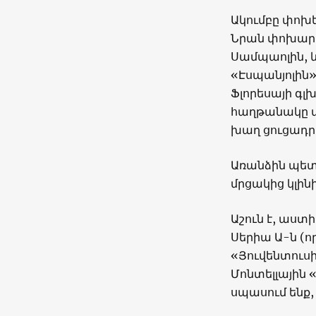
Ակումբը փոխե
Նրան փոխարի
Սամպաոլին, 
«Էսպանյոլին»
Ֆլորեսայի գլ
հաղթանակը փ
խաղ ցուցադր
Առանձին պետք
մրցակից կլի
Աշուն է, աստ
Սերիա Ա-ն (ո
«Յուվենտուսի 
Մոնտելլային 
սպասում ենք,