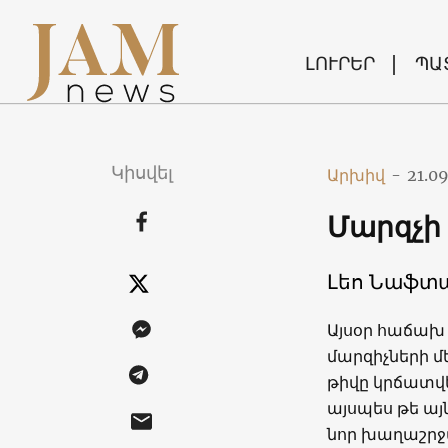
ԼՈՒՐԵՐ
ՊԱ
Կիսվել
Արխիվ
-
21.0
Մարզչի
Լեո Նաֆտ
Այսօր հաճախ 
մարզիչների մ
թիվը կրճատվե
այսպես թե այ
նոր խաղաշրջ