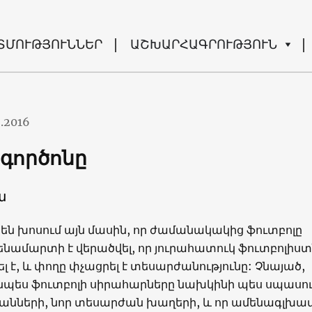
ՏՄՈՒԹՅՈՒՆՆԵՐ
ԱՇԽԱՐՀԱԳՐՈՒԹՅՈՒՆ
9.2016
 գործոնը
ա
են խոսում այն մասին, որ ժամանակակից ֆուտբոլը
ենամարտի է վերածվել, որ յուրահատուկ ֆուտբոլիս
լ է, և փողը փչացրել է տեսարժանությունը: Չնայած,
նպես ֆուտբոլի սիրահարները նախկինի պես սպասու
անների, նոր տեսարժան խաղերի, և որ ամենագլխա