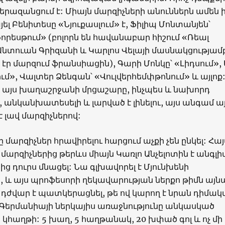
 գերազանցում է: Միայն մարզիչների անուններն ամեն ի
ել Բենիտեսը «Նյուքասլում» է, Ֆիլիպ Մոնտանյեն՝
որեսթում» (բոլորն են հավանաբար հիշում «Ռեալ
Անտուան Գրիզանի և Կարլոս Վելայի մասնակցությամ
 էր մարզում ֆրանսիացին), Գարի Մոնկը՝ «Լիդսում», 
ում», Վալտեր Ձենգան՝ «Վուլվերհեմփթոնում» և այլոք
 այս խաղաշրջանի մրցաշարը, ինչպես և նախորդ
 անկանխատեսելի և լարված է լինելու, այս անգամ ա
 լավ մարզիչներով:
ը մարզիչներ հրավիրելու հարցում աչքի չեն ընկել: Հա
 մարզիչներից թերևս միայն Կառլո Անչելոտին է անգլ
ից դուրս մնացել: Նա գլխավորել է Մյունխենի
և այս պրոֆեսորի ղեկավարության ներքո թիմն այնպ
ր դժվար է պատկերացնել, թե ով կարող է նրան դիմակա
երմանիայի ներկայիս առաջնությունը անկասկած
հաղթի: 5 խաղ, 5 հաղթանակ, 20 խփած գոլ և ոչ մի