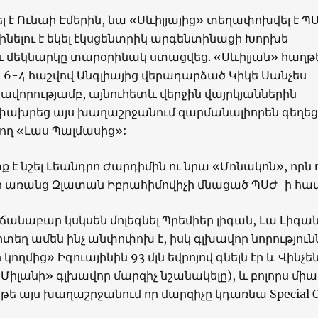
լ է Ունաի Էմերին, նա «Սևիլյայից» տեղափոխվել է Պ
նելու է եկել էկսցենտրիկ արգենտինացի Խորխե
և մեկնարկը տարօրինակ ստացվեց. «Սևիլյան» հաղթ
 6-4 հաշվով Անգլիայից վերադարձած Կիկե Սանչես
խավորությամբ, այնուհետև վերջին վայրկյաններին
ախրեց այս խաղաշրջանում զարմանալիորեն գեղեց
ող «Լաս Պալմասից»:
 է նշել Լեանդրո Ժարդիմին ու նրա «Մոնակոն», որն 
նի առանց Զլատան Իբրահիմովիչի մնացած ՊՍԺ-ի հա
իճանաբար կսկսեն մոլեգնել Պրեմիեր լիգան, Լա Լիգան
րտեղ ամեն ինչ անփոփոխ է, իսկ գլխավոր նորություն
կողմից» Իգուայինին 93 մլն եվրոյով գնելն էր և Վինչե
«Միլանի» գլխավոր մարզիչ նշանակելը), և բոլորս մի
 թե այս խաղաշրջանում որ մարզիչը կդառնա Special 