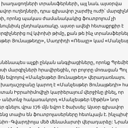
նոր խաղացողների տրանսֆերների, այլ նաև այսօրվա
ավոր ուղեղների, դրա գլխավոր շարժիչ ուժի՝ մարզիչն
ի, որոնց պակաս ժամանակակից ֆուտբոլում չի
 նույնիսկ ընդհակառակը. այսօր ավելի հետաքրքիր է
արզիչներից ով կփոխի թիմը, քան թե ինչ տրանսֆերնե
սթեր Յունայթեդը», Մադրիդի «Ռեալը» կամ «Մանչես
նձնապես աչքի ընկան անգլիացիները, որոնք Պրեմի
իսի մարզիչների հրավիրեցին, որ բոլորը մոռացան Պոլ
 մլն եվրոյով «Մանչեսթեր Յունայթեդ» վերադառնալու
ս խաղաշրջանը կարող է «Մանչեսթեր Յունայթեդի» 
ան Իբրահիմովիչի կարիերայում վերջինը լինել, որ
» անխոնջ հակառակորդ «Մանչեսթեր Սիթին» նոր
 գնելու վրա 176 մլն եվրո է ծախսել: Այսօր գլխավոր
ենց տալիս են ֆուտբոլասերները հետևյալն է. ինչպիսի
րինիո-Գվարդիոլա մեծ մենամարտի վերադարձը: Նրան