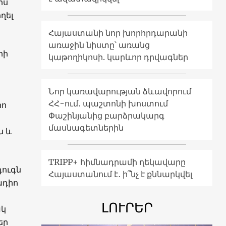
րս
ղել
Հայաստանի նոր խորհրդարանի
առաջին նիստը՝ առանց
րի
կաթողիկոսի. կարևոր դրվագներ
Նոր կառավարության ձևավորում
ՀՀ-ում․ պաշտոնի խոստում
իո
Փաշինյանից բարձրակարգ
մասնագետներին
ն և
TRIPP+ հիմնադրամի ղեկավարը
դուգն
Հայաստանում է․ ի՞նչ է քննարկվել
ադիո
ԼՈՒՐԵՐ
ակ
եր