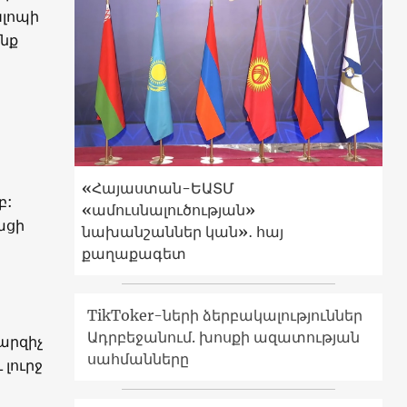
Կլոպի
անք
«Հայաստան-ԵԱՏՄ
բ:
«ամուսնալուծության»
ացի
նախանշաններ կան»․ հայ
քաղաքագետ
TikToker-ների ձերբակալություններ
Ադրբեջանում. խոսքի ազատության
արզիչ
սահմանները
լուրջ