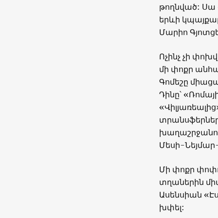
թողնված: Սա 
երևի կպայքար
Մարիո Գյոտցե
Ոչինչ չի փոխ
մի փոքր անհ
Գոմեշը միացա
Դինը՝ «Ռոմայ
«Վիլյառեալից
տրանսֆերներն
խաղաշրջանու
Մեսի-Նեյմար-
Մի փոքր փոփո
տղաներին մի
Ասենսիան «Էս
խփել: