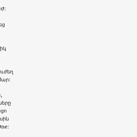
ՍԺ:
եց
իկ
ուժեղ
մար:
,
ները
նցո
ասին
One: