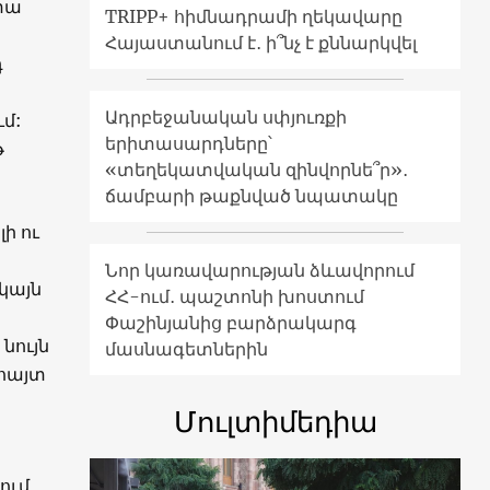
իտա
TRIPP+ հիմնադրամի ղեկավարը
Հայաստանում է․ ի՞նչ է քննարկվել
դ
Ադրբեջանական սփյուռքի
ւմ:
երիտասարդները՝
թ
«տեղեկատվական զինվորնե՞ր»․
ճամբարի թաքնված նպատակը
ի ու
Նոր կառավարության ձևավորում
կայն
ՀՀ-ում․ պաշտոնի խոստում
Փաշինյանից բարձրակարգ
նույն
մասնագետներին
ահայտ
Մուլտիմեդիա
ում