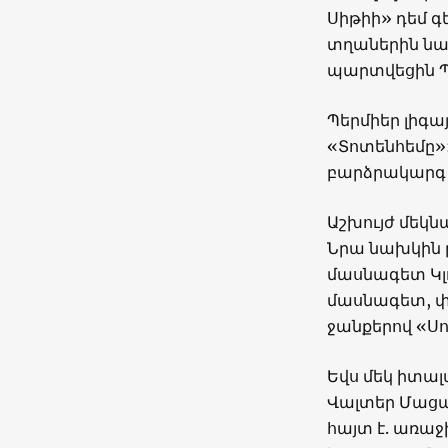
Սիթիի» դեմ գ
տղաներին նախ
պարտվեցին Պր
Պերմիեր լիգայ
«Տոտենհեմը»:
բարձրակարգ
Աշխույժ մեկն
Նրա նախկին 
մասնագետ Կլո
մասնագետ, փ
ջանքերով «Սո
Եվս մեկ իտա
Վալտեր Մացար
հայտ է. առաջի