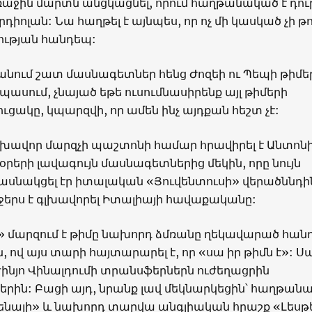
ռաջին մարտն անցկացնել, որում հաղթանակած է դու
դիոլան: Նա հաղթել է այնպես, որ ոչ մի կասկած չի թո
ության հանդեպ:
նում շատ մասնագետներ հենց Ժոզեի ու Պեպի թիմե
պասում, չնայած եթե ուսումնասիրենք այլ թիմերի
ուցակը, կպարզվի, որ ամեն ինչ այդքան հեշտ չէ:
գլխավոր մարզչի պաշտոնի համար հրավիրել է Անտոն
 օրերի լավագույն մասնագետներից մեկին, որը նույն
ասնակցել էր իտալական «Յուվենտուսի» վերածննդի
րջերս է գլխավորել Իտալիայի հավաքականը:
» մարզում է թիմը նախորդ ձմռանը ղեկավարած հան
, ով այս տարի հայտարարել է, որ «սա իր թիմն է»: Ս
ինյո Վինալդումի տրանսֆերներն ուժեղացրին
երին: Բացի այդ, նրանք լավ մեկնարկեցին՝ հաղթան
սենալի» և նախորդ տարվա անգլիական հրաշք «Լեսթ