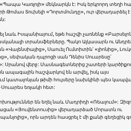
«Պապա Կառլոյի» մեկնարկն է: Իսկ երկրորդ տեղի հ
ի Թոմաս Տուխելի «Դորտմունդը», ուր վերադարձել է
ն:
վել նաև Իսպանիայում, եթե հաշվի չառնենք «Բարսելո
ասկանալի տրանսֆերները. Պակո Ալկասարն ու Անդրե
ն «Վալենսիայից», Սաուել Ումտիտին՝ «լիոնից», Լու
ից», սեփական դպրոցի սան Դենիս Սուարեսը՝
»: Սրանով վերջ: Մասնագետներից շատերի կարծիքով
 ապագային հաշվարկով են արվել, իսկ այս
մ կատալոնյան թիմի հույսերը նախկինի պես կապվա
Սուարես եռյակի հետ:
խություններ են եղել նաև Մադրիդի «Ռեալում»: Զիզ
ացան «Յուվենտուսից» վերադարձած Մորատն ու
պանյոլից», որն արդեն հասցրել է մի քանի գեղեցիկ գո