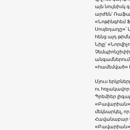
այն նույնիսկ
արժեն՝ Ռաֆայ
«Նոթինգհեմ Ֆ
Սոսյեդադը»՝ 
հենց այդ թիմն
Նիլը՝ «Նորվիչ
Չեմպիոնշիփի
անգամներում,
«համեմված» է
Մյուս երկրներ
ու հռչակավոր
Պրեմիեր լիգայ
«Բավարիան», 
մեկնարկել, ո
Հավանաբար Գ
«Բավարիան» կ