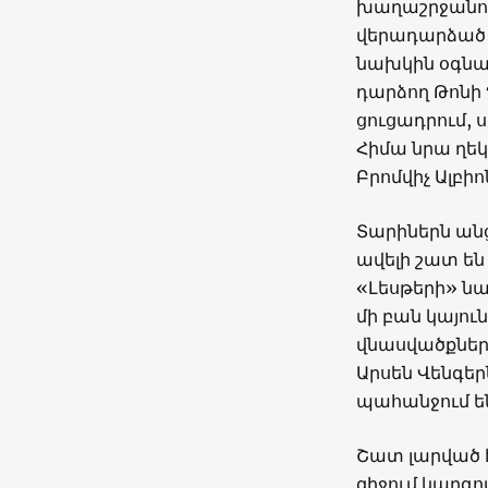
խաղաշրջանում
վերադարձած «
նախկին օգնակ
դարձող Թոնի 
ցուցադրում, ս
Հիմա նրա ղեկ
Բրոմվիչ Ալբիո
Տարիներն անցն
ավելի շատ են
«Լեսթերի» նա
մի բան կայուն
վնասվածքներ
Արսեն Վենգեր
պահանջում ե
Շատ լարված է
զիջում կարգո