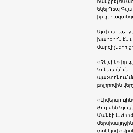
հասցրել են ա
եկել Պեպ Գվար
իր գերազանց
Այս խաղաշրջա
խաղերին են ս
մարզիչների ց
«Չելսին» իր 
Կոնտեին՝ մեր
պաշտոնում մ
բոլորովին վե
«Լիվերպուլին
Յուրգեն Կլոպն
Մանեի և Ժորժ
մերսիսայդցին
տոնելով «Ար