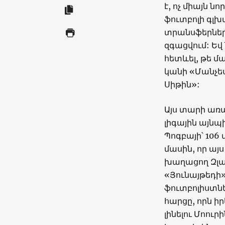
է, ոչ միայն 
ֆուտբոլի գլխ
տրանսֆերներ
զգացվում: Եվ
հետևել, թե մ
կանի «Մանչե
Սիթին»:
Այս տարի առա
լիգային այնպ
Պոգբայի՝ 106
մասին, որ այ
խաղացող Զլատ
«Յունայթեդի
ֆուտբոլիստներ
հարցը, որն իր
լինելու Մոու