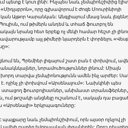
 պետք է կուռ լինի: Ինչպես նաև չեմպիոնշիփից էլ
Միդլսբրոն», որը գլխավորում է Ժոզե Մոուրինիոյի
ան Այթոր Կարանկան: Անգլիայում մնաց նաև լեգեն
Պուլիսն, ում թիմերն անդեմ և տհաճ ֆուտբոլ են
ակայն նրանց հետ երբեք ոչ մեկի համար հեշտ չի լինո
ավարությամբ այլ թիմերի նյարդերն է փորձելու «Վես
նը»:
ում են, Պրեմիեր լիգայում շատ բան է փոխվում, ավել
 անակնկալներ, նորամուծություններ լինում: Միայն
խորդ տարվա չեմպիոնությունն ամեն ինչ արժեր: Սա
 է. ոչինչ չի փոխվում «Արսենալում»: Նախկինի պես
 ստացող ֆուտբոլիստներ, անիմաստ տրանսֆերներ, 
ն, ում թոշակի անցնելը ուշանում է, սակայն դա բաց
ն «Արսենալի» երկրպագուները:
 պայքարը նաև չեմպիոնշիփում, որն այսօր ոչնչով չի
վ ավելի բարձր եվրոպական լիգաներին: Որոշ դեպքեր