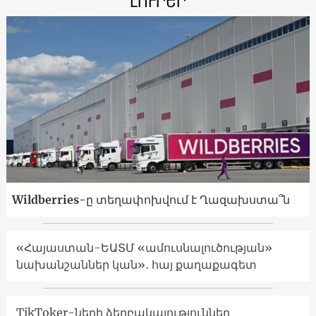
ԼՈՒՐԵՐ
Wildberries-ը տեղափոխվում է Ղազախստա՞ն
«Հայաստան-ԵԱՏՄ «ամուսնալուծության»
նախանշաններ կան»․ հայ քաղաքագետ
TikToker-ների ձերբակալություններ