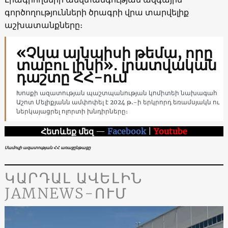
գործողությունների ծրագրի վրա տարվելիք
աշխատանքները։
«Չկա այնպիսի թեմա, որը
տաբու լինի»․ լրատվական
դաշտը ՀՀ-ում
Խոսքի ազատության պաշտպանության կոմիտեի նախագահ
Աշոտ Մելիքյանն ամփոփել է 2024 թ․-ի երկրորդ եռամսյակն ու
ներկայացրել ոլորտի խնդիրները։
Հետևեք մեզ
—
Facebook
|
Youtube
Մամուլի ազատության ՀՀ առաջընթացը
ԿԱՐԴԱԼ ԱՎԵԼԻՆ
JAMNEWS-ՈՒՄ