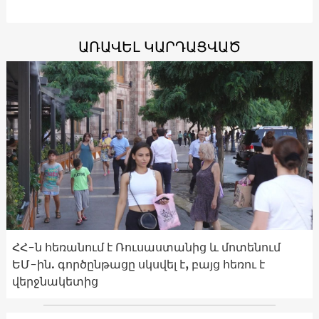
ԱՌԱՎԵԼ ԿԱՐԴԱՑՎԱԾ
ՀՀ-ն հեռանում է Ռուսաստանից և մոտենում
ԵՄ-ին. գործընթացը սկսվել է, բայց հեռու է
վերջնակետից