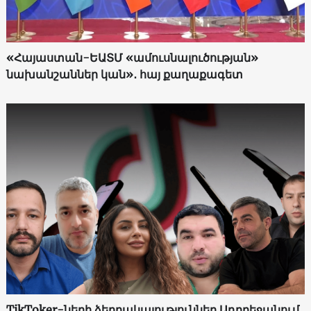
«Հայաստան-ԵԱՏՄ «ամուսնալուծության»
նախանշաններ կան»․ հայ քաղաքագետ
TikToker-ների ձերբակալություններ Ադրբեջանում.