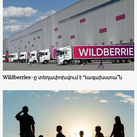
Wildberries-ը տեղափոխվում է Ղազախստա՞ն