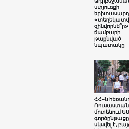
Ադրբեջանա
սփյուռքի
երիտասարդն
«տեղեկատ
զինվորնե՞ր»
ճամբարի
թաքնված
նպատակը
ՀՀ-ն հեռանո
Ռուսաստան
մոտենում ԵՄ
գործընթացը
սկսվել է, բայ