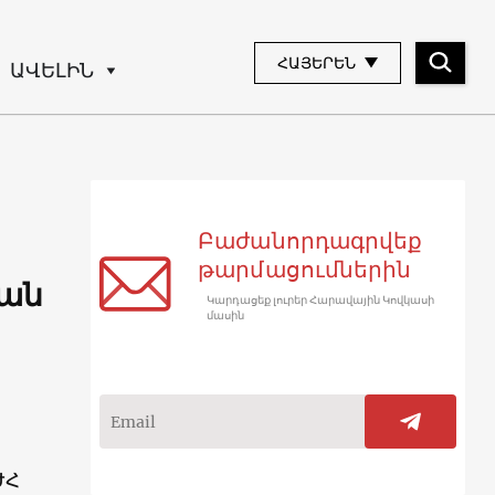
ՀԱՅԵՐԵՆ
ԱՎԵԼԻՆ
Բաժանորդագրվեք
թարմացումներին
կան
Կարդացեք լուրեր Հարավային Կովկասի
մասին
ԺՀ