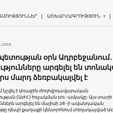
ՏՄՈՒԹՅՈՒՆՆԵՐ
ԱՇԽԱՐՀԱԳՐՈՒԹՅՈՒՆ
5.2019
ետության օրն Ադրբեջանում․
ւթյունները արգելել են տոնա
որս մարդ ձեռբակալվել է
մ նշվել է Առաջին ժողովրդավարական
թյան (ԱԺՀ) հռչակման 101-ամյակը։ Այս տարի
ններն արգելել են մայիսի 28-ի ավանդական
թը դեպի քաղաքի կենտրոնում տեղակայված Ա