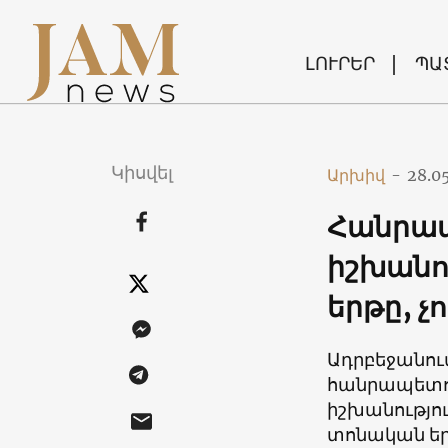
ԼՈՒՐԵՐ
ՊԱ
Կիսվել
Արխիվ
-
28.0
Հանրապ
իշխանո
երթը, չ
Ադրբեջանու
հանրապետու
իշխանությու
տոնական եր