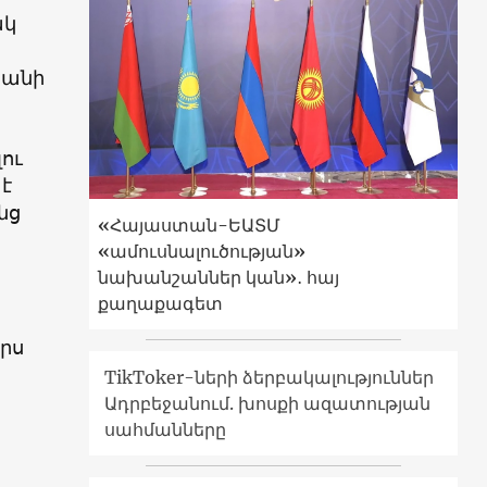
ակ
ձանի
լու
է
նց
«Հայաստան-ԵԱՏՄ
«ամուսնալուծության»
նախանշաններ կան»․ հայ
քաղաքագետ
րս
TikToker-ների ձերբակալություններ
Ադրբեջանում. խոսքի ազատության
սահմանները