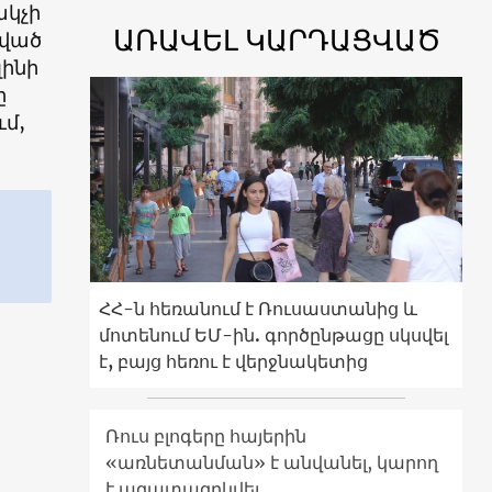
ակչի
ԱՌԱՎԵԼ ԿԱՐԴԱՑՎԱԾ
ված
լինի
ը
ւմ,
ՀՀ-ն հեռանում է Ռուսաստանից և
մոտենում ԵՄ-ին. գործընթացը սկսվել
է, բայց հեռու է վերջնակետից
Ռուս բլոգերը հայերին
«առնետանման» է անվանել, կարող
է ազատազրկվել