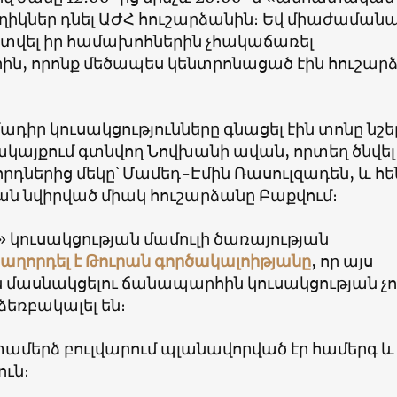
ղիկներ դնել ԱԺՀ հուշարձանին։ Եվ միաժաման
ր տվել իր համախոհներին չհակաճառել
ին, որոնք մեծապես կենտրոնացած էին հուշար
մադիր կուսակցությունները գնացել էին տոնը նշե
կայքում գտնվող Նովխանի ավան, որտեղ ծնվել 
դներից մեկը՝ Մամեդ-Էմին Ռասուլզադեն, և հե
ան նվիրված միակ հուշարձանը Բաքվում։
 կուսակցության մամուլի ծառայության
աղորդել է Թուրան գործակալոիթյանը
, որ այս
 մասնակցելու ճանապարհին կուսակցության չո
եռբակալել են։
փամերձ բուլվարում պլանավորված էր համերգ և
ւն։