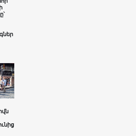
նոր
ի
ը՝
գներ
իվն
ունից