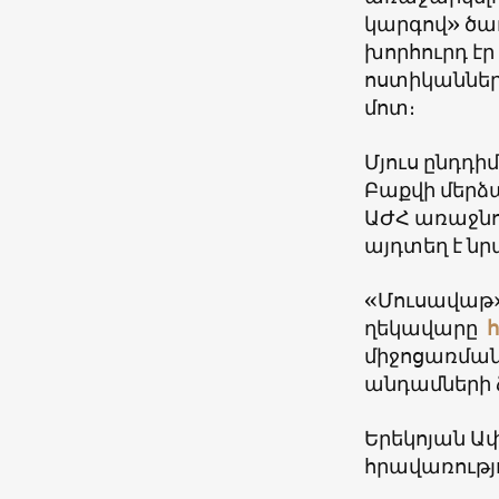
կարգով» ծա
խորհուրդ է
ոստիկաններ
մոտ։
Մյուս ընդդի
Բաքվի մերձա
ԱԺՀ առաջնոր
այդտեղ է նր
«Մուսավաթ»
ղեկավարը
հ
միջոցառման
անդամների ձ
Երեկոյան Ա
հրավառությո