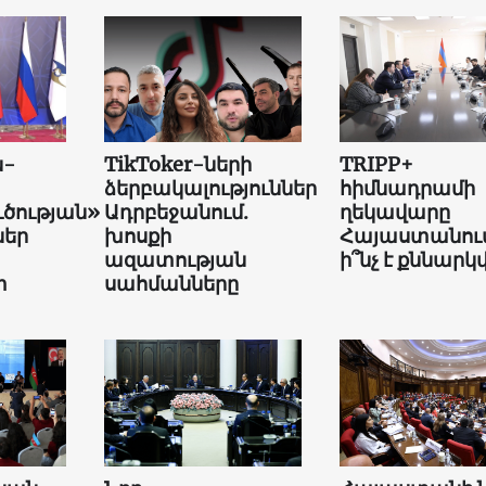
ն-
TikToker-ների
TRIPP+
ձերբակալություններ
հիմնադրամի
ւծության»
Ադրբեջանում.
ղեկավարը
եր
խոսքի
Հայաստանում
ազատության
ի՞նչ է քննարկվ
տ
սահմանները