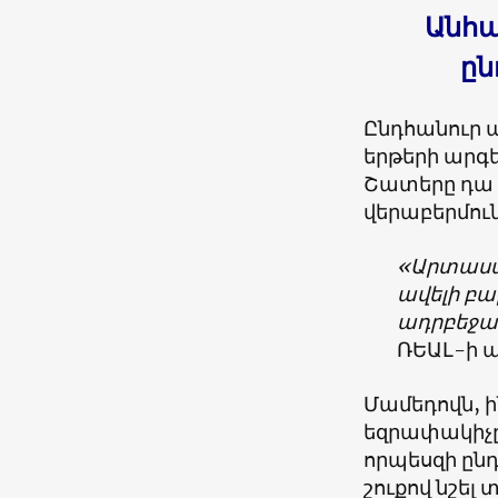
Անհա
ըն
Ընդհանուր 
երթերի արգ
Շատերը դա 
վերաբերմու
«Արտասա
ավելի բա
ադրբեջա
ՌԵԱԼ-ի ա
Մամեդովն, ին
եզրափակիչը 
որպեսզի ընդ
շուքով նշել 