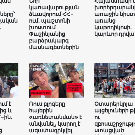
կան
Նոր
Հայաստանի 
կառավարության
խորհրդարան
երը՝
ձևավորում ՀՀ-
առաջին նիստ
վական
ում․ պաշտոնի
առանց
․
խոստում
կաթողիկոսի.
Փաշինյանից
կարևոր դրվա
բարձրակարգ
մասնագետներին
ւմ է
Ռուս բլոգերը
Օտարերկրյա
ից և
հայերին
այցելուների թ
-ին.
«առնետանման» է
ու
անվանել, կարող է
զբոսաշրջությ
ց
ազատազրկվել
ստացված