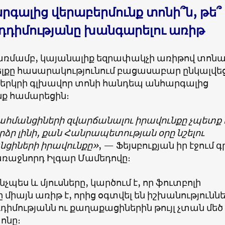
րգալից վերաբերմունք տոնի՞ն, թե՞
դդիմությանը խանգարելու առիթ
առմամբ, կայանալիք եզրափակչի առիթով տոն
ելքը հասարակությունում բացասաբար ընկալվեց
երկրի գլխավոր տոնի հանդեպ անհարգալից
նք համարեցին։
հմանցիների զվարճանալու իրավունքը չպետք 
րձր լինի, քան Հանրապետության օրը նշելու
նցիների իրավունքը»
, — Ֆեյսբուքյան իր էջում գր
ռաջնորդ Իլգար Մամեդովը։
չպես և մյուսները, կարծում է, որ ֆուտբոլի
միայն առիթ է, որից օգտվել են իշխանություննե
դիմությանն ու քաղաքացիներին թույլ չտան մեծ
տոնը։