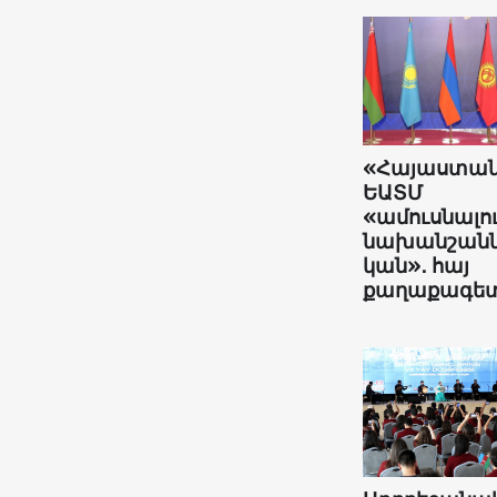
«Հայաստա
ԵԱՏՄ
«ամուսնալո
նախանշանն
կան»․ հայ
քաղաքագե