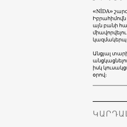
«NİDA» շար
Իբրահիմովն 
այն բանի հա
միավորվելու
կազմակերպե
Անցյալ տարի
անցկացնելո
իսկ կուսակց
օրով։
ԿԱՐԴԱ