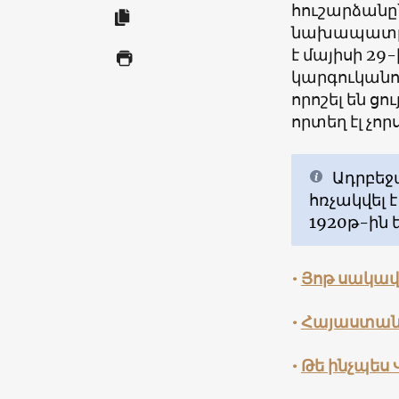
հուշարձանը
նախապատր
է մայիսի 29
կարգուկանո
որոշել են ց
որտեղ էլ չո
Ադրբեջ
հռչակվել 
1920թ-ին 
•
Յոթ սակավ
•
Հայաստանի
•
Թե ինչպես