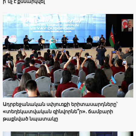
ի՞նչ է քննարկվել
Ադրբեջանական սփյուռքի երիտասարդները՝
«տեղեկատվական զինվորնե՞ր»․ ճամբարի
թաքնված նպատակը