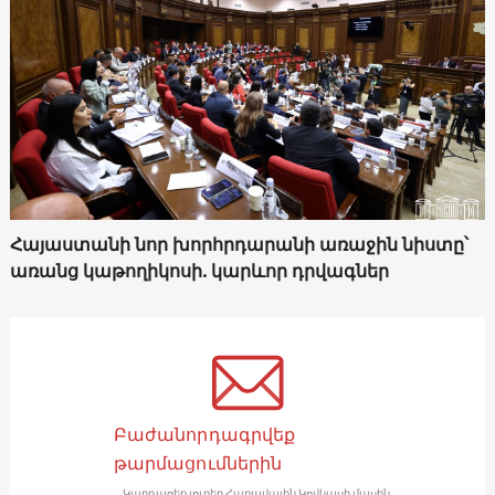
Հայաստանի նոր խորհրդարանի առաջին նիստը՝
առանց կաթողիկոսի. կարևոր դրվագներ
Բաժանորդագրվեք
թարմացումներին
Կարդացեք լուրեր Հարավային Կովկասի մասին