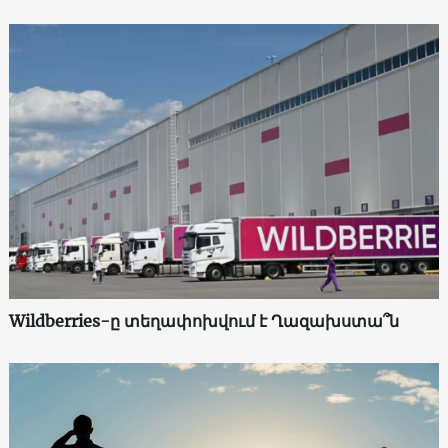
Wildberries-ը տեղափոխվում է Ղազախստա՞ն