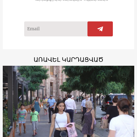
ԱՌԱՎԵԼ ԿԱՐԴԱՑՎԱԾ