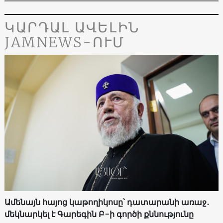
ԿԱՐԴԱԼ ԱՎԵԼԻՆ
JAMNEWS-ՈՒՄ
Ամենայն հայոց կաթողիկոսը՝ դատարանի առաջ․
մեկնարկել է Գարեգին Բ-ի գործի քննությունը