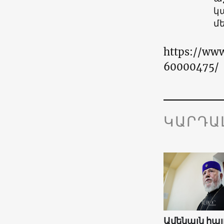
կ
մ
https://www
60000475/
ԿԱՐԴԱ
Ամենայն հայ