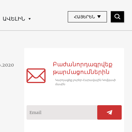
ՀԱՅԵՐԵՆ
ԱՎԵԼԻՆ
Բաժանորդագրվեք
6.2020
թարմացումներին
Կարդացեք լուրեր Հարավային Կովկասի
մասին