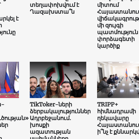
՝
տեղափոխվում է
միտում
Ղազախստա՞ն
Հայաստանում
րկել է
վիճակագրությ
ի
մի զույգի
յունը
պատմություն
փորձագետի
կարծիք
ն-
TikToker-ների
TRIPP+
ձերբակալություններ
հիմնադրամի
ւծության»
Ադրբեջանում.
ղեկավարը
եր
խոսքի
Հայաստանում
ազատության
ի՞նչ է քննարկվ
տ
սահմանները