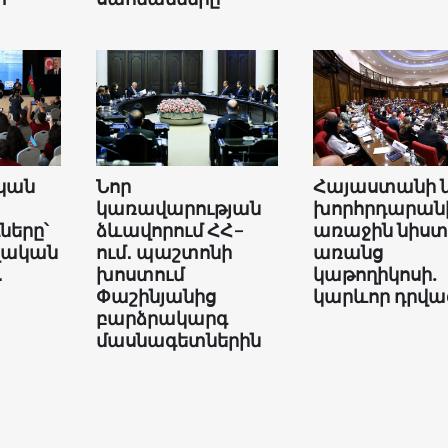
կան
Նոր
Հայաստանի 
կառավարության
խորհրդարան
երը՝
ձևավորում ՀՀ-
առաջին նիստ
վական
ում․ պաշտոնի
առանց
․
խոստում
կաթողիկոսի.
Փաշինյանից
կարևոր դրվա
բարձրակարգ
մասնագետներին