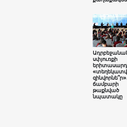
Ադրբեջանա
սփյուռքի
երիտասարդն
«տեղեկատ
զինվորնե՞ր»
ճամբարի
թաքնված
նպատակը