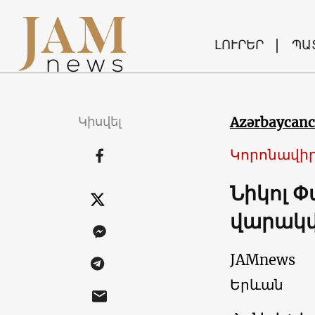
ԼՈՒՐԵՐ
ՊԱ
Կիսվել
Azərbaycan
Կորոնավիր
Նիկոլ 
վարակվ
JAMnews
Երևան