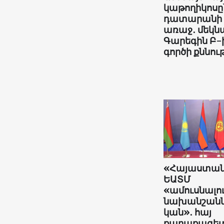
կաթողիկոսը
դատարանի
առաջ․ մեկնա
Գարեգին Բ-
գործի քննութ
«Հայաստա
ԵԱՏՄ
«ամուսնալո
նախանշանն
կան»․ հայ
քաղաքագե