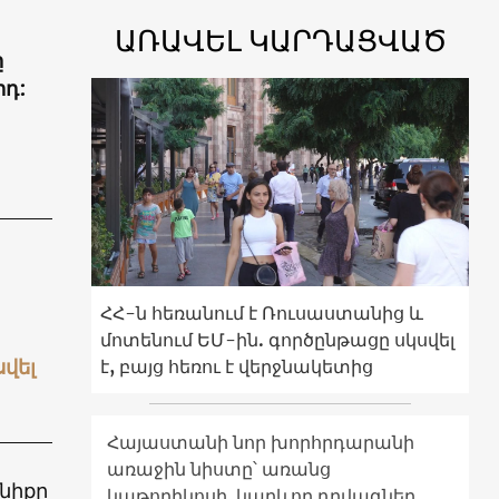
ԱՌԱՎԵԼ ԿԱՐԴԱՑՎԱԾ
ը
րդ:
ՀՀ-ն հեռանում է Ռուսաստանից և
մոտենում ԵՄ-ին. գործընթացը սկսվել
վել
է, բայց հեռու է վերջնակետից
Հայաստանի նոր խորհրդարանի
առաջին նիստը՝ առանց
նիքը
կաթողիկոսի. կարևոր դրվագներ