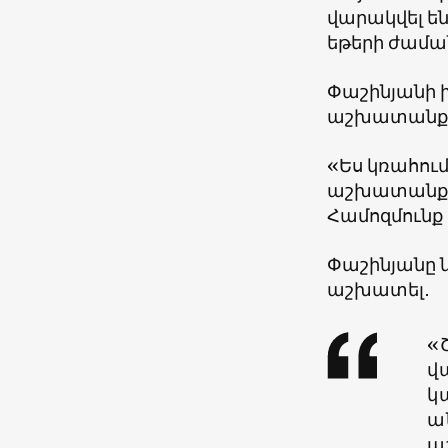
վարակվել են
եթերի ժամ
Փաշինյանի խ
աշխատանքայ
«Ես կռահում
աշխատանքայ
Համոզմունք 
Փաշինյանը ն
աշխատել․
«
վ
կ
ա
ա