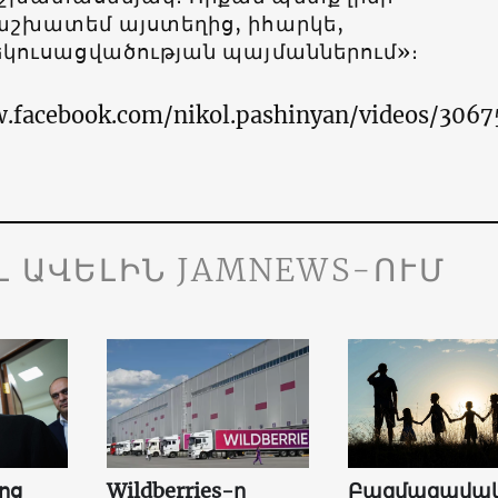
աշխատեմ այստեղից, իհարկե,
եկուսացվածության պայմաններում»։
.facebook.com/nikol.pashinyan/videos/3067
Լ ԱՎԵԼԻՆ JAMNEWS-ՈՒՄ
ոց
Wildberries-ը
Բազմազավակ