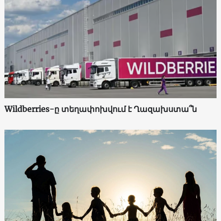
Wildberries-ը տեղափոխվում է Ղազախստա՞ն