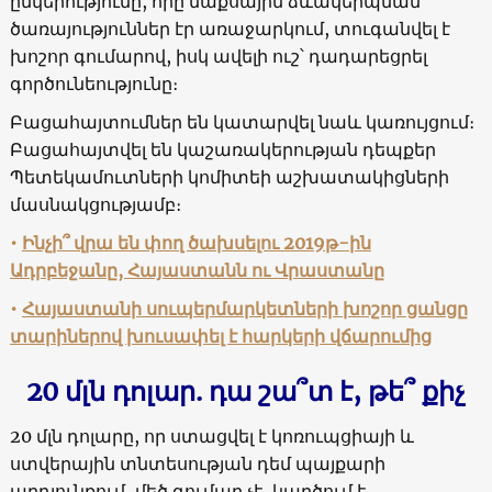
ընկերությունը, որը մաքսային ձևակերպման
ծառայություններ էր առաջարկում, տուգանվել է
խոշոր գումարով, իսկ ավելի ուշ՝ դադարեցրել
գործունեությունը։
Բացահայտումներ են կատարվել նաև կառույցում։
Բացահայտվել են կաշառակերության դեպքեր
Պետեկամուտների կոմիտեի աշխատակիցների
մասնակցությամբ։
•
Ինչի՞ վրա են փող ծախսելու 2019թ-ին
Ադրբեջանը, Հայաստանն ու Վրաստանը
•
Հայաստանի սուպերմարկետների խոշոր ցանցը
տարիներով խուսափել է հարկերի վճարումից
20
մլն դոլար. դա շա՞տ է, թե՞ քիչ
20 մլն դոլարը, որ ստացվել է կոռուպցիայի և
ստվերային տնտեսության դեմ պայքարի
արդյունքում, մեծ գումար չէ, կարծում է