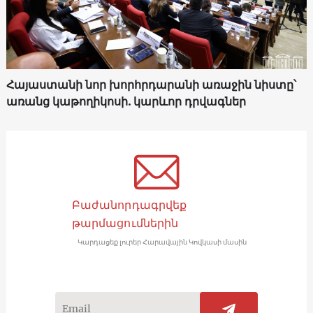
Հայաստանի նոր խորհրդարանի առաջին նիստը՝
առանց կաթողիկոսի. կարևոր դրվագներ
Բաժանորդագրվեք
թարմացումներին
Կարդացեք լուրեր Հարավային Կովկասի մասին