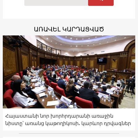
ԱՌԱՎԵԼ ԿԱՐԴԱՑՎԱԾ
Հայաստանի նոր խորհրդարանի առաջին
նիստը՝ առանց կաթողիկոսի. կարևոր դրվագներ