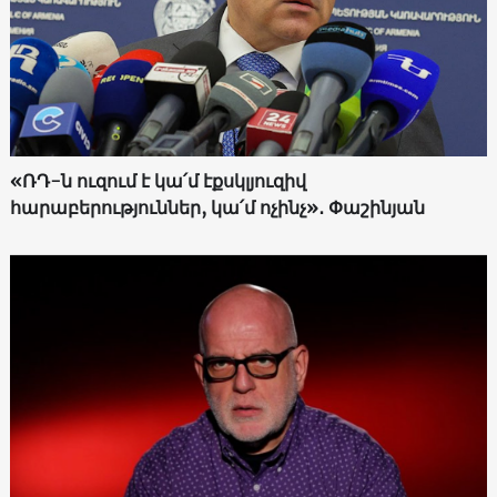
«ՌԴ-ն ուզում է կա՛մ էքսկլյուզիվ
հարաբերություններ, կա՛մ ոչինչ»․ Փաշինյան