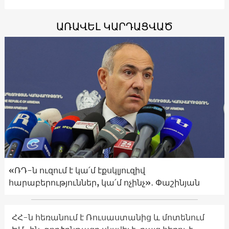
ԱՌԱՎԵԼ ԿԱՐԴԱՑՎԱԾ
«ՌԴ-ն ուզում է կա՛մ էքսկլյուզիվ
հարաբերություններ, կա՛մ ոչինչ»․ Փաշինյան
ՀՀ-ն հեռանում է Ռուսաստանից և մոտենում