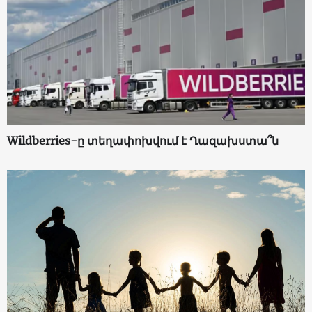
Wildberries-ը տեղափոխվում է Ղազախստա՞ն