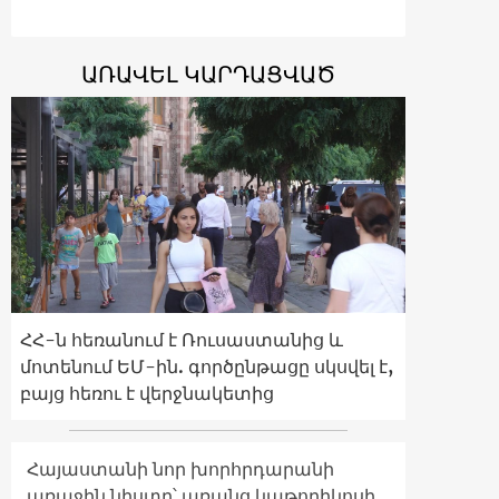
ԱՌԱՎԵԼ ԿԱՐԴԱՑՎԱԾ
ՀՀ-ն հեռանում է Ռուսաստանից և
մոտենում ԵՄ-ին. գործընթացը սկսվել է,
բայց հեռու է վերջնակետից
Հայաստանի նոր խորհրդարանի
առաջին նիստը՝ առանց կաթողիկոսի.