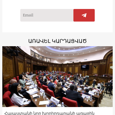
ԱՌԱՎԵԼ ԿԱՐԴԱՑՎԱԾ
Հայաստանի նոր խորհրդարանի առաջին