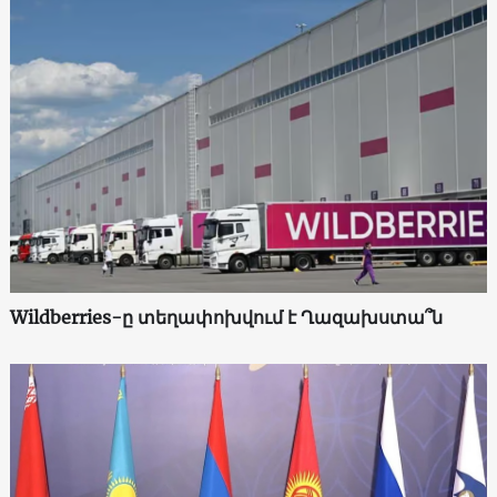
Wildberries-ը տեղափոխվում է Ղազախստա՞ն