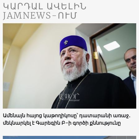
ԿԱՐԴԱԼ ԱՎԵԼԻՆ
JAMNEWS-ՈՒՄ
Ամենայն հայոց կաթողիկոսը՝ դատարանի առաջ․
մեկնարկել է Գարեգին Բ-ի գործի քննությունը