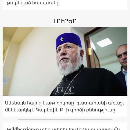
թաքնված նպատակը
ԼՈՒՐԵՐ
Ամենայն հայոց կաթողիկոսը՝ դատարանի առաջ․
մեկնարկել է Գարեգին Բ-ի գործի քննությունը
Wildberries-ը տեղափոխվում է Ղազախստա՞ն