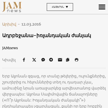
ՀԱՅԵՐԵՆ
Արխիվ
-
12.03.2016
Ադրբեջանա-իռլանդական ժանյակ
JAMnews
Կիսվել
Երբ Ալյոնան զգաց, որ տանը թելերից, ուլունքներից,
շյուղերից ու հելուններից տեղ ու դադար չկա,
ամուսինը նրան առաջարկեց արվեստանոց վարձել
վերջապես: Ալյոնա Սալիմովային ճանաչողները
(«Ո՞ր Ալյոնան: Իռլանդական ժանյակի՞»)
ընդհանրապես չզարմացան, քանի որ երբ հոբբին