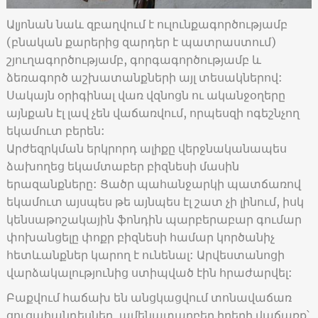
Ալյոնան նաև զբաղվում է ուլունքագործությամբ
(բնական քարերից զարդեր է պատրաստում)
շյուղագործությամբ, գորգագործությամբ և
ձեռագործ աշխատանքների այլ տեսակներով:
Սակայն օրիգինալ վառ վզնոցն ու ականջօղերը
այնքան էլ լավ չեն վաճառվում, որպեսզի ոգեշնչող
եկամուտ բերեն:
Արժեզրկման երկրորդ ալիքը վերջնականապես
ձախողեց եկամտաբեր բիզնեսի մասին
երազանքները: Ցածր պահանջարկի պատճառով
եկամուտ այսպես թե այնպես էլ շատ չի լինում, իսկ
կենսաթոշակային ֆոնդին պարբերաբար գումար
փոխանցելը փոքր բիզնեսի համար կործանիչ
հետևանքներ կարող է ունենալ: Արվեստանոցի
վարձակալությունից ստիպված էին հրաժարվել:
Բաքվում հաճախ են անցկացվում տոնավաճառ
ցուցահանդեսներ, ամենատարբեր իրերի վաճառք՝