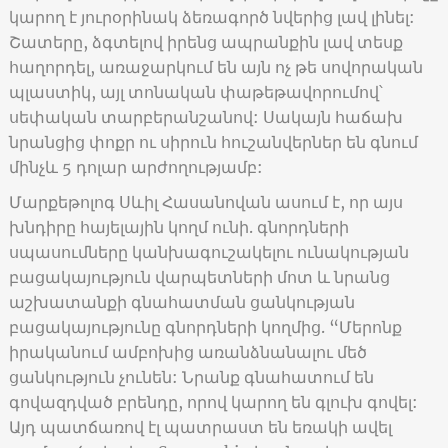
կարող է յուրօրինակ ձեռագործ նվերից լավ լինել:
Շատերը, ձգտելով իրենց ապրանքին լավ տեսք
հաղորդել, առաջարկում են այն ոչ թե սովորական
պլաստիկ, այլ տոնական փաթեթավորումով՝
սեփական տարբերանշանով: Սակայն հաճախ
նրանցից փոքր ու սիրուն հուշանվերներ են գնում
մինչև 5 դոլար արժողությամբ:
Մարքեթոլոգ Սևիլ Հասանովան ասում է, որ այս
խնդիրը հայելային կողմ ունի. գնորդների
սպասումները կանխագուշակելու ունակության
բացակայություն վարպետների մոտ և նրանց
աշխատանքի գնահատման ցանկության
բացակայությունը գնորդների կողմից. “Մերոնք
իրականում ամբոխից առանձնանալու մեծ
ցանկություն չունեն: Նրանք գնահատում են
գովազդված բրենդը, որով կարող են գլուխ գովել:
Այդ պատճառով էլ պատրաստ են եռակի ավել