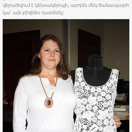
վերածվում է կենսակերպի, արդեն մեկ ճանապարհ
կա՝ այն բիզնես դարձնել: