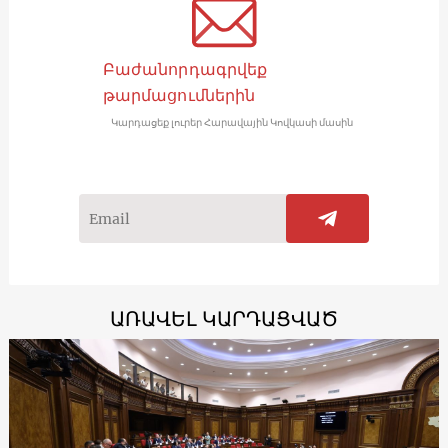
Բաժանորդագրվեք
թարմացումներին
Կարդացեք լուրեր Հարավային Կովկասի մասին
ԱՌԱՎԵԼ ԿԱՐԴԱՑՎԱԾ