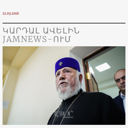
12.03.2016
ԿԱՐԴԱԼ ԱՎԵԼԻՆ
JAMNEWS-ՈՒՄ