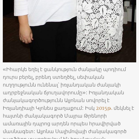
«Իհարկե եղել է ցանկություն ժանյակը պոդիում
դուրս բերել, բրենդ ստեղծել, սեփական
ուղղությունն ունենալ՝ իռլանդական ժանյակի
ադրբեջնական ճյուղավորումը»: Իռլանդական
ժանյակագործությունն Ալյոնան սովորել է
Իռլանդիայի Կլոնես քաղաքում: Իսկ
2015թ.
մեկնել է
հայտնի ժանյակագործ Մայրա Թրենորի
ամառային դպրոց արդեն որպես հրավիրված
մասնագետ: Ալյոնա Սալիմովայի ժանյակագործ
շարֆերը տարբերվում են իռլանդական