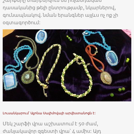
դասականից թելի ընտրությամբ, նկարներով,
գունապնակով. նման երանգներ այլևս ոչ ոք չի
օգտագործում:
Լուսանկարում՝ Ալյոնա Սալիմովայի արվեստանոցն է:
Մեկ շարֆի վրա աշխատում է 50 ժամ,
ժանյակավոր զգեստի վրա՝ 4 ամիս: Այդ