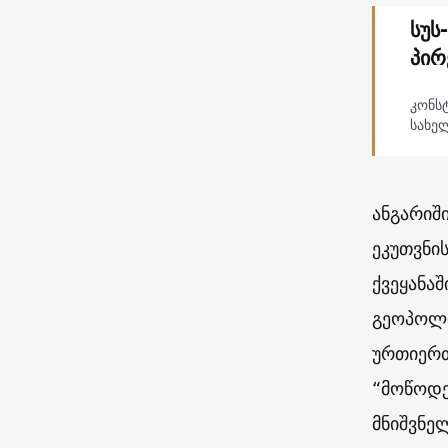
სუს
პირ
კონსტ
სახე
ანგარიშ
ეკუთვნი
ქვეყანა
გეოპოლი
ურთიერთ
“მოწოდე
მნიშვნე