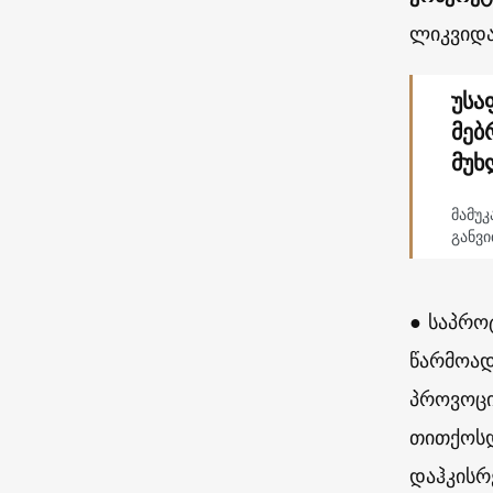
ლიკვიდა
უსა
მებ
მუხ
მამუკ
განვ
● საპრო
წარმოად
პროვოცი
თითქოსდ
დაჰკისრ