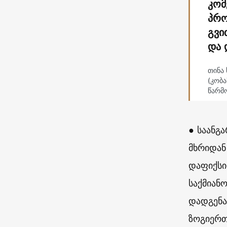
კომ
პრო
გვი
და 
თინა
(კობ
წარმ
● საანგ
მხრიდა
დაფიქსი
საქმიან
დადგენა
ზოგიერთ