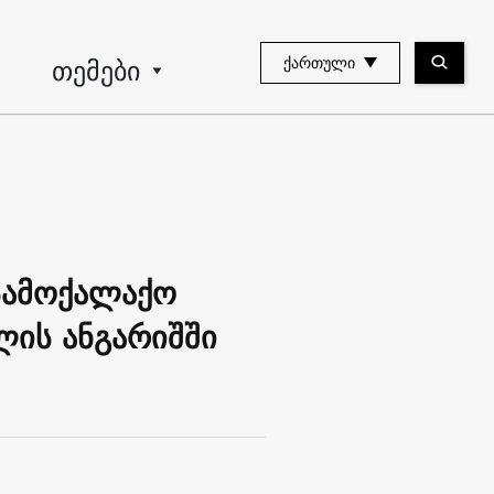
თემები
ᲥᲐᲠᲗᲣᲚᲘ
"სამოქალაქო
ლის ანგარიშში