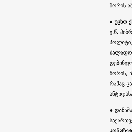
შორის ა
●
უცხო ქ
ე.წ. ჰი
პოლიტიკ
ძალადობ
დეზინფო
შორის, 
რამაც ც
ანტიდას
● დანაშ
საქართვ
კონკრეტ