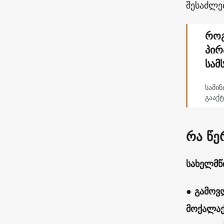
შესაძლე
როგ
პირ
სამ
სამი
გააქ
რა წე
სახელმწ
●
გამოვ
მოქალაქ