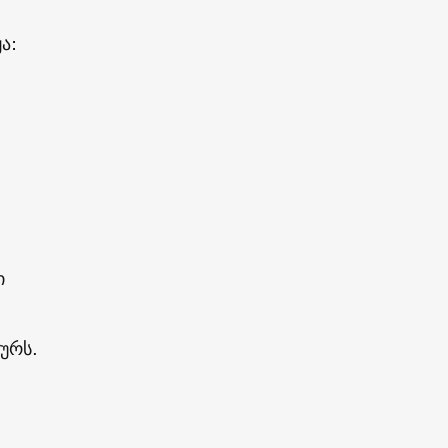
ა:
ი
ურს.