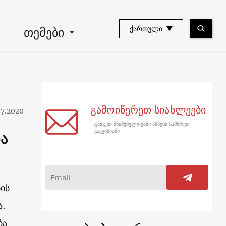
თემები
ᲥᲐᲠᲗᲣᲚᲘ
გამოიწერეთ სიახლეები
07.2020
გაიგეთ მნიშვნელოვანი ამბები სამხრეთ
ა
კავკასიაში
ის
ა.
ბა