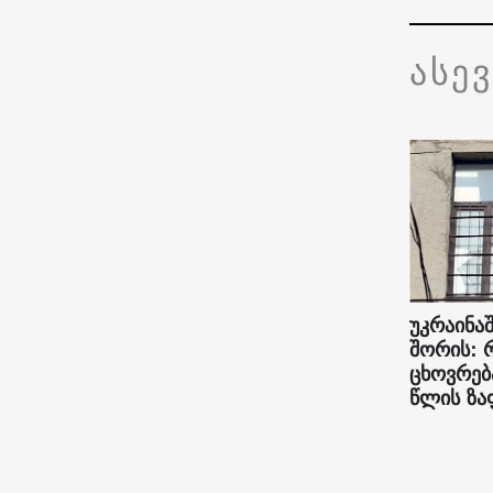
ასე
უკრაინაშ
შორის: 
ცხოვრებ
წლის ზა