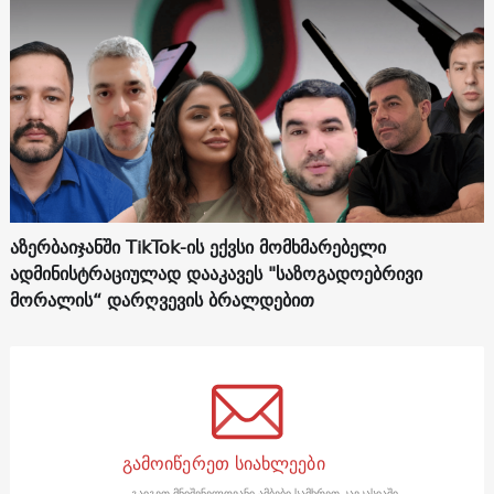
აზერბაიჯანში TikTok-ის ექვსი მომხმარებელი
ადმინისტრაციულად დააკავეს "საზოგადოებრივი
მორალის“ დარღვევის ბრალდებით
გამოიწერეთ სიახლეები
გაიგეთ მნიშვნელოვანი ამბები სამხრეთ კავკასიაში