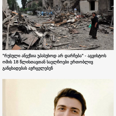
"რუსული ანექსია უპასუხოდ არ დარჩება" - აგვისტოს
ომის 18 წლისთავთან საელჩოები ერთობლივ
განცხადებას ავრცელებენ