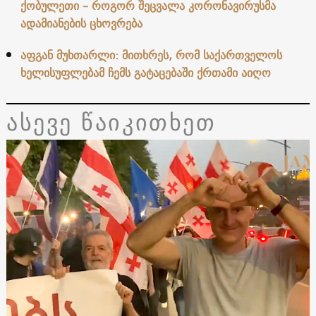
ქობულეთი – როგორ შეცვალა კორონავირუსმა
ადამიანების ცხოვრება
აფგან მუხთარლი: მითხრეს, რომ საქართველოს
ხელისუფლებამ ჩემს გატაცებაში ქრთამი აიღო
ასევე წაიკითხეთ