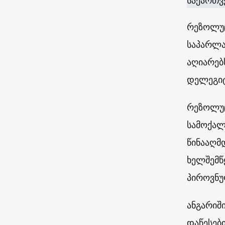
საქართვ
რეზოლუც
საპარლა
აღიარებ
დელეგიტ
რეზოლუც
სამოქალ
წინააღმ
ხელშემწ
პიროვნუ
ანგარიშ
დაწესები