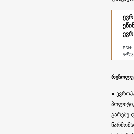
ევრ
ეწი
ევრ
ESN:
გაწევ
რეზოლუც
● ევროპ
პოლიტიკ
გარეშე 
წარმომა