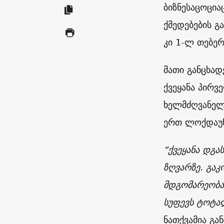
ბიზნესაცოცია
ქმედებების გ
კი 1-ლ თებერ
მათი განცხადე
ქვეყანა პირვ
ხელმძღვანელ
ერთ ლოქდაუნ
“ქვეყანა დგა
ზღვარზე. გა
მდგომარეობაშ
სუფევს ტოტალ
ნათქვამია გან