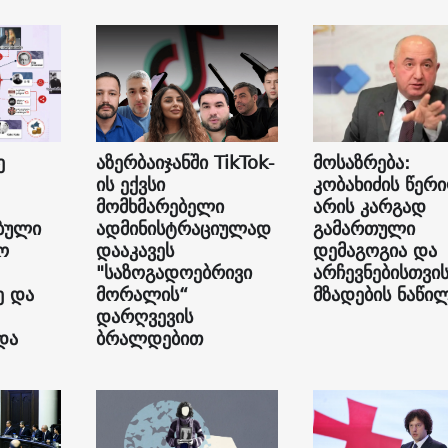
ე
აზერბაიჯანში TikTok-
მოსაზრება:
ის ექვსი
კობახიძის წერ
მომხმარებელი
არის კარგად
ბული
ადმინისტრაციულად
გამართული
ო
დააკავეს
დემაგოგია და
"საზოგადოებრივი
არჩევნებისთვი
ე და
მორალის“
მზადების ნაწი
დარღვევის
და
ბრალდებით