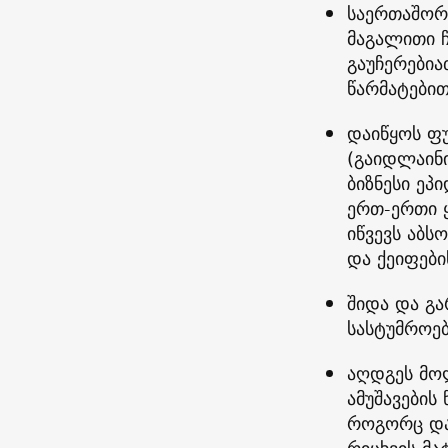
საერთაშორი
მაგალითი ჩ
გაუჩერები
წარმატებით
დაიწყოს ფუ
(გაიდლაინ
ბიზნესი ე
ერთ-ერთი ყ
იწვევს აბ
და ქეიფები
შიდა და გა
სასტუმროებ
აღდგეს მოლ
ამუშავების
როგორც და