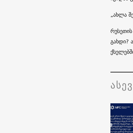
„ახლა შ
რუსეთის
გახდი? 
ქსელებშ
ასე