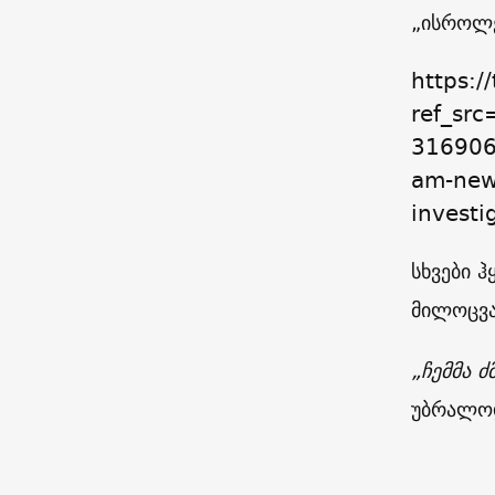
„ისროლე
https:
ref_sr
31690
am-new
investi
სხვები 
მილოცვ
„ჩემმა ძ
უბრალოდ