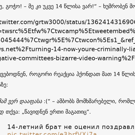
, გოჭო! – მე კი უკვე 14 წლისა ვარ!“ – ხუმრობენ 
//twitter.com/grtw3000/status/13624143169
c=twsrc%5Etfw%7Ctwcamp%5Etweetembed
6045444%7Ctwgr%5E%7Ctwcon%5Es1_&ref_
s.net%2Fturning-14-now-youre-criminally-li
gative-committees-bizarre-video-warning%2F
ჰყვებოდნენ, როგორი რეაქცია ჰქონდათ მათ 14 წლის 
აზე:
მამ ვერ დააფასა
:(“ – ამბობს მომხმარებელი, რომლ
 თქვა: „წავიდნენ ერთი მაგათიც“.
14-летний брат не оценил поздрав
pic.twitter.com/e3brfVXi7a