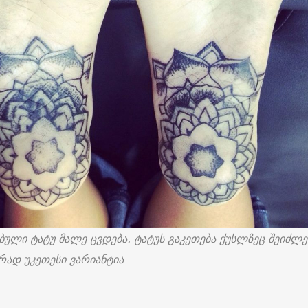
ბული ტატუ მალე ცვდება. ტატუს გაკეთება ქუსლზეც შეიძლე
რად უკეთესი ვარიანტია