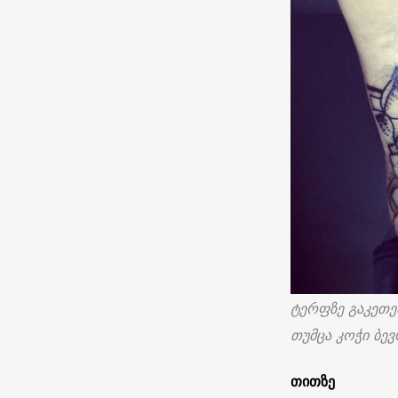
ტერფზე გაკეთე
თუმცა კოჭი ბევ
თითზე