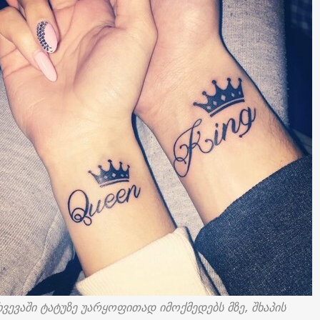
ხვევაში ტატუზე უარყოფითად იმოქმედებს მზე, შხაპის