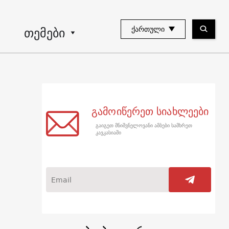
თემები
ᲥᲐᲠᲗᲣᲚᲘ
გამოიწერეთ სიახლეები
გაიგეთ მნიშვნელოვანი ამბები სამხრეთ
კავკასიაში