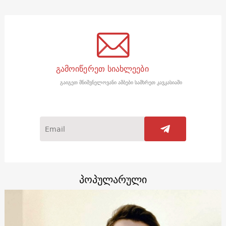
გამოიწერეთ სიახლეები
გაიგეთ მნიშვნელოვანი ამბები სამხრეთ კავკასიაში
პოპულარული