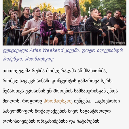
ფესტივალი
Atlas Weekend
კიევში
.
ფოტო
ალექსანდრ
პოპენკო
,
ჰრომადსკოე
თითოეულმა
რუსმა
მომღერალმა ან
მსახიობმა
,
რომელსაც
უკრაინაში
კონცერტის
გამართვა
სურს
,
ნებართვა
უკრაინის
უშიშროების
სამსახურისგან
უნდა
მიიღოს
.
როგორც
ჰრომადსკოე
იუწყება
,
„
აგრესორი
სახელმწიფოს
მოქალაქეების
მიერ
საგასტროლო
ღონისძიებების
ორგანიზებისა
და
ჩატარების