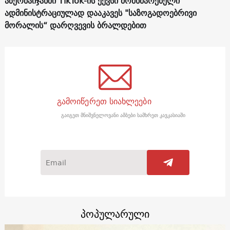
აზერბაიჯანში TikTok-ის ექვსი მომხმარებელი
ადმინისტრაციულად დააკავეს "საზოგადოებრივი
მორალის“ დარღვევის ბრალდებით
გამოიწერეთ სიახლეები
გაიგეთ მნიშვნელოვანი ამბები სამხრეთ კავკასიაში
პოპულარული