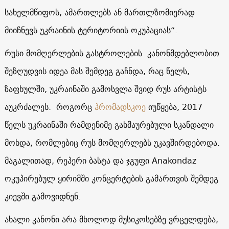
სახელმწიფოს
,
ამართლებს
ან
მართლზომიერად
მიიჩნევს
უკრაინის
ტერიტორიის
ოკუპაციას
“.
რუსი
მომღერლების
გასტროლების
კანონმდებლობით
შეზღუდვის
იდეა
მას
შემდეგ
გაჩნდა
,
რაც
წელს
,
ზაფხულში,
უკრაინაში
გამოსვლა
შვიდ
რუს
არტისტს
აუკრძალეს
.
როგორც
ჰრომადსკოე
იუწყება
,
2017
წელს
უკრაინაში
რამდენიმე
გახმაურებული
სკანდალი
მოხდა
,
რომლებიც
რუს
მომღერლებს
უკავშირდებოდა
.
მაგალითად
,
რეპერი
ბასტა
და
ჯგუფი
Anakondaz
ოკუპირებულ
ყირიმში
კონცერტების
გამართვის
შემდეგ
კიევში
გამოვიდნენ
.
ახალი
კანონი
არა მხოლოდ
მუსიკოსებზე
ვრცელდება
,