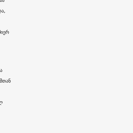
მა
და,
მიერ
ა
მთან
ლ