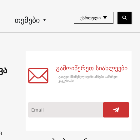
თემები
ᲥᲐᲠᲗᲣᲚᲘ
ვა
გამოიწერეთ სიახლეები
გაიგეთ მნიშვნელოვანი ამბები სამხრეთ
კავკასიაში
ც