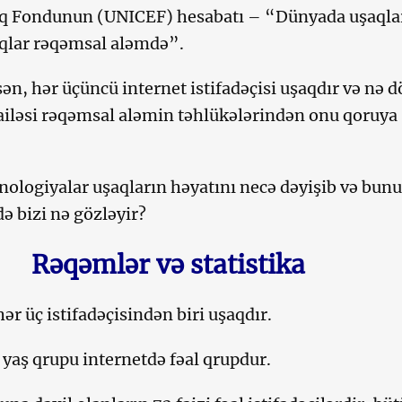
 Fondunun (UNICEF) hesabatı – “Dünyada uşaqla
aqlar rəqəmsal aləmdə”.
n, hər üçüncü internet istifadəçisi uşaqdır və nə d
iləsi rəqəmsal aləmin təhlükələrindən onu qoruya
ologiyalar uşaqların həyatını necə dəyişib və bun
ə bizi nə gözləyir?
Rəqəmlər və statistika
ər üç istifadəçisindən biri uşaqdır.
 yaş qrupu internetdə fəal qrupdur.