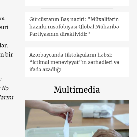
?
ya
Gürcüstanın Baş naziri: "Müxalifətin
buri
hazırkı rusofobiyası Qlobal Müharibə
Partiyasının direktividir"
lər.
n bir
Azərbaycanda tiktokçuların həbsi:
“ictimai mənəviyyat”ın sərhədləri və
ifadə azadlığı
c
 ilə
Multimedia
arını