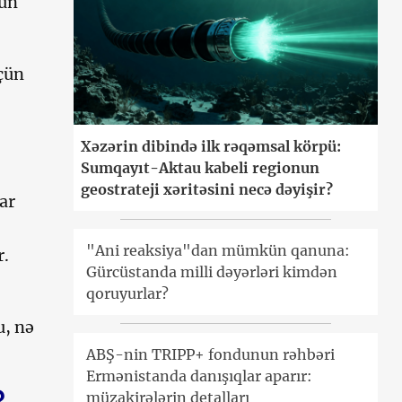
tün
çün
Xəzərin dibində ilk rəqəmsal körpü:
Sumqayıt-Aktau kabeli regionun
geostrateji xəritəsini necə dəyişir?
ar
"Ani reaksiya"dan mümkün qanuna:
r.
Gürcüstanda milli dəyərləri kimdən
qoruyurlar?
u, nə
ABŞ-nin TRIPP+ fondunun rəhbəri
Ermənistanda danışıqlar aparır:
müzakirələrin detalları