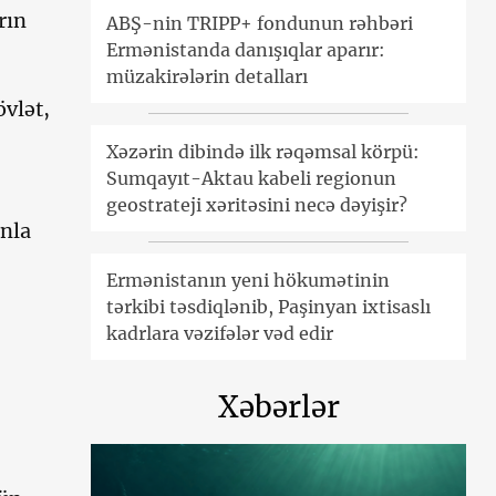
rın
ABŞ-nin TRIPP+ fondunun rəhbəri
Ermənistanda danışıqlar aparır:
müzakirələrin detalları
övlət,
Xəzərin dibində ilk rəqəmsal körpü:
Sumqayıt-Aktau kabeli regionun
geostrateji xəritəsini necə dəyişir?
unla
Ermənistanın yeni hökumətinin
tərkibi təsdiqlənib, Paşinyan ixtisaslı
kadrlara vəzifələr vəd edir
Xəbərlər