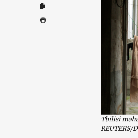
Tbilisi məhə
REUTERS/Dav