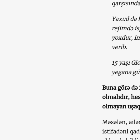
qarşısında
Yaxud da K
rejimdə is
yoxdur, in
verib.
15 yaşı Gi
yeganə gün
Buna görə də 
olmalıdır, hes
olmayan uşaqla
Məsələn, ailə
istifadəni qa