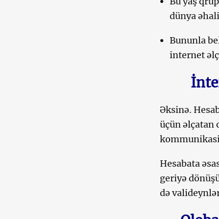
Bu yaş qrupu
dünya əhalis
Bununla bel
internet əl
İnte
Əksinə. Hesaba
üçün əlçatan 
kommunikasiy
Hesabata əsas
geriyə dönüşü
də valideynlə