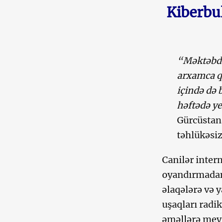
Kiberbu
“Məktəbdə
arxamca qa
içində də
həftədə ye
Gürcüstan
təhlükəsizl
Canilər inter
oyandırmadan 
əlaqələrə və y
uşaqları radi
əməllərə meyi