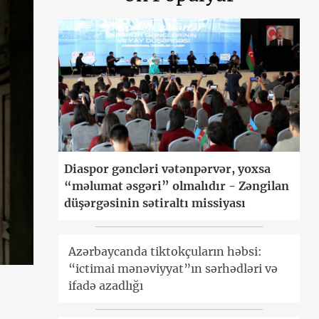
Diaspor gəncləri vətənpərvər, yoxsa
“məlumat əsgəri” olmalıdır - Zəngilan
düşərgəsinin sətiraltı missiyası
Azərbaycanda tiktokçuların həbsi:
“ictimai mənəviyyat”ın sərhədləri və
ifadə azadlığı