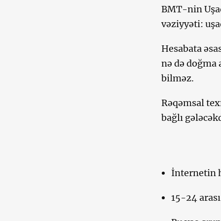
BMT-nin Uşaq
vəziyyəti: uş
Hesabata əsasə
nə də doğma a
bilməz.
Rəqəmsal texn
bağlı gələcəkd
İnternetin h
15-24 arası