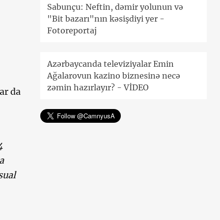
Sabunçu: Neftin, dəmir yolunun və
"Bit bazarı"nın kəsişdiyi yer -
Fotoreportaj
Azərbaycanda televiziyalar Emin
Ağalarovun kazino biznesinə necə
zəmin hazırlayır? - VİDEO
ar da
4
a
sual