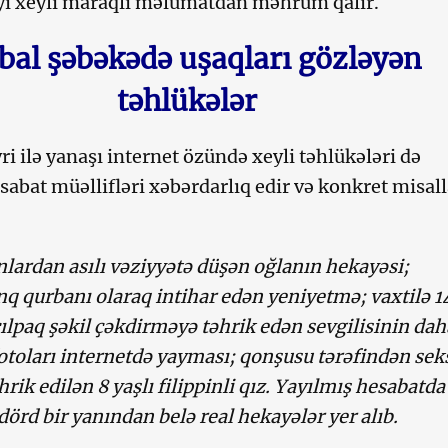
iyi xeyli maraqlı məlumatdan məhrum qalır.
bal şəbəkədə uşaqları gözləyən
təhlükələr
i ilə yanaşı internet özündə xeyli təhlükələri də
esabat müəllifləri xəbərdarlıq edir və konkret misall
lardan asılı vəziyyətə düşən oğlanın hekayəsi;
nq qurbanı olaraq intihar edən yeniyetmə; vaxtilə 1
 çılpaq şəkil çəkdirməyə təhrik edən sevgilisinin dah
otoları internetdə yayması; qonşusu tərəfindən sek
hrik edilən 8 yaşlı filippinli qız. Yayılmış hesabatda
örd bir yanından belə real hekayələr yer alıb.