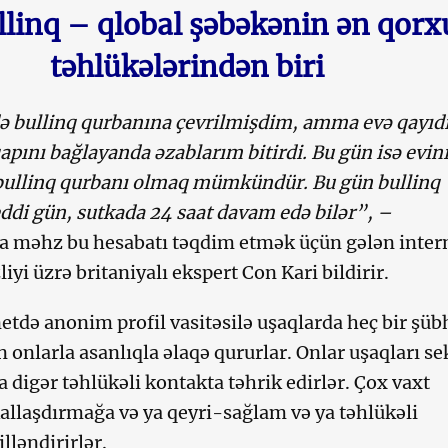
llinq – qlobal şəbəkənin ən qorx
təhlükələrindən biri
 bullinq qurbanına çevrilmişdim, amma evə qayıdı
pını bağlayanda əzablarım bitirdi. Bu gün isə evin
 bullinq qurbanı olmaq mümkündür. Bu gün bullinq
ddi gün, sutkada 24 saat davam edə bilər”, –
a məhz bu hesabatı təqdim etmək üçün gələn inter
iyi üzrə britaniyalı ekspert Con Kari bildirir.
netdə anonim profil vasitəsilə uşaqlarda heç bir şüb
onlarla asanlıqla əlaqə qururlar. Onlar uşaqları se
a digər təhlükəli kontakta təhrik edirlər. Çox vaxt
kallaşdırmağa və ya qeyri-sağlam və ya təhlükəli
lləndirirlər.