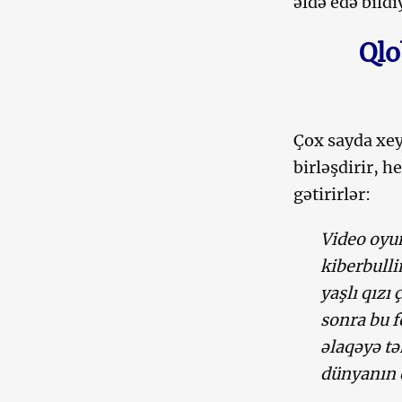
əldə edə bild
Qlo
Çox sayda xeyr
birləşdirir, h
gətirirlər:
Video oyun
kiberbulli
yaşlı qızı
sonra bu f
əlaqəyə tə
dünyanın d