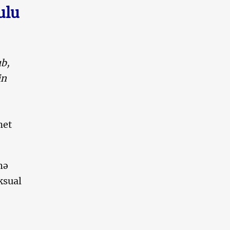
ulu
b,
in
net
hə
ksual