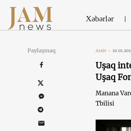
Xəbərlər
Paylaşmaq
Arxiv
-
10.01.201
Uşaq int
Uşaq Fo
Manana Vard
Tbilisi