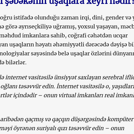
l şəbəkənin uşaqlara xeyri nədir
oğru istifadə olunduğu zaman irqi, dini, gender və 
nə görə ayrıseçkiliyə uğramış, yoxsul yaşayan, məc
məhdud imkanlara sahib, coğrafi cəhətdən ucqar
yan uşaqların həyatı əhəmiyyətli dərəcədə dəyişə bi
ologiyalar sayəsində belə uşaqlar özlərini dünyanı
də bilərlər.
lə internet vasitəsilə ünsiyyət saxlayan serebral ifli
oğlanı təsəvvür edin. İnternet vasitəsilə o, yaşıdları
rtlər içindədir – onun virtual imkanları real imkanl
aribədən qaçmış və qaçqın düşərgəsində kompüter
tməyi öyrənən suriyalı qızı təsəvvür edin – onun