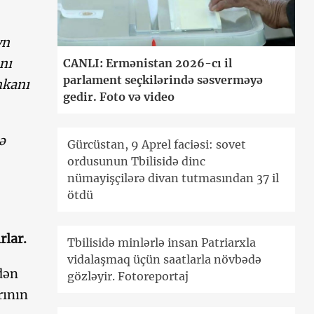
yn
nı
CANLI: Ermənistan 2026-cı il
parlament seçkilərində səsverməyə
mkanı
gedir. Foto və video
ə
Gürcüstan, 9 Aprel faciəsi: sovet
ordusunun Tbilisidə dinc
nümayişçilərə divan tutmasından 37 il
ötdü
rlar.
Tbilisidə minlərlə insan Patriarxla
vidalaşmaq üçün saatlarla növbədə
dən
gözləyir. Fotoreportaj
rının