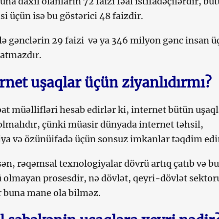
na daxil olanların 72 faizi fəal istifadəçilərdir, bü
i üçün isə bu göstərici 48 faizdir.
ə gənclərin 29 faizi və ya 346 milyon gənc insan ü
çatmazdır.
rnet uşaqlar üçün ziyanlıdırmı?
t müəllifləri hesab edirlər ki, internet bütün uşaql
olmalıdır, çünki müasir dünyada internet təhsil,
a və özünüifadə üçün sonsuz imkanlar təqdim edi
ən, rəqəmsal texnologiyalar dövrü artıq çatıb və bu
 olmayan prosesdir, nə dövlət, qeyri-dövlət sektor
r buna mane ola bilməz.