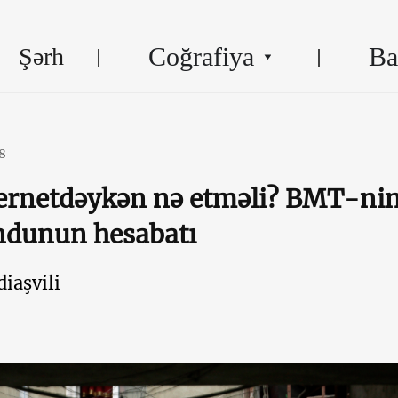
Coğrafiya
Ba
Şərh
8
ernetdəykən nə etməli? BMT-ni
ndunun hesabatı
iaşvili