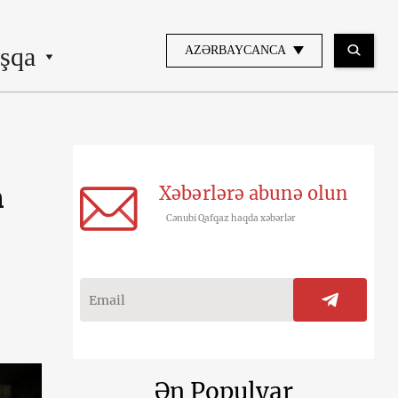
şqa
AZƏRBAYCANCA
Xəbərlərə abunə olun
n
Cənubi Qafqaz haqda xəbərlər
Ən Populyar