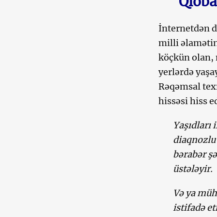
Qloba
İnternetdən d
milli əlaməti
köçkün olan, 
yerlərdə yaşa
Rəqəmsal texn
hissəsi hiss e
Yaşıdları i
diaqnozlu 
bərabər şə
üstələyir.
Və ya müh
istifadə e