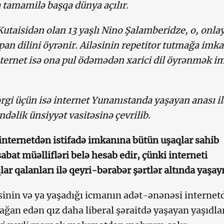
 tamamilə başqa dünya açılır.
utaisidən olan 13 yaşlı Nino Şalamberidze, o, onla
pan dilini öyrənir. Ailəsinin repetitor tutmağa imka
ternet isə ona pul ödəmədən xarici dil öyrənmək i
orgi üçün isə internet Yunanıstanda yaşayan anası il
dəlik ünsiyyət vasitəsinə çevrilib.
internetdən istifadə imkanına bütün uşaqlar sahib
abat müəllifləri belə hesab edir, çünki interneti
r qalanları ilə qeyri-bərabər şərtlər altında yaşayı
sinin və ya yaşadığı icmanın adət-ənənəsi internet
dağan edən qız daha liberal şəraitdə yaşayan yaşıdla