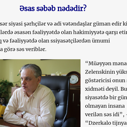
Əsas səbəb nədədir?
ər siyasi şərhçilər və adi vətəndaşlar güman edir ki
ilərdə əsasən fəaliyyətdə olan hakimiyyətə qarşı eti
q və fəaliyyətdə olan ssiyasətçilərdən ümumi
a görə səs veriblər.
“Müəyyən məna
Zelenskinin yük
göstəricisi onun 
xidməti deyil. Bu
siyasətdə bir gün
olmayan insana
verilən səs idi”,
“Dzerkalo tijny