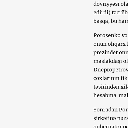
dövriyyəsi ol
edirdi) təcrü
başqa, bu həm
Poroşenko və 
onun oliqarx 
prezindet onu
məsləkdaşı ol
Dnepropetrovs
çoxlarının fik
təsirindən xil
hesabına mali
Sonradan Poro
şirkətinə nəz
qubernator po