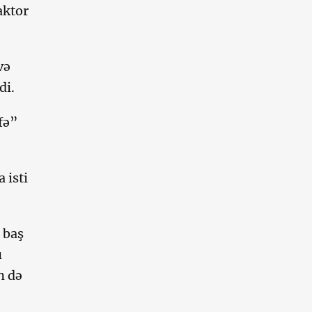
aktor
və
di.
fə”
 isti
 baş
ı
n də