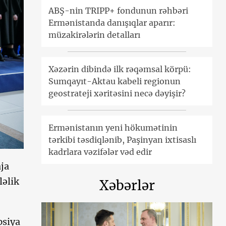
ABŞ-nin TRIPP+ fondunun rəhbəri
Ermənistanda danışıqlar aparır:
müzakirələrin detalları
Xəzərin dibində ilk rəqəmsal körpü:
Sumqayıt-Aktau kabeli regionun
geostrateji xəritəsini necə dəyişir?
Ermənistanın yeni hökumətinin
tərkibi təsdiqlənib, Paşinyan ixtisaslı
kadrlara vəzifələr vəd edir
aja
ləlik
Xəbərlər
psiya