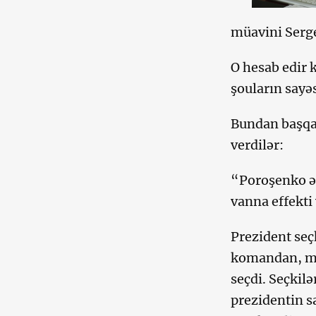
müavini Serg
O hesab edir 
şouların sayə
Bundan başqa,
verdilər:
“Poroşenko ət
vanna effekti
Prezident seç
komandan, mil
seçdi. Seçkilə
prezidentin s