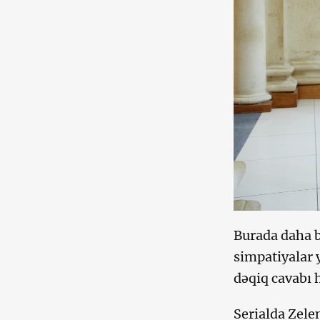
Burada daha b
simpatiyalar 
dəqiq cavabı 
Serialda Zel