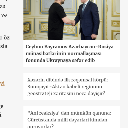
izə
 və
o öz
sla
Ceyhun Bayramov Azərbaycan-Rusiya
münasibətlərinin normallaşması
fonunda Ukraynaya səfər edib
Xəzərin dibində ilk rəqəmsal körpü:
yi
Sumqayıt-Aktau kabeli regionun
geostrateji xəritəsini necə dəyişir?
ge
"Ani reaksiya"dan mümkün qanuna:
i
Gürcüstanda milli dəyərləri kimdən
qoruyurlar?