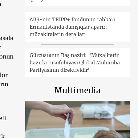
ə
ABŞ-nin TRIPP+ fondunun rəhbəri
Ermənistanda danışıqlar aparır:
müzakirələrin detalları
əsələ
ı
Gürcüstanın Baş naziri: "Müxalifətin
konun
hazırkı rusofobiyası Qlobal Müharibə
Partiyasının direktividir"
bir
arın
Multimedia
eft
rk