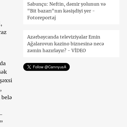
Sabunçu: Neftin, dəmir yolunun və
"Bit bazarı"nın kəsişdiyi yer -
Fotoreportaj
,
raz
Azərbaycanda televiziyalar Emin
Ağalarovun kazino biznesinə necə
zəmin hazırlayır? - VİDEO
da
sək
şəxsi
,
 belə
 –
a”