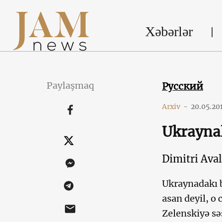
Xəbərlər
Paylaşmaq
Русский
Arxiv
-
20.05.20
Ukraynal
Dimitri Aval
Ukraynadakı b
asan deyil, o
Zelenskiyə sə