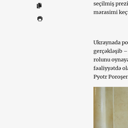
seçilmiş prez
mərasimi keçi
Ukraynada pop
gerçəkləşib –
rolunu oynaya
fəaliyyətdə ol
Pyotr Poroşen