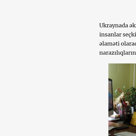
Ukraynada əks
insanlar seçk
əlaməti olara
narazılıqların