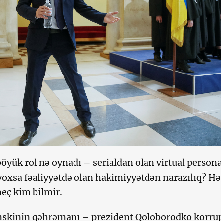
öyük rol nə oynadı – serialdan olan virtual person
yoxsa fəaliyyətdə olan hakimiyyətdən narazılıq? Hə
heç kim bilmir.
enskinin qəhrəmanı – prezident Qoloborodko korru