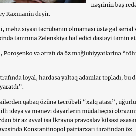
nəşrinin baş red
ey Raxmanin deyir.
ki, məhz siyasi təcrübənin olmaması üstə gəl serial 
sində tanınma Zelenskiyə həlledici dəstəyi təmin et
 Poroşenko və ətrafı da öz məğlubiyyətlərinə “töh
rafında loyal, hardasa yaltaq adamlar topladı, bu da
 yaratdı”.
kilərdən qabaq özünə təcrübəli “xalq atası”, uğurlu
li ideya və mənəvi dəyərlərin müdafiəçisi obrazın
rdən bir az əvvəl isə İkrayna pravoslav kilsəsi əsasə
ayəsində Konstantinopol patriarxatı tərəfindən öz