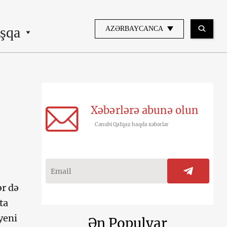
şqa
AZƏRBAYCANCA
Xəbərlərə abunə olun
Cənubi Qafqaz haqda xəbərlər
ər də
ta
yeni
Ən Populyar