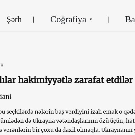
Coğrafiya
Ba
Şərh
19
ılar hakimiyyətlə zarafat etdilər
iani
u seçkilərdə nələrin baş verdiyini izah emək o qəd
 cümlədən də Ukrayna vətəndaşlarının özü üçün, hət
s verənlərin bir çoxu da daxil olmaqla. Ukraynanın 