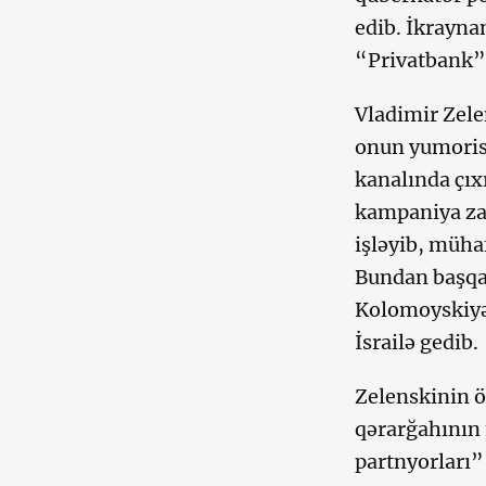
edib. İkrayna
“Privatbank” 
Vladimir Zele
onun yumorist
kanalında çıx
kampaniya za
işləyib, müha
Bundan başqa 
Kolomoyskiyə 
İsrailə gedib
Zelenskinin ö
qərarğahının
partnyorları”