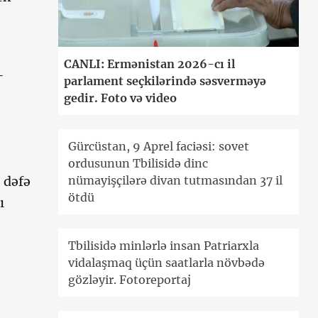
CANLI: Ermənistan 2026-cı il
–
parlament seçkilərində səsverməyə
gedir. Foto və video
Gürcüstan, 9 Aprel faciəsi: sovet
ordusunun Tbilisidə dinc
 dəfə
nümayişçilərə divan tutmasından 37 il
ötdü
ı
Tbilisidə minlərlə insan Patriarxla
vidalaşmaq üçün saatlarla növbədə
gözləyir. Fotoreportaj