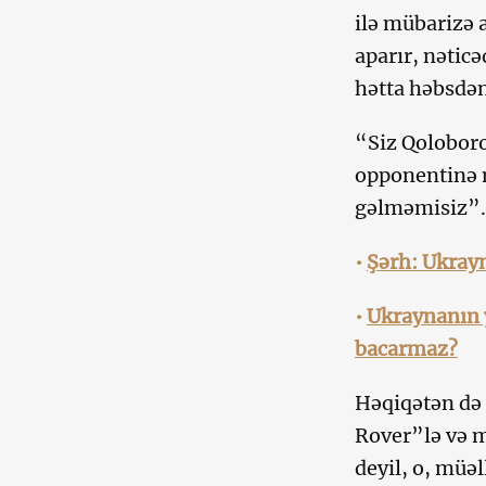
ilə mübarizə a
aparır, nətic
hətta həbsdən
“Siz Qoloboro
opponentinə m
gəlməmisiz”.
•
Şərh: Ukrayn
•
Ukraynanın y
bacarmaz?
Həqiqətən də 
Rover”lə və m
deyil, o, müə