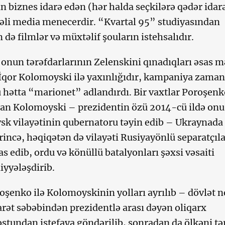
an biznes idarə edən (hər halda seçkilərə qədər idar
bəli media menecerdir. “Kvartal 95” studiyasından
 də filmlər və müxtəlif şouların istehsalıdır.
onun tərəfdarlarının Zelenskini qınadıqları əsas m
İqor Kolomoyski ilə yaxınlığıdır, kampaniya zaman
 hətta “marionet” adlandırdı. Bir vaxtlar Poroşen
an Kolomoyski – prezidentin özü 2014-cü ildə onu
k vilayətinin qubernatoru təyin edib – Ukraynada 
rincə, həqiqətən də vilayəti Rusiyayönlü separatçıl
as edib, ordu və könüllü batalyonları şəxsi vəsaiti
yyələşdirib.
şenko ilə Kolomoyskinin yolları ayrılıb – dövlət n
arət səbəbindən prezidentlə arası dəyən oliqarx
stundan istefaya göndərilib, sonradan da ölkəni tə