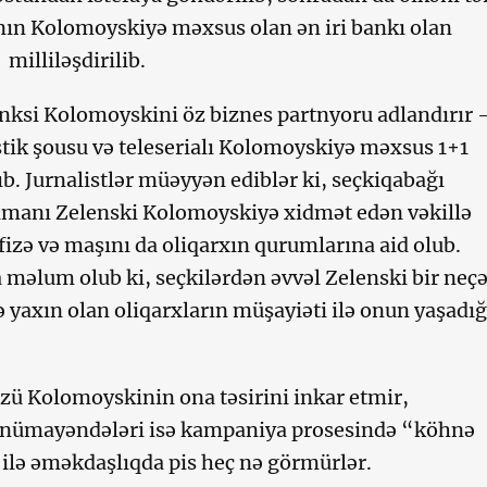
nın Kolomoyskiyə məxsus olan ən iri bankı olan
milliləşdirilib.
nksi Kolomoyskini öz biznes partnyoru adlandırır 
ik şousu və teleserialı Kolomoyskiyə məxsus 1+1
ıb. Jurnalistlər müəyyən ediblər ki, seçkiqabağı
manı Zelenski Kolomoyskiyə xidmət edən vəkillə
fizə və maşını da oliqarxın qurumlarına aid olub.
məlum olub ki, seçkilərdən əvvəl Zelenski bir neçə
yaxın olan oliqarxların müşayiəti ilə onun yaşadığ
.
zü Kolomoyskinin ona təsirini inkar etmir,
 nümayəndələri isə kampaniya prosesində “köhnə
 ilə əməkdaşlıqda pis heç nə görmürlər.