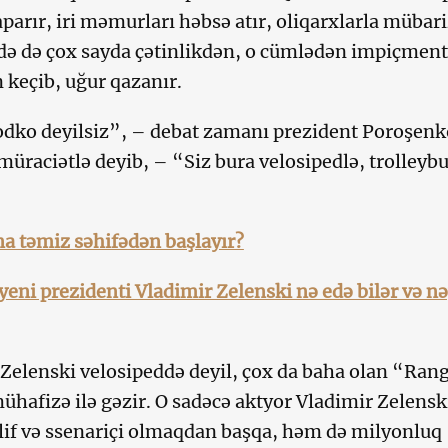
parır, iri məmurları həbsə atır, oliqarxlarla mübar
ədə də çox sayda çətinlikdən, o cümlədən impiçment
 keçib, uğur qazanır.
dko deyilsiz”, – debat zamanı prezident Poroşenk
üraciətlə deyib, – “Siz bura velosipedlə, trolleybu
a təmiz səhifədən başlayır?
eni prezidenti Vladimir Zelenski nə edə bilər və nə
Zelenski velosipeddə deyil, çox da baha olan “Ran
ühafizə ilə gəzir. O sadəcə aktyor Vladimir Zelensk
llif və ssenariçi olmaqdan başqa, həm də milyonluq