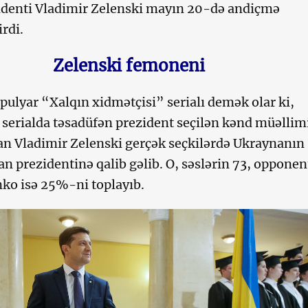
identi Vladimir Zelenski mayın 20-də andiçmə
rdi.
Zelenski femoneni
ulyar “Xalqın xidmətçisi” serialı demək olar ki,
 serialda təsadüfən prezident seçilən kənd müəllim
n Vladimir Zelenski gerçək seçkilərdə Ukraynanın
an prezidentinə qalib gəlib. O, səslərin 73, opponen
ko isə 25%-ni toplayıb.