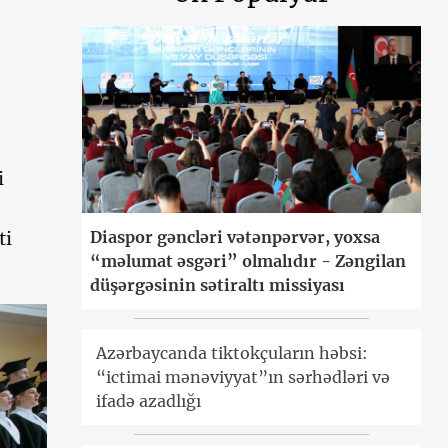
i
Diaspor gəncləri vətənpərvər, yoxsa
ti
“məlumat əsgəri” olmalıdır - Zəngilan
düşərgəsinin sətiraltı missiyası
Azərbaycanda tiktokçuların həbsi:
“ictimai mənəviyyat”ın sərhədləri və
ifadə azadlığı