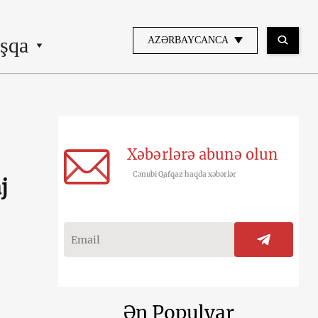
şqa
AZƏRBAYCANCA
Xəbərlərə abunə olun
Cənubi Qafqaz haqda xəbərlər
j
Ən Populyar