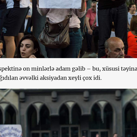
spektinə on minlərlə adam gəlib – bu, xüsusi təyina
ıdılan əvvəlki aksiyadan xeyli çox idi.