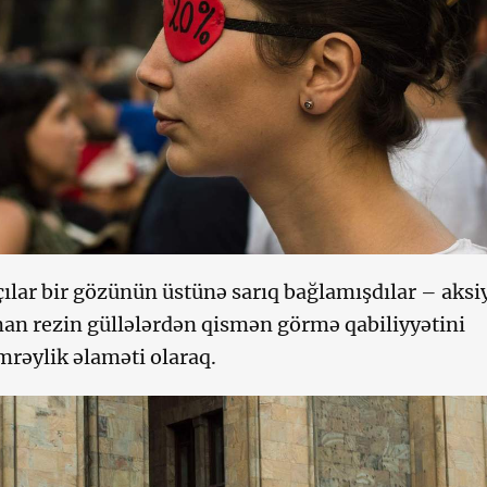
zçılar bir gözünün üstünə sarıq bağlamışdılar – aksi
an rezin güllələrdən qismən görmə qabiliyyətini
mrəylik əlaməti olaraq.