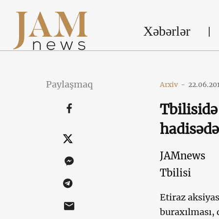
Xəbərlər
Paylaşmaq
Arxiv
-
22.06.20
Tbilisid
hadisədə
JAMnews
Tbilisi
Etiraz aksiya
buraxılması, d