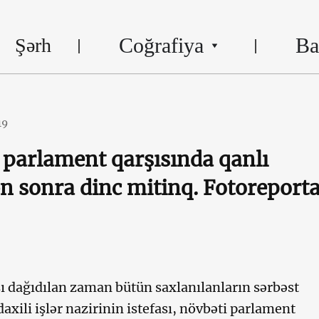
Coğrafiya
Ba
Şərh
19
ə parlament qarşısında qanlı
n sonra dinc mitinq. Fotoreporta
sı dağıdılan zaman bütün saxlanılanların sərbəst
axili işlər nazirinin istefası, növbəti parlament