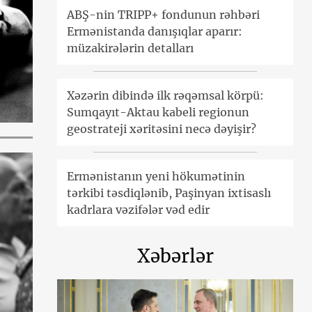
ABŞ-nin TRIPP+ fondunun rəhbəri
Ermənistanda danışıqlar aparır:
müzakirələrin detalları
Xəzərin dibində ilk rəqəmsal körpü:
Sumqayıt-Aktau kabeli regionun
geostrateji xəritəsini necə dəyişir?
Ermənistanın yeni hökumətinin
tərkibi təsdiqlənib, Paşinyan ixtisaslı
kadrlara vəzifələr vəd edir
Xəbərlər