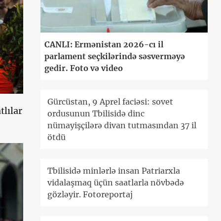
CANLI: Ermənistan 2026-cı il
parlament seçkilərində səsverməyə
gedir. Foto və video
Gürcüstan, 9 Aprel faciəsi: sovet
tlılar
ordusunun Tbilisidə dinc
nümayişçilərə divan tutmasından 37 il
ötdü
Tbilisidə minlərlə insan Patriarxla
vidalaşmaq üçün saatlarla növbədə
gözləyir. Fotoreportaj