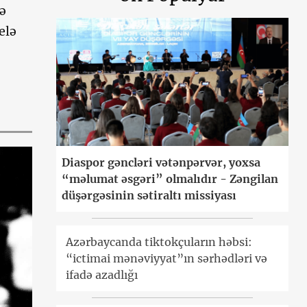
ə
elə
Diaspor gəncləri vətənpərvər, yoxsa
“məlumat əsgəri” olmalıdır - Zəngilan
düşərgəsinin sətiraltı missiyası
Azərbaycanda tiktokçuların həbsi:
“ictimai mənəviyyat”ın sərhədləri və
ifadə azadlığı