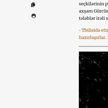
seçkilərinin 
axşam Gürcüst
tələblər irəli 
• Tbilisidə et
hazırlaşırlar.