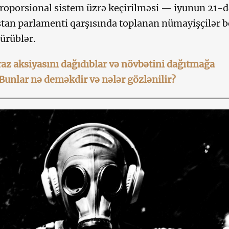
proporsional sistem üzrə keçirilməsi — iyunun 21-d
an parlamenti qarşısında toplanan nümayişçilər b
sürüblər.
iraz aksiyasını dağıdıblar və növbətini dağıtmağa
 Bunlar nə deməkdir və nələr gözlənilir?