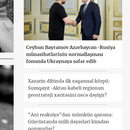
Ceyhun Bayramov Azərbaycan-Rusiya
münasibətlərinin normallaşması
fonunda Ukraynaya səfər edib
Xəzərin dibində ilk rəqəmsal körpü:
Sumqayıt-Aktau kabeli regionun
geostrateji xəritəsini necə dəyişir?
"Ani reaksiya"dan mümkün qanuna:
Gürcüstanda milli dəyərləri kimdən
qoruyurlar?