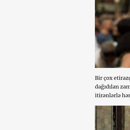
Bir çox etira
dağıdılan zam
itirənlərlə hə