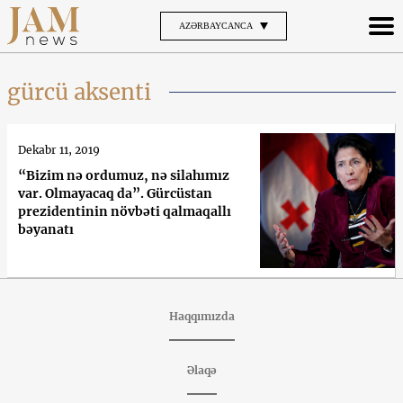
AZƏRBAYCANCA
gürcü aksenti
Dekabr 11, 2019
“Bizim nə ordumuz, nə silahımız
var. Olmayacaq da”. Gürcüstan
prezidentinin növbəti qalmaqallı
bəyanatı
Haqqımızda
Əlaqə