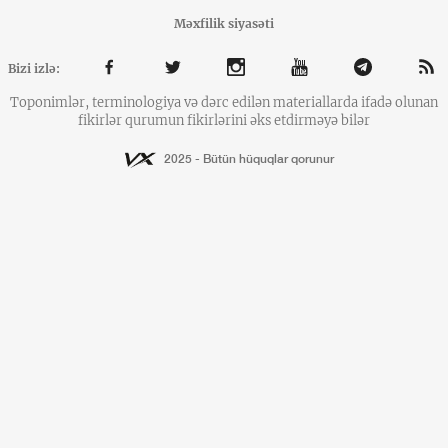
Məxfilik siyasəti
Bizi izlə:
Toponimlər, terminologiya və dərc edilən materiallarda ifadə olunan
fikirlər qurumun fikirlərini əks etdirməyə bilər
2025 - Bütün hüquqlar qorunur