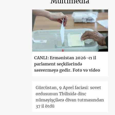
Multimedia
CANLI: Ermənistan 2026-cı il
parlament seçkilərində
səsverməyə gedir. Foto və video
Gürcüstan, 9 Aprel faciəsi: sovet
ordusunun Tbilisidə dinc
nümayişçilərə divan tutmasından
37 il ötdü