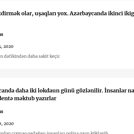
əzdirmək olar, uşaqları yox. Azərbaycanda ikinci ik
us
5, 2020
n dəfikindən daha sakit keçir
anda daha iki lokdaun günü gözlənilir. İnsanlar na
dentə məktub yazırlar
us
0, 2020
evdən çıxmaq qadağası insanları polisə qarşı kökləyib