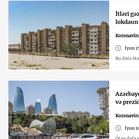
İtləri g
lokdaun
Koronavir
İyun 1
Bu dəfə ötə
Azərbayc
və prezi
Koronavir
İyun 1
Ötən dəfə 