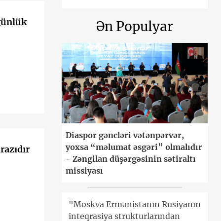
igünlük
Ən Populyar
Diaspor gəncləri vətənpərvər,
yoxsa “məlumat əsgəri” olmalıdır
razıdır
- Zəngilan düşərgəsinin sətiraltı
missiyası
"Moskva Ermənistanın Rusiyanın
inteqrasiya strukturlarından