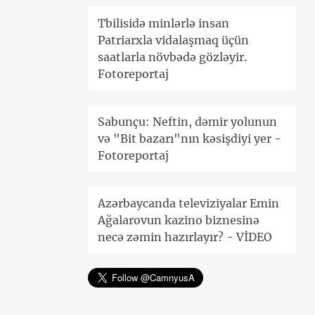
Tbilisidə minlərlə insan
Patriarxla vidalaşmaq üçün
saatlarla növbədə gözləyir.
Fotoreportaj
Sabunçu: Neftin, dəmir yolunun
və "Bit bazarı"nın kəsişdiyi yer -
Fotoreportaj
Azərbaycanda televiziyalar Emin
Ağalarovun kazino biznesinə
necə zəmin hazırlayır? - VİDEO