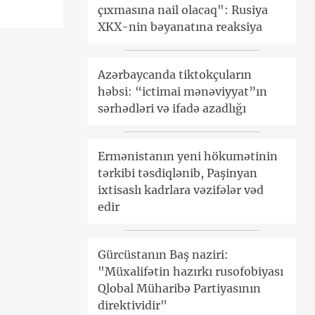
çıxmasına nail olacaq": Rusiya
XKX-nin bəyanatına reaksiya
Azərbaycanda tiktokçuların
həbsi: “ictimai mənəviyyat”ın
sərhədləri və ifadə azadlığı
Ermənistanın yeni hökumətinin
tərkibi təsdiqlənib, Paşinyan
ixtisaslı kadrlara vəzifələr vəd
edir
Gürcüstanın Baş naziri:
"Müxalifətin hazırkı rusofobiyası
Qlobal Müharibə Partiyasının
direktividir"