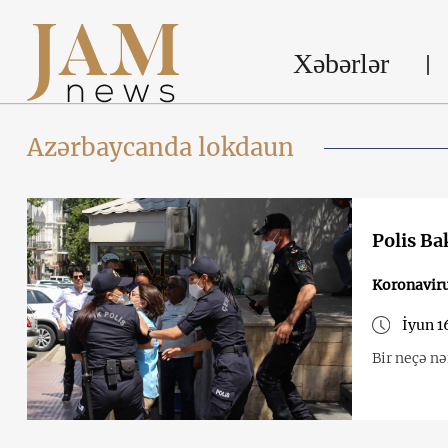
Xəbərlər
Azərbaycanda lokdaun
Polis Ba
Koronavir
İyun 1
Bir neçə nə