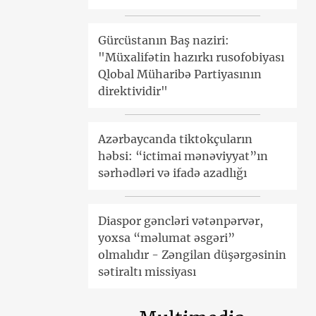
Gürcüstanın Baş naziri:
"Müxalifətin hazırkı rusofobiyası
Qlobal Müharibə Partiyasının
direktividir"
Azərbaycanda tiktokçuların
həbsi: “ictimai mənəviyyat”ın
sərhədləri və ifadə azadlığı
Diaspor gəncləri vətənpərvər,
yoxsa “məlumat əsgəri”
olmalıdır - Zəngilan düşərgəsinin
sətiraltı missiyası