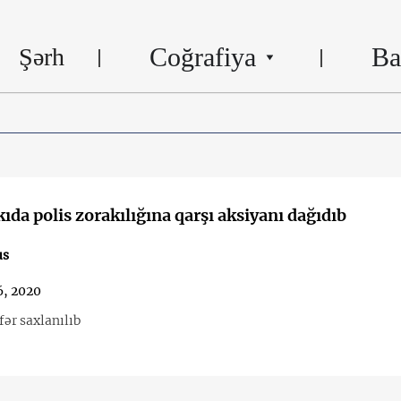
Coğrafiya
Ba
Şərh
kıda polis zorakılığına qarşı aksiyanı dağıdıb
us
6, 2020
fər saxlanılıb