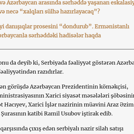
və Azərbaycan arasında sərhəddə yaşanan eskalasi
ə necə “xalqları sülhə hazırlayacaq”?
iyi danışıqlar prosesini “dondurub”. Ermənistanlı
ərbaycanla sərhəddəki hadisələr haqda
onu da deyib ki, Serbiyada fəaliyyət göstərən Azərb
fəaliyyətindən razıdırlar.
lən görüşdə Azərbaycan Prezidentinin köməkçisi,
inistrasiyasının Xarici siyasət məsələləri şöbəsini
 Hacıyev, Xarici İşlər nazirinin müavini Araz Əzim
 Şurasının katibi Ramil Usubov iştirak edib.
 qarşısında çıxış edən serbiyalı nazir silah satışı