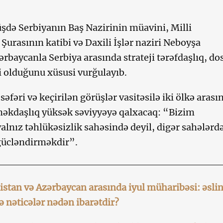
də Serbiyanın Baş Nazirinin müavini, Milli
Şurasının katibi və Daxili İşlər naziri Neboyşa
ərbaycanla Serbiya arasında strateji tərəfdaşlıq, do
i olduğunu xüsusi vurğulayıb.
 səfəri və keçirilən görüşlər vasitəsilə iki ölkə arası
məkdaşlıq yüksək səviyyəyə qalxacaq: “Bizim
lnız təhlükəsizlik sahəsində deyil, digər sahələrd
gücləndirməkdir”.
stan və Azərbaycan arasında iyul müharibəsi: əsli
ə nəticələr nədən ibarətdir?