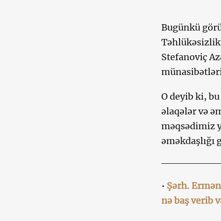
Bugünkü görüş
Təhlükəsizlik 
Stefanoviç Az
münasibətlər
O deyib ki, bu
əlaqələr və ə
məqsədimiz ya
əməkdaşlığı 
•
Şərh. Erməni
nə baş verib v