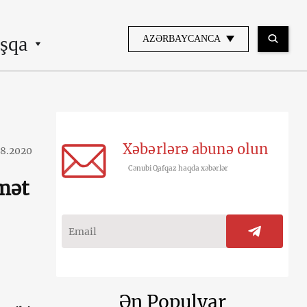
şqa
AZƏRBAYCANCA
Xəbərlərə abunə olun
08.2020
Cənubi Qafqaz haqda xəbərlər
mət
Ən Populyar