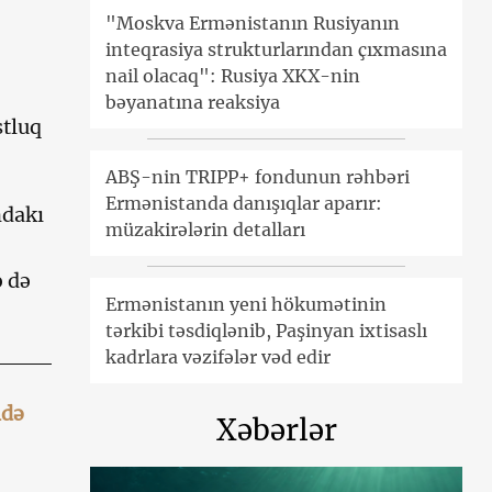
"Moskva Ermənistanın Rusiyanın
inteqrasiya strukturlarından çıxmasına
nail olacaq": Rusiya XKX-nin
bəyanatına reaksiya
stluq
ABŞ-nin TRIPP+ fondunun rəhbəri
Ermənistanda danışıqlar aparır:
ndakı
müzakirələrin detalları
ə də
Ermənistanın yeni hökumətinin
tərkibi təsdiqlənib, Paşinyan ixtisaslı
kadrlara vəzifələr vəd edir
ndə
Xəbərlər