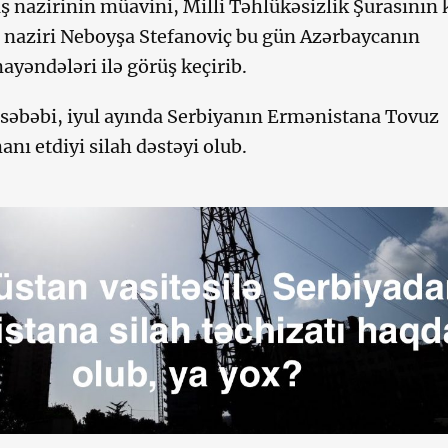
ş nazirinin müavini, Milli Təhlükəsizlik Şurasının 
ər naziri Neboyşa Stefanoviç bu gün Azərbaycanın
əndələri ilə görüş keçirib.
səbəbi, iyul ayında Serbiyanın Ermənistana Tovuz
nı etdiyi silah dəstəyi olub.