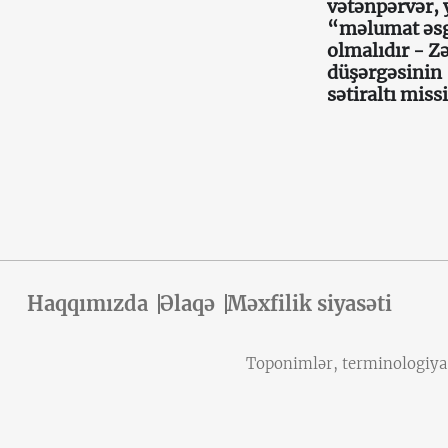
vətənpərvər, 
“məlumat əs
olmalıdır - Z
düşərgəsinin
sətiraltı miss
Haqqımızda
Əlaqə
Məxfilik siyasəti
Toponimlər, terminologiya v