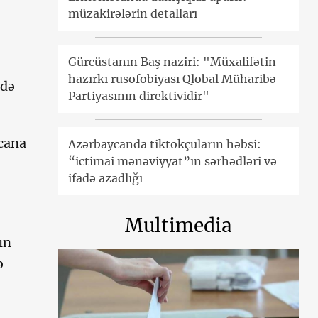
müzakirələrin detalları
Gürcüstanın Baş naziri: "Müxalifətin
hazırkı rusofobiyası Qlobal Müharibə
adə
Partiyasının direktividir"
ycana
Azərbaycanda tiktokçuların həbsi:
“ictimai mənəviyyat”ın sərhədləri və
ifadə azadlığı
Multimedia
ın
ə