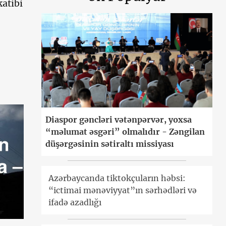
katibi
Diaspor gəncləri vətənpərvər, yoxsa
“məlumat əsgəri” olmalıdır - Zəngilan
düşərgəsinin sətiraltı missiyası
Azərbaycanda tiktokçuların həbsi:
“ictimai mənəviyyat”ın sərhədləri və
ifadə azadlığı