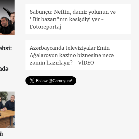
Sabunçu: Neftin, dəmir yolunun və
"Bit bazarı"nın kəsişdiyi yer -
Fotoreportaj
Azərbaycanda televiziyalar Emin
əbsi:
Ağalarovun kazino biznesinə necə
zəmin hazırlayır? - VİDEO
fadə
ü