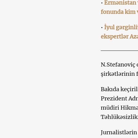
•
Ermənistan 
fonunda kim v
•
İyul gərginl
ekspertlər Az
N.Stefanoviç 
şirkətlərinin 
Bakıda keçiri
Prezident Adm
müdiri Hikmət
Təhlükəsizlik
Jurnalistlərin