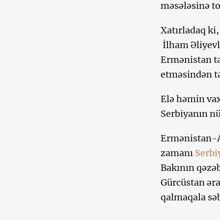
məsələsinə t
Xatırladaq ki
İlham Əliyevl
Ermənistan tə
etməsindən tə
Elə həmin vax
Serbiyanın nü
Ermənistan-A
zamanı
Serbi
Bakının qəzəb
Gürcüstan əra
qalmaqala səb