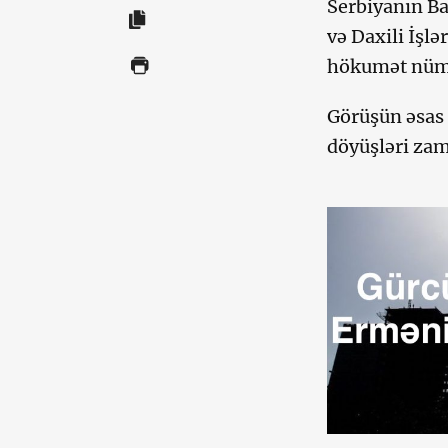
Serbiyanın Ba
və Daxili İşl
hökumət nümay
Görüşün əsas 
döyüşləri zama