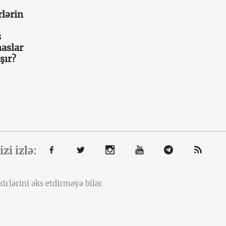
lərin
s
aslar
şır?
izi izlə:
irlərini əks etdirməyə bilər