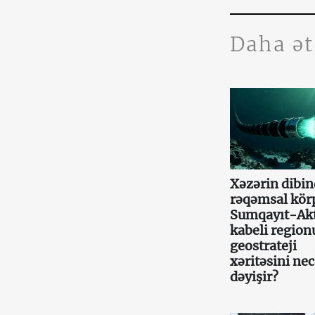
Daha ə
Xəzərin dibin
rəqəmsal kör
Sumqayıt-Ak
kabeli region
geostrateji
xəritəsini ne
dəyişir?