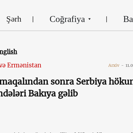
Coğrafiya
Ba
Şərh
nglish
və Ermənistan
Arxiv
-
11.
lmaqalından sonra Serbiya höku
ələri Bakıya gəlib