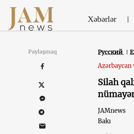
Xəbərlər
Paylaşmaq
Русский
E
Azərbaycan 
Silah qa
nümayənd
JAMnews
Bakı