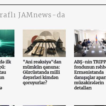
traflı JAMnews-da
də ilk
"Ani reaksiya"dan
ABŞ-nin TRIP
pü:
mümkün qanuna:
fondunun rəhb
tau
Gürcüstanda milli
Ermənistanda
un
dəyərləri kimdən
danışıqlar aparı
qoruyurlar?
müzakirələrin
cə
detalları