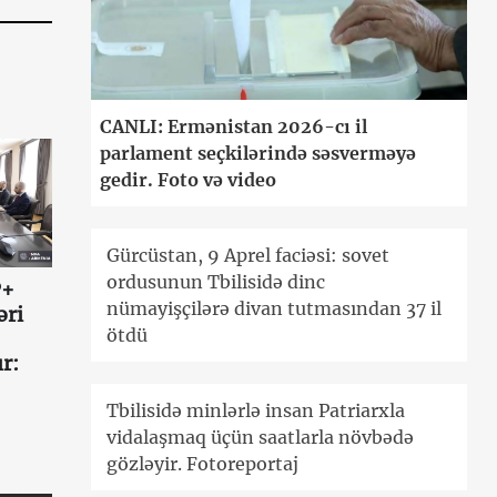
CANLI: Ermənistan 2026-cı il
parlament seçkilərində səsverməyə
gedir. Foto və video
Gürcüstan, 9 Aprel faciəsi: sovet
ordusunun Tbilisidə dinc
P+
nümayişçilərə divan tutmasından 37 il
əri
ötdü
r:
Tbilisidə minlərlə insan Patriarxla
vidalaşmaq üçün saatlarla növbədə
gözləyir. Fotoreportaj