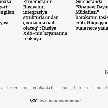
yoxsa
Ermənistanın
Gürcüstanda
gəri”
Rusiyanın
"Ənənəvi Dəyər
əngilan
inteqrasiya
Müdafiəsi"
strukturlarından
hərəkatını təsi
iyası
çıxmasına nail
edib. Hüquqşün
olacaq": Rusiya
buna necə yana
XKX-nin bəyanatına
reaksiya
B
ə dərc edilən materiallarda ifadə olunan fikirlər qurumun fik
2025 - Bütün hüquqlar qorunur