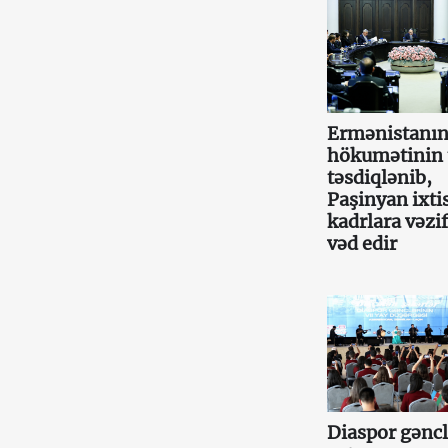
Ermənistanın
hökumətinin 
təsdiqlənib,
Paşinyan ixtis
kadrlara vəzif
vəd edir
Diaspor gəncl