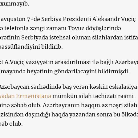
oxunmayıb.
, avqustun 7-də Serbiya Prezidenti Aleksandr Vuçiç
ə telefonla zəngi zamanı Tovuz döyüşlərində
rəfinin Serbiyada istehsal olunan silahlardan istif
əssüfləndiyini bildirib.
t A.Vuçiç vəziyyətin araşdırılması ilə bağlı Azərba
mayəndə heyətinin göndəriləcəyini bildirmişdi.
zərbaycan sərhədində baş verən kəskin eskalasiya
yadan Ermənistana
mümkün silah təchizatı rəsmi
inə səbəb olub. Azərbaycanın haqqın.az nəşri silah
zisindən daşındığı haqda yazandan sonra bu ölkəd
əb olub.