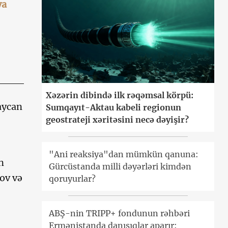
ya
Xəzərin dibində ilk rəqəmsal körpü:
aycan
Sumqayıt-Aktau kabeli regionun
geostrateji xəritəsini necə dəyişir?
"Ani reaksiya"dan mümkün qanuna:
n
Gürcüstanda milli dəyərləri kimdən
ov və
qoruyurlar?
ABŞ-nin TRIPP+ fondunun rəhbəri
Ermənistanda danışıqlar aparır: