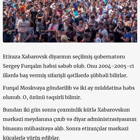
Etiraza Xabarovsk diyarının seçilmiş qubernatoru
Sergey Furqalın həbsi səbəb olub. Onu 2004-2005-ci
illərdə baş vermiş sifarişli qətllərdə şübhəli bilirlər.
Furqal Moskvaya göndərilib və iki ay müddətinə həbs
olunub. O, özünü təqsirli bilmir.
Bundan iki gün sonra çoxminlik kütlə Xabarovskun
mərkəzi meydanına çıxıb və diyar administrasiyasının
binasını mühasirəyə alıb. Sonra etirazçılar mərkəzi
küçələrlə yürüş ediblər.