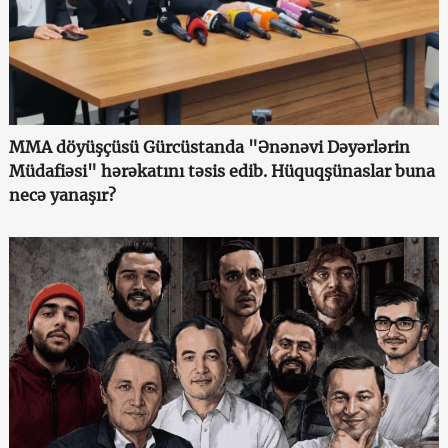
MMA döyüşçüsü Gürcüstanda "Ənənəvi Dəyərlərin
Müdafiəsi" hərəkatını təsis edib. Hüquqşünaslar buna
necə yanaşır?