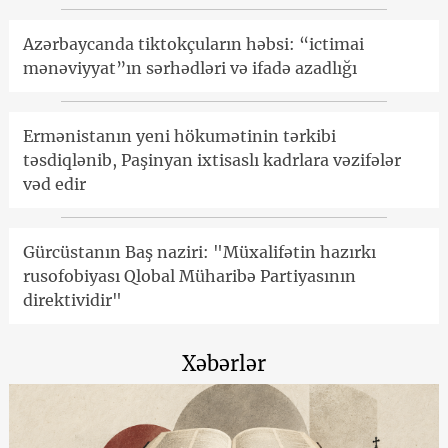
Azərbaycanda tiktokçuların həbsi: “ictimai
mənəviyyat”ın sərhədləri və ifadə azadlığı
Ermənistanın yeni hökumətinin tərkibi
təsdiqlənib, Paşinyan ixtisaslı kadrlara vəzifələr
vəd edir
Gürcüstanın Baş naziri: "Müxalifətin hazırkı
rusofobiyası Qlobal Müharibə Partiyasının
direktividir"
Xəbərlər