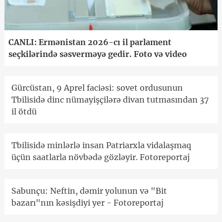
CANLI: Ermənistan 2026-cı il parlament
seçkilərində səsverməyə gedir. Foto və video
Gürcüstan, 9 Aprel faciəsi: sovet ordusunun
Tbilisidə dinc nümayişçilərə divan tutmasından 37
il ötdü
Tbilisidə minlərlə insan Patriarxla vidalaşmaq
üçün saatlarla növbədə gözləyir. Fotoreportaj
Sabunçu: Neftin, dəmir yolunun və "Bit
bazarı"nın kəsişdiyi yer - Fotoreportaj