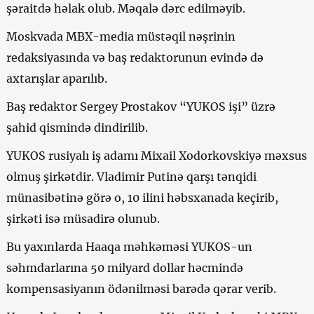
şəraitdə həlak olub. Məqalə dərc edilməyib.
Moskvada MBX-media müstəqil nəşrinin
redaksiyasında və baş redaktorunun evində də
axtarışlar aparılıb.
Baş redaktor Sergey Prostakov “YUKOS işi” üzrə
şahid qismində dindirilib.
YUKOS rusiyalı iş adamı Mixail Xodorkovskiyə məxsus
olmuş şirkətdir. Vladimir Putinə qarşı tənqidi
münasibətinə görə o, 10 ilini həbsxanada keçirib,
şirkəti isə müsadirə olunub.
Bu yaxınlarda Haaqa məhkəməsi YUKOS-un
səhmdarlarına 50 milyard dollar həcmində
kompensasiyanın ödənilməsi barədə qərar verib.