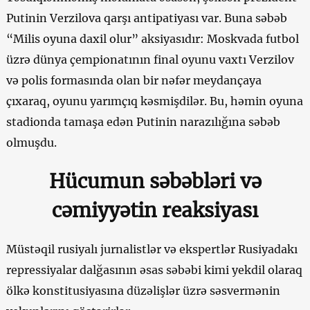
Putinin Verzilova qarşı antipatiyası var. Buna səbəb
“Milis oyuna daxil olur” aksiyasıdır: Moskvada futbol
üzrə dünya çempionatının final oyunu vaxtı Verzilov
və polis formasında olan bir nəfər meydançaya
çıxaraq, oyunu yarımçıq kəsmişdilər. Bu, həmin oyuna
stadionda tamaşa edən Putinin narazılığına səbəb
olmuşdu.
Hücumun səbəbləri və
cəmiyyətin reaksiyası
Müstəqil rusiyalı jurnalistlər və ekspertlər Rusiyadakı
repressiyalar dalğasının əsas səbəbi kimi yekdil olaraq
ölkə konstitusiyasına düzəlişlər üzrə səsvermənin