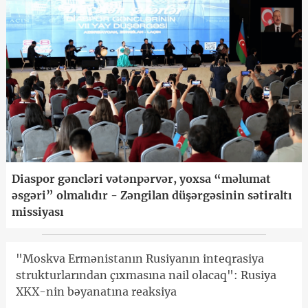
Diaspor gəncləri vətənpərvər, yoxsa “məlumat
əsgəri” olmalıdır - Zəngilan düşərgəsinin sətiraltı
missiyası
"Moskva Ermənistanın Rusiyanın inteqrasiya
strukturlarından çıxmasına nail olacaq": Rusiya
XKX-nin bəyanatına reaksiya