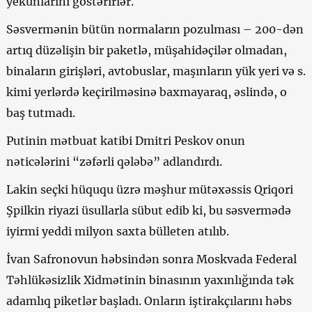
yekunlarını göstərirlər.
Səsvermənin bütün normaların pozulması – 200-dən
artıq düzəlişin bir paketlə, müşahidəçilər olmadan,
binaların girişləri, avtobuslar, maşınların yük yeri və s.
kimi yerlərdə keçirilməsinə baxmayaraq, əslində, o
baş tutmadı.
Putinin mətbuat katibi Dmitri Peskov onun
nəticələrini “zəfərli qələbə” adlandırdı.
Lakin seçki hüququ üzrə məşhur mütəxəssis Qriqori
Şpilkin riyazi üsullarla sübut edib ki, bu səsvermədə
iyirmi yeddi milyon saxta bülleten atılıb.
İvan Safronovun həbsindən sonra Moskvada Federal
Təhlükəsizlik Xidmətinin binasının yaxınlığında tək
adamlıq piketlər başladı. Onların iştirakçılarını həbs