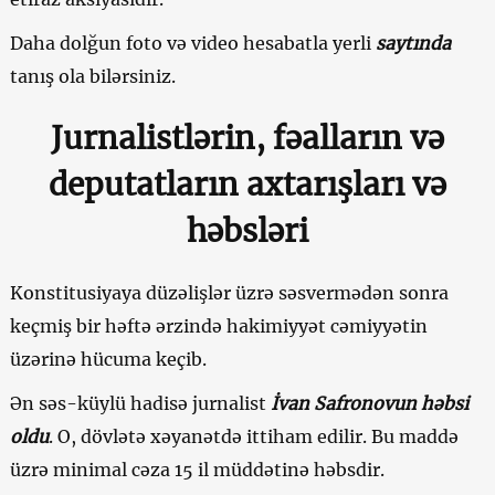
Daha dolğun foto və video hesabatla yerli
saytında
tanış ola bilərsiniz.
Jurnalistlərin, fəalların və
deputatların axtarışları və
həbsləri
Konstitusiyaya düzəlişlər üzrə səsvermədən sonra
keçmiş bir həftə ərzində hakimiyyət cəmiyyətin
üzərinə hücuma keçib.
Ən səs-küylü hadisə jurnalist
İvan Safronovun həbsi
oldu
. O, dövlətə xəyanətdə ittiham edilir. Bu maddə
üzrə minimal cəza 15 il müddətinə həbsdir.