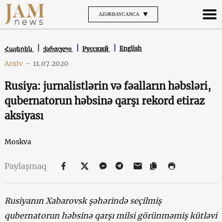
AZƏRBAYCANCA
English
Հայերեն
ქართული
Русский
Arxiv
-
11.07.2020
Rusiya: jurnalistlərin və fəalların həbsləri,
qubernatorun həbsinə qarşı rekord etiraz
aksiyası
Moskva
Paylaşmaq
Rusiyanın Xabarovsk şəhərində seçilmiş
qubernatorun həbsinə qarşı milsi görünməmiş kütləvi