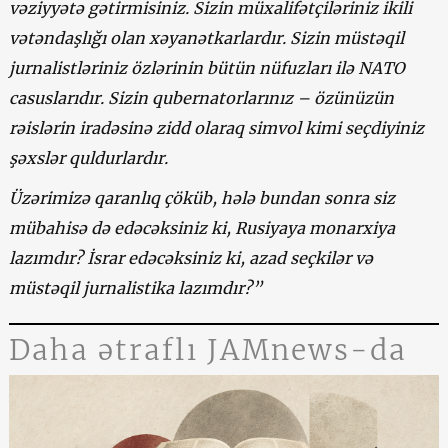
vəziyyətə gətirmisiniz. Sizin müxalifətçiləriniz ikili
vətəndaşlığı olan xəyanətkarlardır. Sizin müstəqil
jurnalistləriniz özlərinin bütün nüfuzları ilə NATO
casuslarıdır. Sizin qubernatorlarınız – özünüzün
rəislərin iradəsinə zidd olaraq simvol kimi seçdiyiniz
şəxslər quldurlardır.
Üzərimizə qaranlıq çöküb, hələ bundan sonra siz
mübahisə də edəcəksiniz ki, Rusiyaya monarxiya
lazımdır? İsrar edəcəksiniz ki, azad seçkilər və
müstəqil jurnalistika lazımdır?”
Daha ətraflı JAMnews-da