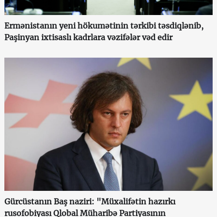
Ermənistanın yeni hökumətinin tərkibi təsdiqlənib,
Paşinyan ixtisaslı kadrlara vəzifələr vəd edir
Gürcüstanın Baş naziri: "Müxalifətin hazırkı
rusofobiyası Qlobal Müharibə Partiyasının