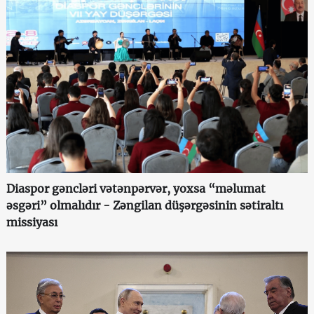
Diaspor gəncləri vətənpərvər, yoxsa “məlumat
əsgəri” olmalıdır - Zəngilan düşərgəsinin sətiraltı
missiyası