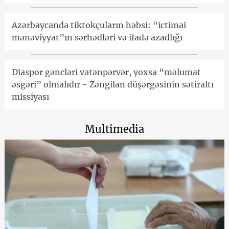
Azərbaycanda tiktokçuların həbsi: “ictimai
mənəviyyat”ın sərhədləri və ifadə azadlığı
Diaspor gəncləri vətənpərvər, yoxsa “məlumat
əsgəri” olmalıdır - Zəngilan düşərgəsinin sətiraltı
missiyası
Multimedia