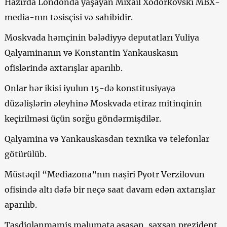
Hazırda Londonda yaşayan Mixail Xodorkovski MBX-
media-nın təsisçisi və sahibidir.
Moskvada həmçinin bələdiyyə deputatları Yuliya
Qalyaminanın və Konstantin Yankauskasın
ofislərində axtarışlar aparılıb.
Onlar hər ikisi iyulun 15-də konstitusiyaya
düzəlişlərin əleyhinə Moskvada etiraz mitinqinin
keçirilməsi üçün sorğu göndərmişdilər.
Qalyamina və Yankauskasdan texnika və telefonlar
götürülüb.
Müstəqil “Mediazona”nın naşiri Pyotr Verzilovun
ofisində altı dəfə bir neçə saat davam edən axtarışlar
aparılıb.
Təsdiqlənməmiş məlumata əsasən, şəxsən prezident