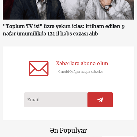
"Toplum TV işi" üzrə yekun iclas: ittiham edilən 9
nəfər ümumilikdə 121 il həbs cəzası alıb
Xəbərlərə abunə olun
Cənubi Qafqaz haqda xəbərlər
Ən Populyar