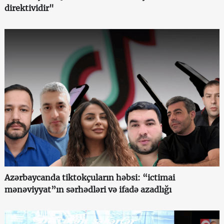
direktividir"
Azərbaycanda tiktokçuların həbsi: “ictimai
mənəviyyat”ın sərhədləri və ifadə azadlığı