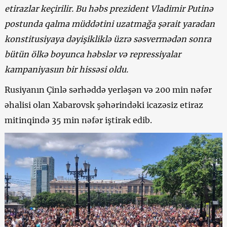
etirazlar keçirilir. Bu həbs prezident Vladimir Putinə
postunda qalma müddətini uzatmağa şərait yaradan
konstitusiyaya dəyişikliklə üzrə səsvermədən sonra
bütün ölkə boyunca həbslər və repressiyalar
kampaniyasıın bir hissəsi oldu.
Rusiyanın Çinlə sərhəddə yerləşən və 200 min nəfər
əhalisi olan Xabarovsk şəhərindəki icazəsiz etiraz
mitinqində 35 min nəfər iştirak edib.