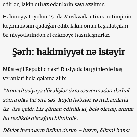
edirlər, lakin etiraz edənlərin sayı azalmır.
Hakimiyyət iyulun 15-də Moskvada etiraz mitinqinin
keçirilməsini qadağan edib. lakin onun təşkilatçıları
öz niyyətlərindən əl çəkməyə hazırlaşmırlar.
Şərh: hakimiyyət nə istəyir
Müstəqil Republic nəşri Rusiyada bu günlərdə baş
verənləri belə qələmə alıb:
“Konstitusiyaya düzəlişlər üzrə səsvermədən dərhal
sonra ölkə bir sıra səs-küylü həbslər və ittihamlarla
üz-üzə qaldı. Biz güman edirdik ki, belə olacaq. amma
bu tezlikdə olacağını bilmirdik.
Dövlət insanların üzünə durub – baxın, ölkəni hansı