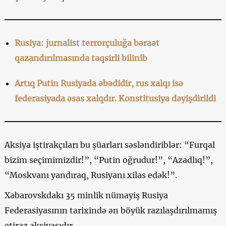
Rusiya: jurnalist terrorçuluğa bəraət
qazandırılmasında təqsirli bilinib
Artıq Putin Rusiyada əbədidir, rus xalqı isə
federasiyada əsas xalqdır. Konstitusiya dəyişdirildi
Aksiya iştirakçıları bu şüarları səsləndiriblər: “Furqal
bizim seçimimizdir!”, “Putin oğrudur!”, “Azadlıq!”,
“Moskvanı yandıraq, Rusiyanı xilas edək!”.
Xabarovskdakı 35 minlik nümayiş Rusiya
Federasiyasının tarixində ən böyük razılaşdırılmamış
etiraz aksiyasıdır.