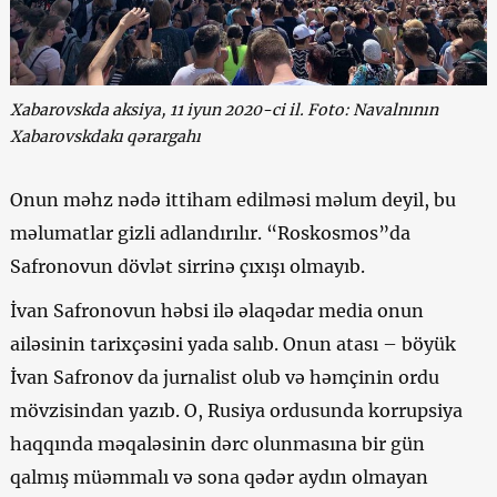
Xabarovskda aksiya, 11 iyun 2020-ci il. Foto: Navalnının
Xabarovskdakı qərargahı
Onun məhz nədə ittiham edilməsi məlum deyil, bu
məlumatlar gizli adlandırılır. “Roskosmos”da
Safronovun dövlət sirrinə çıxışı olmayıb.
İvan Safronovun həbsi ilə əlaqədar media onun
ailəsinin tarixçəsini yada salıb. Onun atası – böyük
İvan Safronov da jurnalist olub və həmçinin ordu
mövzisindan yazıb. O, Rusiya ordusunda korrupsiya
haqqında məqaləsinin dərc olunmasına bir gün
qalmış müəmmalı və sona qədər aydın olmayan