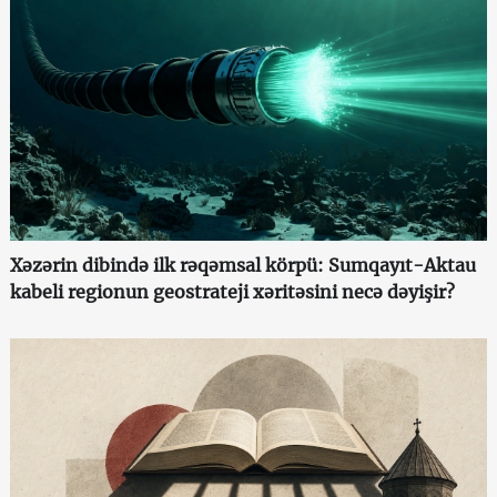
Xəzərin dibində ilk rəqəmsal körpü: Sumqayıt-Aktau
kabeli regionun geostrateji xəritəsini necə dəyişir?