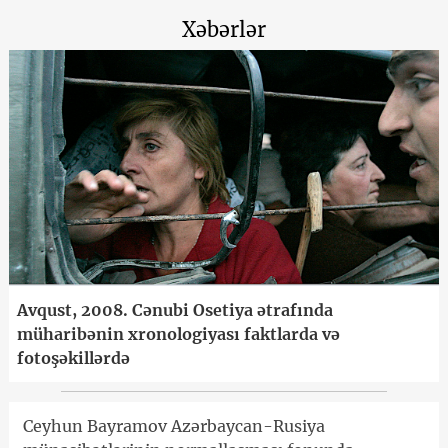
Xəbərlər
Avqust, 2008. Cənubi Osetiya ətrafında
müharibənin xronologiyası faktlarda və
fotoşəkillərdə
Ceyhun Bayramov Azərbaycan-Rusiya