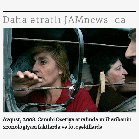
Daha ətraflı JAMnews-da
Avqust, 2008. Cənubi Osetiya ətrafında müharibənin
xronologiyası faktlarda və fotoşəkillərdə