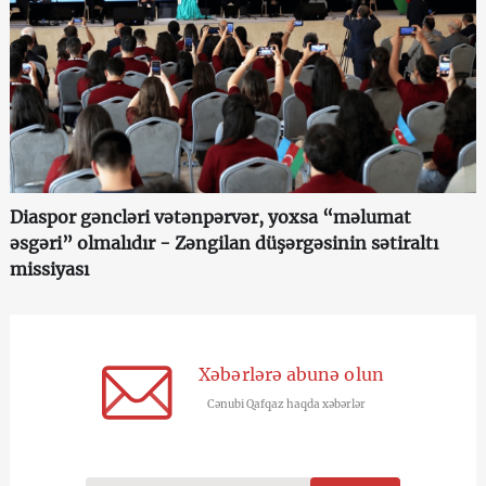
Diaspor gəncləri vətənpərvər, yoxsa “məlumat
əsgəri” olmalıdır - Zəngilan düşərgəsinin sətiraltı
missiyası
Xəbərlərə abunə olun
Cənubi Qafqaz haqda xəbərlər