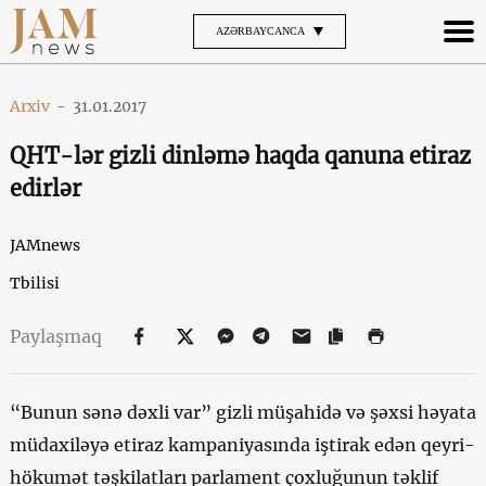
AZƏRBAYCANCA
Arxiv
-
31.01.2017
QHT-lər gizli dinləmə haqda qanuna etiraz
edirlər
JAMnews
Tbilisi
Paylaşmaq
“Bunun sənə dəxli var” gizli müşahidə və şəxsi həyata
müdaxiləyə etiraz kampaniyasında iştirak edən qeyri-
hökumət təşkilatları parlament çoxluğunun təklif