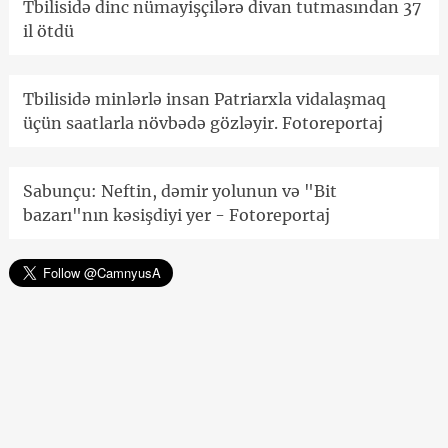
Tbilisidə dinc nümayişçilərə divan tutmasından 37
il ötdü
Tbilisidə minlərlə insan Patriarxla vidalaşmaq
üçün saatlarla növbədə gözləyir. Fotoreportaj
Sabunçu: Neftin, dəmir yolunun və "Bit
bazarı"nın kəsişdiyi yer - Fotoreportaj