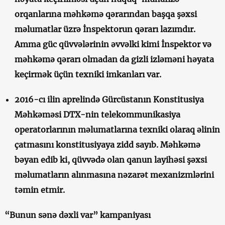
orqanlarına məhkəmə qərarından başqa şəxsi
məlumatlar üzrə İnspektorun qərarı lazımdır.
Amma güc qüvvələrinin əvvəlki kimi İnspektor və
məhkəmə qərarı olmadan da gizli izləməni həyata
keçirmək üçün texniki imkanları var.
2016-cı ilin aprelində Gürcüstanın Konstitusiya
Məhkəməsi DTX-nin telekommunikasiya
operatorlarının məlumatlarına texniki olaraq əlinin
çatmasını konstitusiyaya zidd sayıb. Məhkəmə
bəyan edib ki, qüvvədə olan qanun layihəsi şəxsi
məlumatların alınmasına nəzarət mexanizmlərini
təmin etmir.
“Bunun sənə dəxli var” kampaniyası