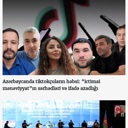
Azərbaycanda tiktokçuların həbsi: “ictimai
mənəviyyat”ın sərhədləri və ifadə azadlığı