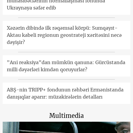
münasibətlərinin normallaşması fonunda
Ukraynaya səfər edib
Xəzərin dibində ilk rəqəmsal körpü: Sumqayıt-
Aktau kabeli regionun geostrateji xəritəsini necə
dəyişir?
"Ani reaksiya"dan mümkün qanuna: Gürcüstanda
milli dəyərləri kimdən qoruyurlar?
ABŞ-nin TRIPP+ fondunun rəhbəri Ermənistanda
danışıqlar aparır: müzakirələrin detalları
Multimedia