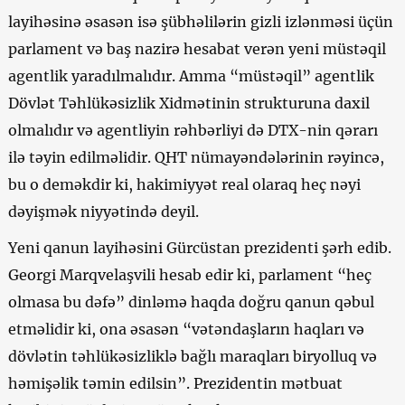
layihəsinə əsasən isə şübhəlilərin gizli izlənməsi üçün
parlament və baş nazirə hesabat verən yeni müstəqil
agentlik yaradılmalıdır. Amma “müstəqil” agentlik
Dövlət Təhlükəsizlik Xidmətinin strukturuna daxil
olmalıdır və agentliyin rəhbərliyi də DTX-nin qərarı
ilə təyin edilməlidir. QHT nümayəndələrinin rəyincə,
bu o deməkdir ki, hakimiyyət real olaraq heç nəyi
dəyişmək niyyətində deyil.
Yeni qanun layihəsini Gürcüstan prezidenti şərh edib.
Georgi Marqvelaşvili hesab edir ki, parlament “heç
olmasa bu dəfə” dinləmə haqda doğru qanun qəbul
etməlidir ki, ona əsasən “vətəndaşların haqları və
dövlətin təhlükəsizliklə bağlı maraqları biryolluq və
həmişəlik təmin edilsin”. Prezidentin mətbuat