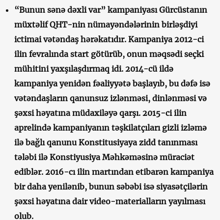
“Bunun sənə dəxli var” kampaniyası Gürcüstanın
müxtəlif QHT-nin nümayəndələrinin birləşdiyi
ictimai vətəndaş hərəkatıdır. Kampaniya 2012-ci
ilin fevralında start götürüb, onun məqsədi seçki
mühitini yaxşılaşdırmaq idi. 2014-cü ildə
kampaniya yenidən fəaliyyətə başlayıb, bu dəfə isə
vətəndaşların qanunsuz izlənməsi, dinlənməsi və
şəxsi həyatına müdaxiləyə qarşı. 2015-ci ilin
aprelində kampaniyanın təşkilatçıları gizli izləmə
ilə bağlı qanunu Konstitusiyaya zidd tanınması
tələbi ilə Konstiyusiya Məhkəməsinə müraciət
ediblər. 2016-cı ilin martından etibarən kampaniya
bir daha yenilənib, bunun səbəbi isə siyasətçilərin
şəxsi həyatına dair video-materialların yayılması
olub.