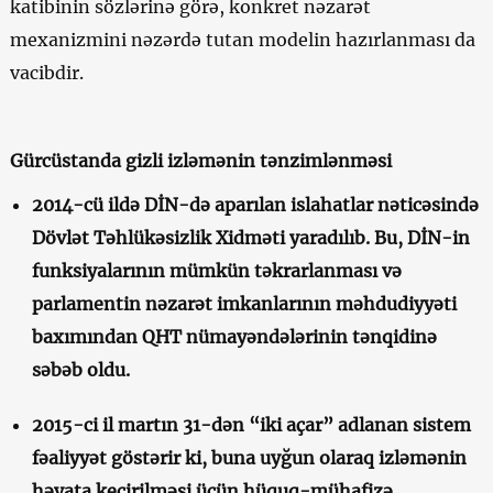
katibinin sözlərinə görə, konkret nəzarət
mexanizmini nəzərdə tutan modelin hazırlanması da
vacibdir.
Gürcüstanda gizli izləmənin tənzimlənməsi
2014-cü ildə DİN-də aparılan islahatlar nəticəsində
Dövlət Təhlükəsizlik Xidməti yaradılıb. Bu, DİN-in
funksiyalarının mümkün təkrarlanması və
parlamentin nəzarət imkanlarının məhdudiyyəti
baxımından QHT nümayəndələrinin tənqidinə
səbəb oldu.
2015-ci il martın 31-dən “iki açar” adlanan sistem
fəaliyyət göstərir ki, buna uyğun olaraq izləmənin
həyata keçirilməsi üçün hüquq-mühafizə