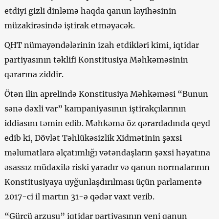
etdiyi gizli dinləmə haqda qanun layihəsinin
müzakirəsində iştirak etməyəcək.
QHT nümayəndələrinin izah etdikləri kimi, iqtidar
partiyasının təklifi Konstitusiya Məhkəməsinin
qərarına ziddir.
Ötən ilin aprelində Konstitusiya Məhkəməsi “Bunun
sənə dəxli var” kampaniyasının iştirakçılarının
iddiasını təmin edib. Məhkəmə öz qərardadında qeyd
edib ki, Dövlət Təhlükəsizlik Xidmətinin şəxsi
məlumatlara əlçatımlığı vətəndaşların şəxsi həyatına
əsassız müdaxilə riski yaradır və qanun normalarının
Konstitusiyaya uyğunlaşdırılması üçün parlamentə
2017-ci il martın 31-ə qədər vaxt verib.
“Gürcü arzusu” iqtidar partiyasının yeni qanun