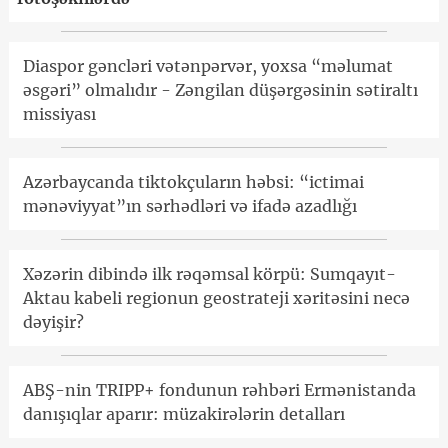
Diaspor gəncləri vətənpərvər, yoxsa “məlumat
əsgəri” olmalıdır - Zəngilan düşərgəsinin sətiraltı
missiyası
Azərbaycanda tiktokçuların həbsi: “ictimai
mənəviyyat”ın sərhədləri və ifadə azadlığı
Xəzərin dibində ilk rəqəmsal körpü: Sumqayıt-
Aktau kabeli regionun geostrateji xəritəsini necə
dəyişir?
ABŞ-nin TRIPP+ fondunun rəhbəri Ermənistanda
danışıqlar aparır: müzakirələrin detalları