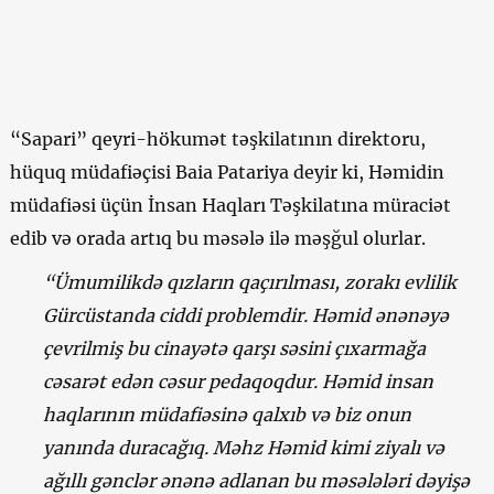
“Sapari” qeyri-hökumət təşkilatının direktoru,
hüquq müdafiəçisi Baia Patariya deyir ki, Həmidin
müdafiəsi üçün İnsan Haqları Təşkilatına müraciət
edib və orada artıq bu məsələ ilə məşğul olurlar.
“Ümumilikdə qızların qaçırılması, zorakı evlilik
Gürcüstanda ciddi problemdir. Həmid ənənəyə
çevrilmiş bu cinayətə qarşı səsini çıxarmağa
cəsarət edən cəsur pedaqoqdur. Həmid insan
haqlarının müdafiəsinə qalxıb və biz onun
yanında duracağıq. Məhz Həmid kimi ziyalı və
ağıllı gənclər ənənə adlanan bu məsələləri dəyişə