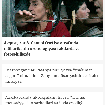
Avqust, 2008. Cənubi Osetiya ətrafında
müharibənin xronologiyası faktlarda və
fotoşəkillərdə
Diaspor gəncləri vətənpərvər, yoxsa “məlumat
əsgəri” olmalıdır - Zəngilan düşərgəsinin sətiraltı
missiyası
Azərbaycanda tiktokçuların həbsi: “ictimai
mənəviyyat”ın sərhədləri və ifadə azadlığı