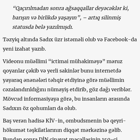
“Qaçırılmadan sonra ağsaqqallar deyəcəklər ki,
barışın və birlikdə yaşayın”, – artıq silinmiş
statusda belə yazılmışdı.
Təzyiq altında Sadıx üzr istəməli olub və Facebook-da
yeni izahat yazıb.
Videonu müəllimi “ictimai mühakiməyə” məruz
qoyanlar çəkib və yerli sakinlər bunu internetdə
yayaraq ənənələri təhqir etdiyinə görə müəllimin
cəzalandırıldığını nümayiş etdirib, göz dağı veriblər.
Mövcud informasiyaya görə, bu insanların arasında
Sadıxın öz qohumları da olub.
Baş verən hadisə KİV-in, ombudsmenin bə qeyri-
hökumət təşkilatlarının diqqət mərkəzinə gəlib.
Bundan sonra DİN cinayət məcəlləsinin 150-ci