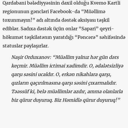
Qardabani bələdiyyəsinin daxil olduğu Kvemo Kartli
regionunun gəncləri Facebook-da “Müəllimə
toxunmayın!” adı altında dəstək aksiyası təşkil
ediblər. Sadıxa dəstək üçün onlar “Sapari” qeyri-
hökumət təşkilatənın yaratdığı “Pəncərə” səhifəsində
statuslar paylaşırlar.
Naşir Orduxanov: “Müəllim yalnız hər gün dərs
keçmir. Müəllim ictimai xadimdir. O, ədalətsizliyə
qarşı səsini ucaldır. O, erkən nikahlara qarşı,
qızların qaçırılmasına qarşı səsini çıxarmalıdır.
Təəssüf ki, belə müəllimlər azdır, amma olanlarla
biz qürur duyuruq. Biz Həmidlə qürur duyuruq!”