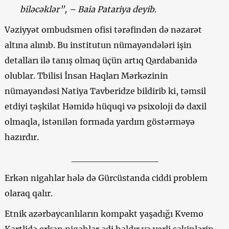
biləcəklər”, – Baia Patariya deyib.
Vəziyyət ombudsmen ofisi tərəfindən də nəzarət
altına alınıb. Bu institutun nümayəndələri işin
detalları ilə tanış olmaq üçün artıq Qardabanidə
olublar. Tbilisi İnsan Haqları Mərkəzinin
nümayəndəsi Natiya Tavberidze bildirib ki, təmsil
etdiyi təşkilat Həmidə hüquqi və psixoloji də daxil
olmaqla, istənilən formada yardım göstərməyə
hazırdır.
_____________
Erkən nigahlar hələ də Gürcüstanda ciddi problem
olaraq qalır.
Etnik azərbaycanlıların kompakt yaşadığı Kvemo