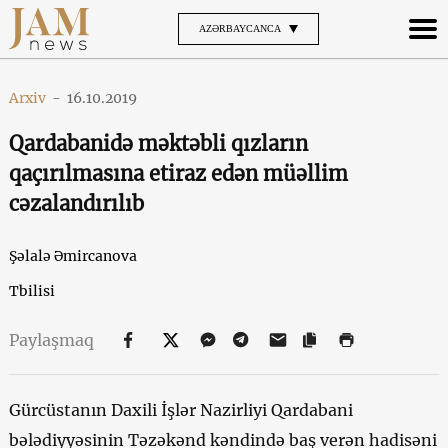
AZƏRBAYCANCA
Arxiv
-
16.10.2019
Qardabanidə məktəbli qızların
qaçırılmasına etiraz edən müəllim
cəzalandırılıb
Şəlalə Əmircanova
Tbilisi
Paylaşmaq
Gürcüstanın Daxili İşlər Nazirliyi Qardabani
bələdiyyəsinin Təzəkənd kəndində baş verən hadisəni