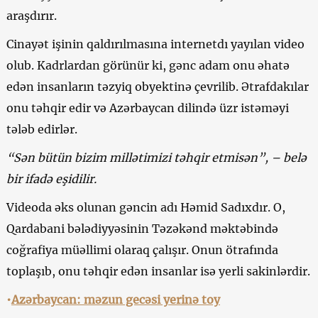
araşdırır.
Cinayət işinin qaldırılmasına internetdı yayılan video
olub. Kadrlardan görünür ki, gənc adam onu əhatə
edən insanların təzyiq obyektinə çevrilib. Ətrafdakılar
onu təhqir edir və Azərbaycan dilində üzr istəməyi
tələb edirlər.
“Sən bütün bizim millətimizi təhqir etmisən”, – belə
bir ifadə eşidilir.
Videoda əks olunan gəncin adı Həmid Sadıxdır. O,
Qardabani bələdiyyəsinin Təzəkənd məktəbində
coğrafiya müəllimi olaraq çalışır. Onun ötrafında
toplaşıb, onu təhqir edən insanlar isə yerli sakinlərdir.
•
Azərbaycan: məzun gecəsi yerinə toy