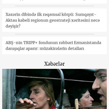
Xəzərin dibində ilk rəqəmsal körpü: Sumqayıt-
Aktau kabeli regionun geostrateji xəritəsini necə
dəyişir?
ABŞ-nin TRIPP+ fondunun rəhbəri Ermənistanda
danışıqlar aparır: müzakirələrin detalları
Xəbərlər