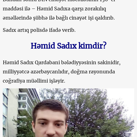
maddəsi ilə – Həmid Sadıxa qarşı zorakılıq
əməllərində şübhə ilə bağlı cinayət işi qaldırıb.
Sadıx artıq polisdə ifadə verib.
Həmid Sadıx kimdir?
Həmid Sadıx Qardabani bələdiyyəsinin sakinidir,
milliyyətcə azərbaycanlıdır, doğma rayonunda
coğrafiya müəllimi işləyir.