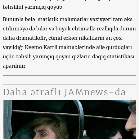
təhsilini yarımçıq qoyub.
Bununla belə, statistik məlumatlar vəziyyəti tam əks
etdirməyə də bilər və böyük ehtimalla reallıqda durum
daha dramatikdir, çünki erkən nikahların ən çox
yayıldığı Kvemo Kartli məktəblərində ailə qurduqları
üçün təhsili yarımçıq qoyan qızların dəqiq statistikası
aparılmır.
Daha ətraflı JAMnews-da