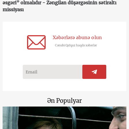
əsgəri” olmalıdır - Zəngilan düşərgəsinin sətiraltı
missiyası
Xəbərlərə abunə olun
Cənubi Qafqaz haqda xəbərlər
Ən Populyar