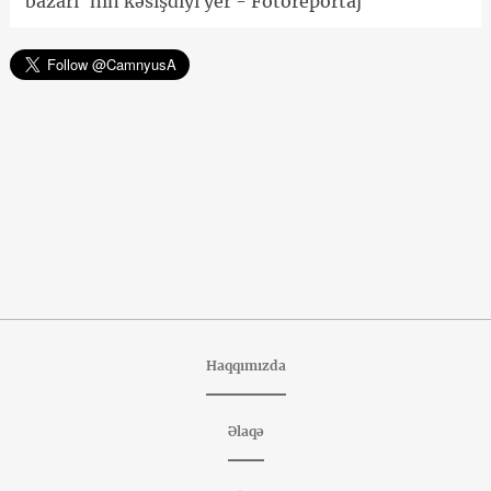
bazarı"nın kəsişdiyi yer - Fotoreportaj
Haqqımızda
Əlaqə