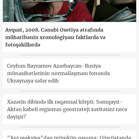
Avqust, 2008. Cənubi Osetiya ətrafında
müharibənin xronologiyası faktlarda və
fotoşəkillərdə
Ceyhun Bayramov Azərbaycan-Rusiya
münasibətlərinin normallaşması fonunda
Ukraynaya səfər edib
Xəzərin dibində ilk rəqəmsal körpü: Sumqayıt-
Aktau kabeli regionun geostrateji xəritəsini necə
dəyişir?
"Ani reaksiya"dan mümkün qanuna: Gürcüstanda