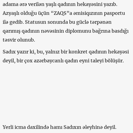
adama ərə verilən yaşlı qadının hekayəsini yazıb.
Azyaşlı olduğu üçün “ZAQS”a əmisiqızının pasportu
ilə gedib. Statusun sonunda bu güclə tərpənən
qarımış qadının nəvəsinin diplomunu bağrına basdığı
təsvir olunub.
Sadıx yazır ki, bu, yalnız bir konkret qadının hekayəsi
deyil, bir çox azərbaycanlı qadın eyni taleyi bölüşür.
Yerli icma daxilində hamı Sadıxın əleyhinə deyil.