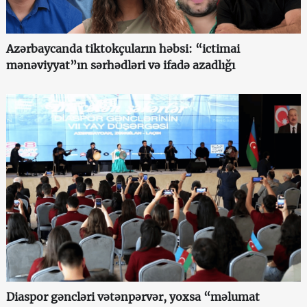
Azərbaycanda tiktokçuların həbsi: “ictimai
mənəviyyat”ın sərhədləri və ifadə azadlığı
Diaspor gəncləri vətənpərvər, yoxsa “məlumat