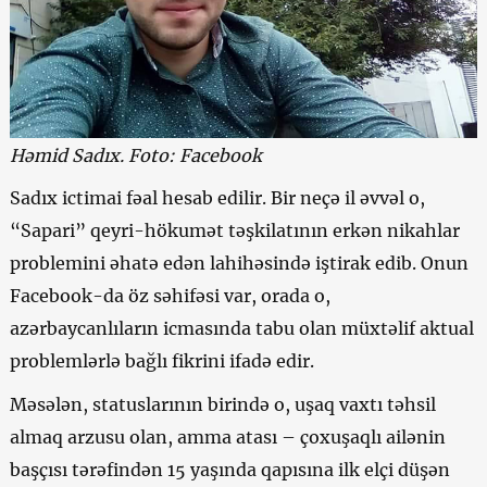
Həmid Sadıx. Foto: Facebook
Sadıx ictimai fəal hesab edilir. Bir neçə il əvvəl o,
“Sapari” qeyri-hökumət təşkilatının erkən nikahlar
problemini əhatə edən lahihəsində iştirak edib. Onun
Facebook-da öz səhifəsi var, orada o,
azərbaycanlıların icmasında tabu olan müxtəlif aktual
problemlərlə bağlı fikrini ifadə edir.
Məsələn, statuslarının birində o, uşaq vaxtı təhsil
almaq arzusu olan, amma atası – çoxuşaqlı ailənin
başçısı tərəfindən 15 yaşında qapısına ilk elçi düşən