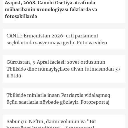
Avqust, 2008. Cənubi Osetiya ətrafında
müharibənin xronologiyası faktlarda və
fotoşəkillərdə
CANLI: Ermənistan 2026-cı il parlament
seçkilərində səsverməyə gedir. Foto və video
Gürcüstan, 9 Aprel faciəsi: sovet ordusunun
Tbilisidə dinc nümayişçilərə divan tutmasından 37
il ötdü
Tbilisidə minlərlə insan Patriarxla vidalaşmaq
üçün saatlarla növbədə gözləyir. Fotoreportaj
Sabunçu: Neftin, dəmir yolunun və "Bit