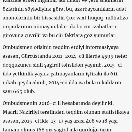
Kartlidə erkən nigahlar adi haldır və yerli sakinlərin
özlərinin söylədiyinə görə, bu, azərbaycanlıların adət-
ənənələrinin bir hissəsidir. Çox vaxt hüquq-mühafizə
orqanlarının nümayəndələri də bu cür izahatların
girovuna çüvrilir və bu cür faktlara göz yumurlar.
Ombudsmen ofisinin təqdim etdiyi informasiyaya
əsasən, Gürcüstanda 2011-2014-cü illərdə 4599 nəfər
doqquzuncu sinif şagirdi təhsildən yayınıb. 2015-ci
ildə yetkinlik yaşına çatmayanların iştirakı ilə 611
nikah qeydə alınıb, 2014-cü ildə isə belə nikahların
sayı 665 olub.
Ombudsmenin 2016-cı il hesabatında deyilir ki,
Maarif Nazirliyi tərəfindən təqdim olunan statistikaya
əsəsən, 2015-ci ildə 13-17 yaş arası 408 və 18 yaşı
tamam olmuş 168 qız şagird ailə qurduğu üçün