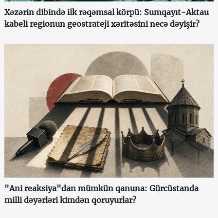
Xəzərin dibində ilk rəqəmsal körpü: Sumqayıt-Aktau
kabeli regionun geostrateji xəritəsini necə dəyişir?
"Ani reaksiya"dan mümkün qanuna: Gürcüstanda
milli dəyərləri kimdən qoruyurlar?