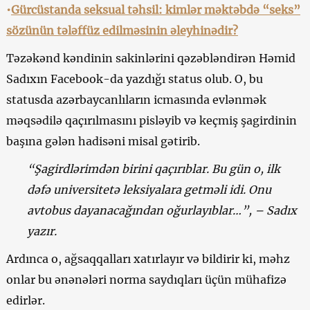
•
Gürcüstanda seksual təhsil: kimlər məktəbdə “seks”
sözünün tələffüz edilməsinin əleyhinədir?
Təzəkənd kəndinin sakinlərini qəzəbləndirən Həmid
Sadıxın Facebook-da yazdığı status olub. O, bu
statusda azərbaycanlıların icmasında evlənmək
məqsədilə qaçırılmasını pisləyib və keçmiş şagirdinin
başına gələn hadisəni misal gətirib.
“Şagirdlərimdən birini qaçırıblar. Bu gün o, ilk
dəfə universitetə leksiyalara getməli idi. Onu
avtobus dayanacağından oğurlayıblar…”, – Sadıx
yazır.
Ardınca o, ağsaqqalları xatırlayır və bildirir ki, məhz
onlar bu ənənələri norma saydıqları üçün mühafizə
edirlər.