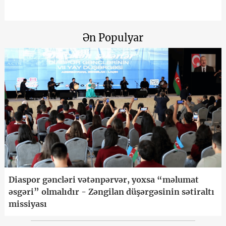
Ən Populyar
Diaspor gəncləri vətənpərvər, yoxsa “məlumat
əsgəri” olmalıdır - Zəngilan düşərgəsinin sətiraltı
missiyası