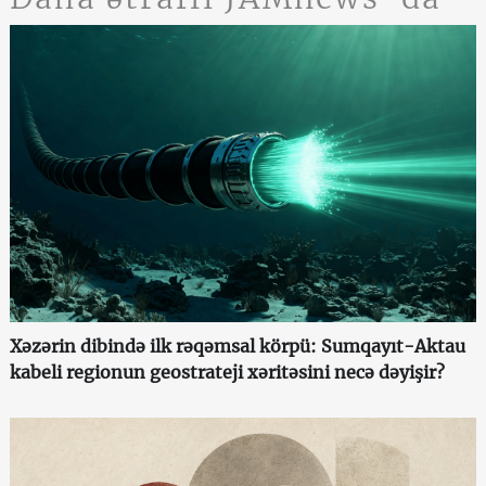
Xəzərin dibində ilk rəqəmsal körpü: Sumqayıt-Aktau
kabeli regionun geostrateji xəritəsini necə dəyişir?