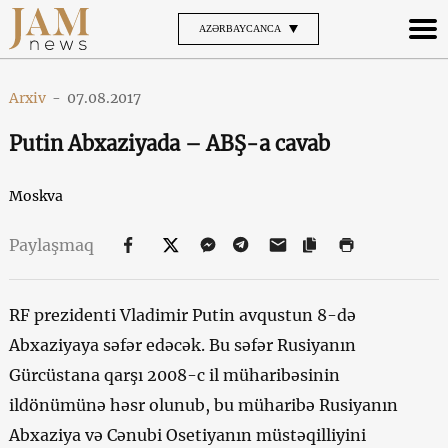
AZƏRBAYCANCA
Arxiv
-
07.08.2017
Putin Abxaziyada – ABŞ-a cavab
Moskva
Paylaşmaq
RF prezidenti Vladimir Putin avqustun 8-də
Abxaziyaya səfər edəcək. Bu səfər Rusiyanın
Gürcüstana qarşı 2008-c il müharibəsinin
ildönümünə həsr olunub, bu müharibə Rusiyanın
Abxaziya və Cənubi Osetiyanın müstəqilliyini