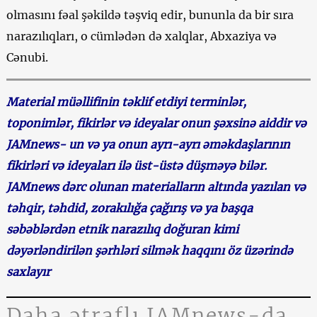
olmasını fəal şəkildə təşviq edir, bununla da bir sıra
narazılıqları, o cümlədən də xalqlar, Abxaziya və
Cənubi.
Material müəllifinin təklif etdiyi terminlər,
toponimlər, fikirlər və ideyalar onun şəxsinə aiddir və
JAMnews- un və ya onun ayrı-ayrı əməkdaşlarının
fikirləri və ideyaları ilə üst-üstə düşməyə bilər.
JAMnews dərc olunan materialların altında yazılan və
təhqir, təhdid, zorakılığa çağırış və ya başqa
səbəblərdən etnik narazılıq doğuran kimi
dəyərləndirilən şərhləri silmək haqqını öz üzərində
saxlayır
Daha ətraflı JAMnews-da