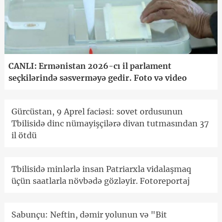
CANLI: Ermənistan 2026-cı il parlament
seçkilərində səsverməyə gedir. Foto və video
Gürcüstan, 9 Aprel faciəsi: sovet ordusunun
Tbilisidə dinc nümayişçilərə divan tutmasından 37
il ötdü
Tbilisidə minlərlə insan Patriarxla vidalaşmaq
üçün saatlarla növbədə gözləyir. Fotoreportaj
Sabunçu: Neftin, dəmir yolunun və "Bit