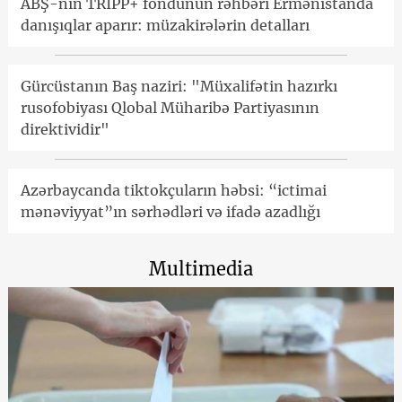
ABŞ-nin TRIPP+ fondunun rəhbəri Ermənistanda
danışıqlar aparır: müzakirələrin detalları
Gürcüstanın Baş naziri: "Müxalifətin hazırkı
rusofobiyası Qlobal Müharibə Partiyasının
direktividir"
Azərbaycanda tiktokçuların həbsi: “ictimai
mənəviyyat”ın sərhədləri və ifadə azadlığı
Multimedia