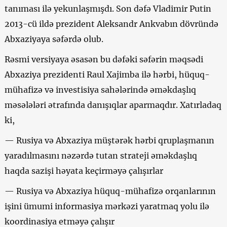
tanıması ilə yekunlaşmışdı. Son dəfə Vladimir Putin
2013-cü ildə prezident Aleksandr Ankvabın dövründə
Abxaziyaya səfərdə olub.
Rəsmi versiyaya əsasən bu dəfəki səfərin məqsədi
Abxaziya prezidenti Raul Xajimba ilə hərbi, hüquq-
mühafizə və investisiya sahələrində əməkdaşlıq
məsələləri ətrafında danışıqlar aparmaqdır. Xatırladaq
ki,
— Rusiya və Abxaziya müştərək hərbi qruplaşmanın
yaradılmasını nəzərdə tutan strateji əməkdaşlıq
haqda sazişi həyata keçirməyə çalışırlar
— Rusiya və Abxaziya hüquq-mühafizə orqanlarının
işini ümumi informasiya mərkəzi yaratmaq yolu ilə
koordinasiya etməyə çalışır