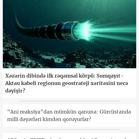
Xəzərin dibində ilk rəqəmsal körpü: Sumqayıt-
Aktau kabeli regionun geostrateji xəritəsini necə
dəyişir?
"Ani reaksiya"dan mümkün qanuna: Gürcüstanda
milli dəyərləri kimdən qoruyurlar?