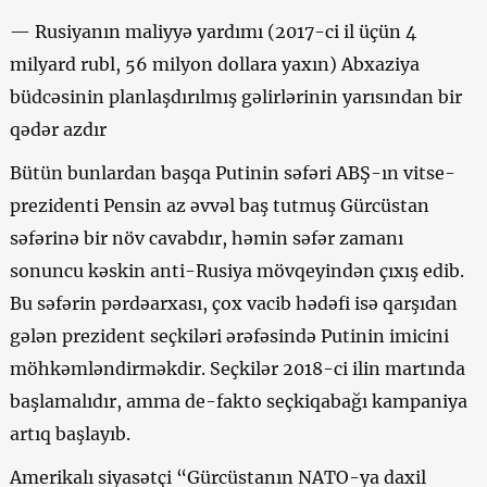
— Rusiyanın maliyyə yardımı (2017-ci il üçün 4
milyard rubl, 56 milyon dollara yaxın) Abxaziya
büdcəsinin planlaşdırılmış gəlirlərinin yarısından bir
qədər azdır
Bütün bunlardan başqa Putinin səfəri ABŞ-ın vitse-
prezidenti Pensin az əvvəl baş tutmuş Gürcüstan
səfərinə bir növ cavabdır, həmin səfər zamanı
sonuncu kəskin anti-Rusiya mövqeyindən çıxış edib.
Bu səfərin pərdəarxası, çox vacib hədəfi isə qarşıdan
gələn prezident seçkiləri ərəfəsində Putinin imicini
möhkəmləndirməkdir. Seçkilər 2018-ci ilin martında
başlamalıdır, amma de-fakto seçkiqabağı kampaniya
artıq başlayıb.
Amerikalı siyasətçi “Gürcüstanın NATO-ya daxil