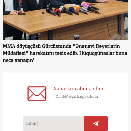
MMA döyüşçüsü Gürcüstanda "Ənənəvi Dəyərlərin
Müdafiəsi" hərəkatını təsis edib. Hüquqşünaslar buna
necə yanaşır?
Xəbərlərə abunə olun
Cənubi Qafqaz haqda xəbərlər