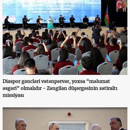
Diaspor gəncləri vətənpərvər, yoxsa “məlumat
əsgəri” olmalıdır - Zəngilan düşərgəsinin sətiraltı
missiyası