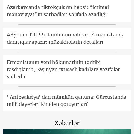
Azərbaycanda tiktokçuların həbsi: “ictimai
mənəviyyat”ın sərhədləri və ifadə azadlığı
ABŞ-nin TRIPP+ fondunun rəhbəri Ermənistanda
danışıqlar aparır: müzakirələrin detalları
Ermənistanın yeni hökumətinin tərkibi
təsdiqlənib, Paşinyan ixtisaslı kadrlara vəzifələr
vəd edir
"Ani reaksiya"dan mümkün qanuna: Gürcüstanda
milli dəyərləri kimdən qoruyurlar?
Xəbərlər