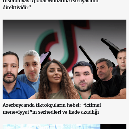
rusofobiyası Qlobal Müharibə Partiyasının
direktividir"
Azərbaycanda tiktokçuların həbsi: “ictimai
mənəviyyat”ın sərhədləri və ifadə azadlığı