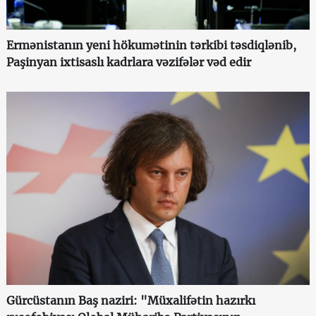
Ermənistanın yeni hökumətinin tərkibi təsdiqlənib,
Paşinyan ixtisaslı kadrlara vəzifələr vəd edir
Gürcüstanın Baş naziri: "Müxalifətin hazırkı