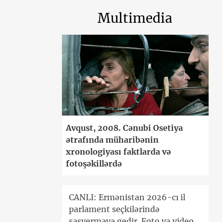
Multimedia
Avqust, 2008. Cənubi Osetiya
ətrafında müharibənin
xronologiyası faktlarda və
fotoşəkillərdə
CANLI: Ermənistan 2026-cı il
parlament seçkilərində
səsverməyə gedir. Foto və video