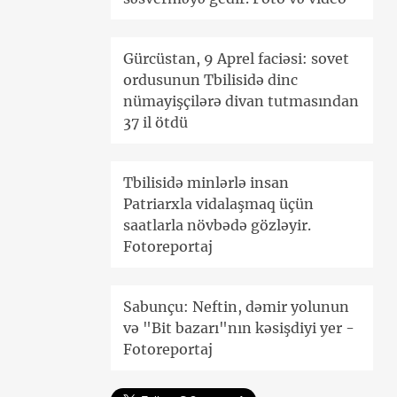
Gürcüstan, 9 Aprel faciəsi: sovet
ordusunun Tbilisidə dinc
nümayişçilərə divan tutmasından
37 il ötdü
Tbilisidə minlərlə insan
Patriarxla vidalaşmaq üçün
saatlarla növbədə gözləyir.
Fotoreportaj
Sabunçu: Neftin, dəmir yolunun
və "Bit bazarı"nın kəsişdiyi yer -
Fotoreportaj