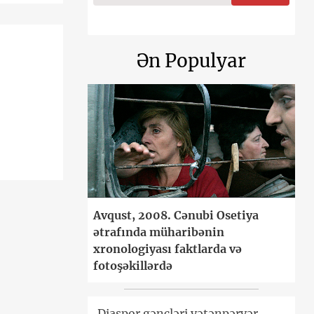
Ən Populyar
Avqust, 2008. Cənubi Osetiya
ətrafında müharibənin
xronologiyası faktlarda və
fotoşəkillərdə
Diaspor gəncləri vətənpərvər,