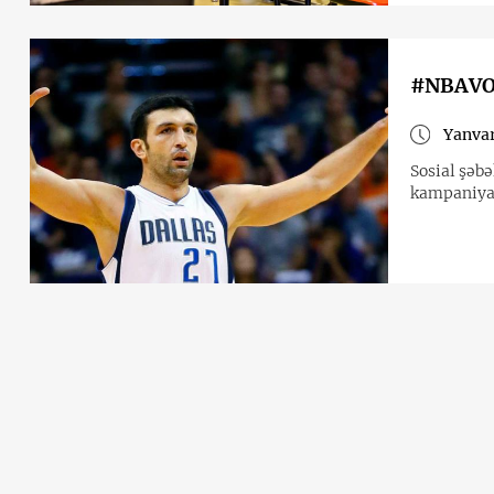
#NBAVOT
Yanvar
Sosial şəbə
kampaniyas