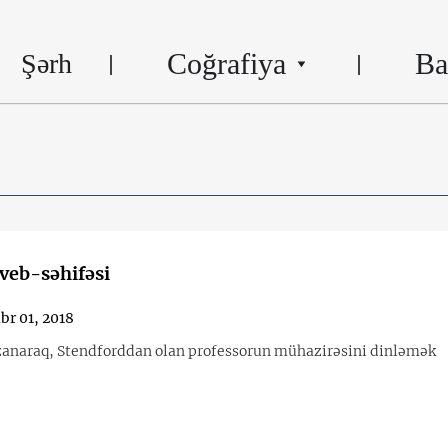
Coğrafiya
Ba
Şərh
 veb-səhifəsi
br 01, 2018
anaraq, Stendforddan olan professorun mühazirəsini dinləmək