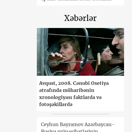
Xəbərlər
Avqust, 2008. Cənubi Osetiya
ətrafında müharibənin
xronologiyası faktlarda və
fotoşəkillərdə
Ceyhun Bayramov Azərbaycan-
Rusiya münasibətlərinin