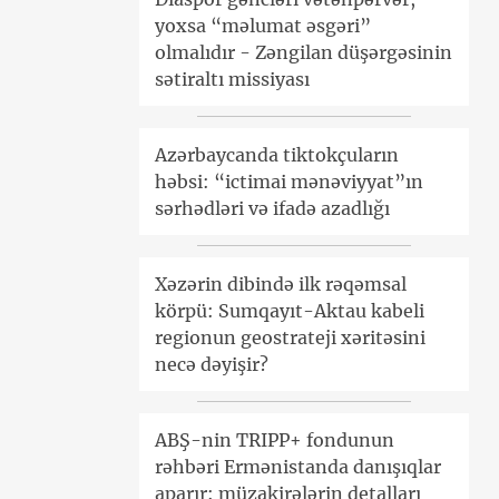
yoxsa “məlumat əsgəri”
olmalıdır - Zəngilan düşərgəsinin
sətiraltı missiyası
Azərbaycanda tiktokçuların
həbsi: “ictimai mənəviyyat”ın
sərhədləri və ifadə azadlığı
Xəzərin dibində ilk rəqəmsal
körpü: Sumqayıt-Aktau kabeli
regionun geostrateji xəritəsini
necə dəyişir?
ABŞ-nin TRIPP+ fondunun
rəhbəri Ermənistanda danışıqlar
aparır: müzakirələrin detalları