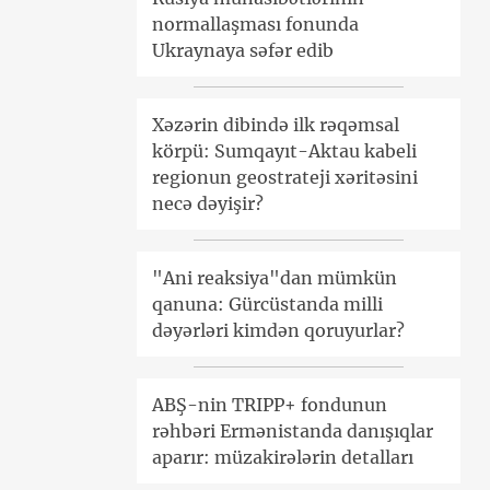
normallaşması fonunda
Ukraynaya səfər edib
Xəzərin dibində ilk rəqəmsal
körpü: Sumqayıt-Aktau kabeli
regionun geostrateji xəritəsini
necə dəyişir?
"Ani reaksiya"dan mümkün
qanuna: Gürcüstanda milli
dəyərləri kimdən qoruyurlar?
ABŞ-nin TRIPP+ fondunun
rəhbəri Ermənistanda danışıqlar
aparır: müzakirələrin detalları