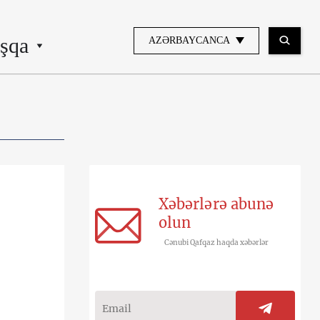
şqa
AZƏRBAYCANCA
Xəbərlərə abunə
olun
Cənubi Qafqaz haqda xəbərlər