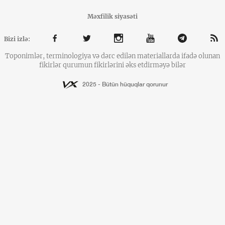
Məxfilik siyasəti
Bizi izlə:
Toponimlər, terminologiya və dərc edilən materiallarda ifadə olunan
fikirlər qurumun fikirlərini əks etdirməyə bilər
2025 - Bütün hüquqlar qorunur