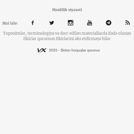
Məxfilik siyasəti
Bizi izlə:
Toponimlər, terminologiya və dərc edilən materiallarda ifadə olunan
fikirlər qurumun fikirlərini əks etdirməyə bilər
2025 - Bütün hüquqlar qorunur