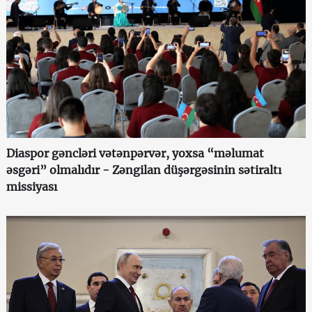
Diaspor gəncləri vətənpərvər, yoxsa “məlumat
əsgəri” olmalıdır - Zəngilan düşərgəsinin sətiraltı
missiyası