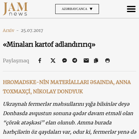
AZƏRBAYCANCA
Arxiv
-
25.07.2017
«Minaları kartof adlandırırıq»
Paylaşmaq
HROMADSKE-NİN MATERİALLARI ƏSAINDA, ANNA
TOXMAXÇİ, NİKOLAY DONDYUK
Ukraynalı fermerlər məhsullarını yığa bilsinlər deyə
Donbasda avqustun sonuna qədər davam etməli olan
“çörək atəşkəsi” elan olunub. Amma burada
hərbçilərin öz qaydaları var, odur ki, fermerlər yenə də