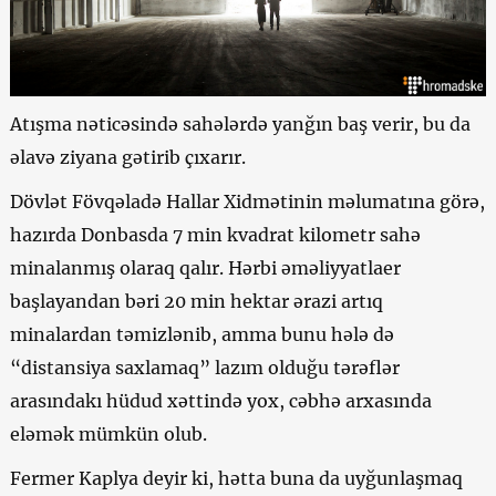
Atışma nəticəsində sahələrdə yanğın baş verir, bu da
əlavə ziyana gətirib çıxarır.
Dövlət Fövqəladə Hallar Xidmətinin məlumatına görə,
hazırda Donbasda 7 min kvadrat kilometr sahə
minalanmış olaraq qalır. Hərbi əməliyyatlaer
başlayandan bəri 20 min hektar ərazi artıq
minalardan təmizlənib, amma bunu hələ də
“distansiya saxlamaq” lazım olduğu tərəflər
arasındakı hüdud xəttində yox, cəbhə arxasında
eləmək mümkün olub.
Fermer Kaplya deyir ki, hətta buna da uyğunlaşmaq