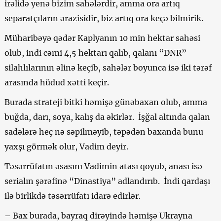
irəlidə yenə bizim sahələrdir, amma ora artıq
separatçıların ərazisidir, biz artıq ora keçə bilmirik.
Müharibəyə qədər Kaplyanın 10 min hektar sahəsi
olub, indi cəmi 4,5 hektarı qalıb, qalanı “DNR”
silahlılarının əlinə keçib, sahələr boyunca isə iki tərəf
arasında hüdud xətti keçir.
Burada strateji bitki həmişə günəbaxan olub, amma
buğda, darı, soya, kalış da əkirlər. İşğal altında qalan
sadələrə heç nə səpilməyib, təpədən baxanda bunu
yaxşı görmək olur, Vadim deyir.
Təsərrüfatın əsasını Vadimin atası qoyub, anası isə
serialın şərəfinə “Dinastiya” adlandırıb. İndi qardaşı
ilə birlikdə təsərrüfatı idarə edirlər.
–
Bax burada, bayraq dirəyində həmişə Ukrayna