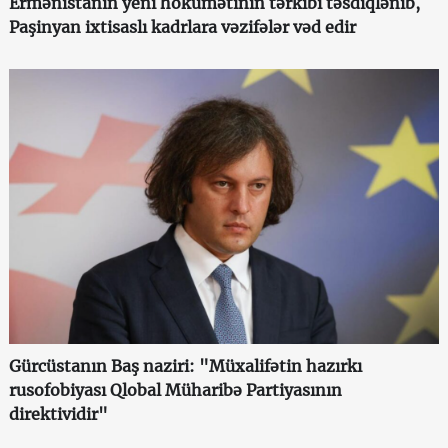
Ermənistanın yeni hökumətinin tərkibi təsdiqlənib,
Paşinyan ixtisaslı kadrlara vəzifələr vəd edir
Gürcüstanın Baş naziri: "Müxalifətin hazırkı
rusofobiyası Qlobal Müharibə Partiyasının
direktividir"