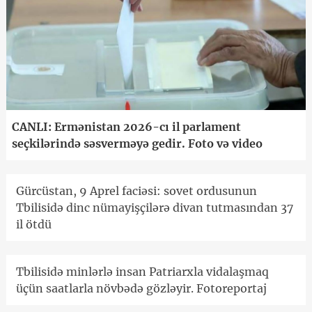
CANLI: Ermənistan 2026-cı il parlament
seçkilərində səsverməyə gedir. Foto və video
Gürcüstan, 9 Aprel faciəsi: sovet ordusunun
Tbilisidə dinc nümayişçilərə divan tutmasından 37
il ötdü
Tbilisidə minlərlə insan Patriarxla vidalaşmaq
üçün saatlarla növbədə gözləyir. Fotoreportaj