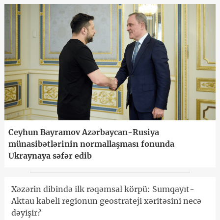
Ceyhun Bayramov Azərbaycan-Rusiya
münasibətlərinin normallaşması fonunda
Ukraynaya səfər edib
Xəzərin dibində ilk rəqəmsal körpü: Sumqayıt-
Aktau kabeli regionun geostrateji xəritəsini necə
dəyişir?