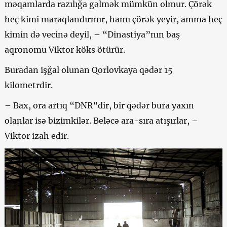
məqamlarda razılığa gəlmək mümkün olmur. Çörək
heç kimi maraqlandırmır, hamı çörək yeyir, amma heç
kimin də vecinə deyil, – “Dinastiya”nın baş
aqronomu Viktor köks ötürür.
Buradan işğal olunan Qorlovkaya qədər 15
kilometrdir.
–
Bax, ora artıq “DNR”dir, bir qədər bura yaxın
olanlar isə bizimkilər. Beləcə ara-sıra atışırlar, –
Viktor izah edir.