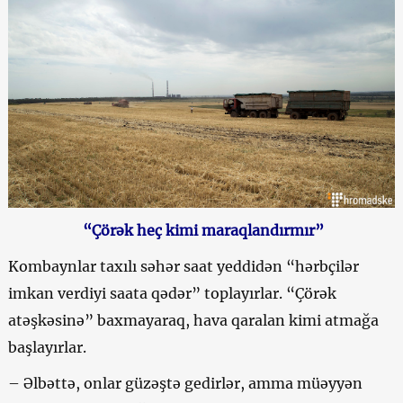
“Çörək heç kimi maraqlandırmır”
Kombaynlar taxılı səhər saat yeddidən “hərbçilər
imkan verdiyi saata qədər” toplayırlar. “Çörək
atəşkəsinə” baxmayaraq, hava qaralan kimi atmağa
başlayırlar.
–
Əlbəttə, onlar güzəştə gedirlər, amma müəyyən