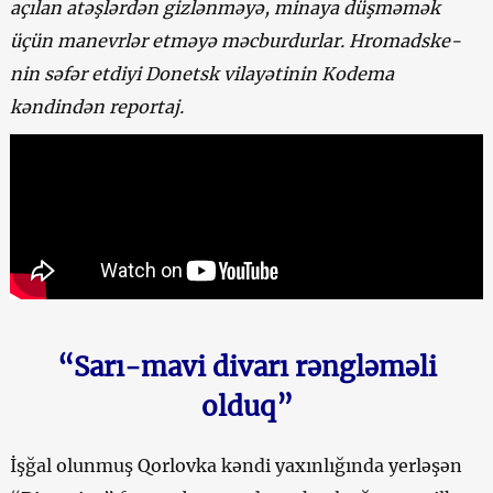
açılan atəşlərdən gizlənməyə, minaya düşməmək
üçün manevrlər etməyə məcburdurlar. Hromadske-
nin səfər etdiyi Donetsk vilayətinin Kodema
kəndindən reportaj.
“Sarı-mavi divarı rəngləməli
olduq”
İşğal olunmuş Qorlovka kəndi yaxınlığında yerləşən