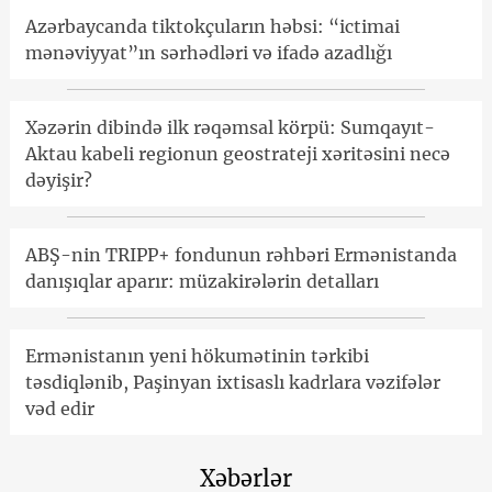
Azərbaycanda tiktokçuların həbsi: “ictimai
mənəviyyat”ın sərhədləri və ifadə azadlığı
Xəzərin dibində ilk rəqəmsal körpü: Sumqayıt-
Aktau kabeli regionun geostrateji xəritəsini necə
dəyişir?
ABŞ-nin TRIPP+ fondunun rəhbəri Ermənistanda
danışıqlar aparır: müzakirələrin detalları
Ermənistanın yeni hökumətinin tərkibi
təsdiqlənib, Paşinyan ixtisaslı kadrlara vəzifələr
vəd edir
Xəbərlər