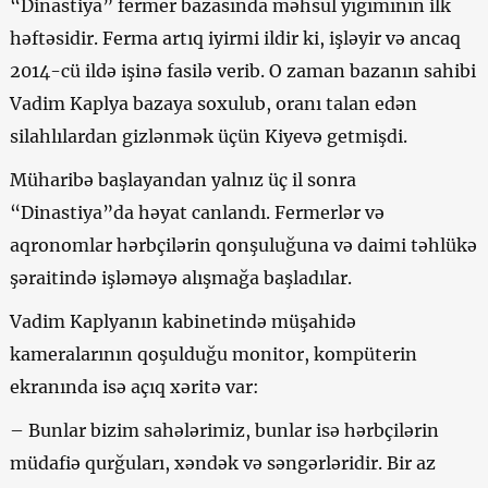
“Dinastiya” fermer bazasında məhsul yığımının ilk
həftəsidir. Ferma artıq iyirmi ildir ki, işləyir və ancaq
2014-cü ildə işinə fasilə verib. O zaman bazanın sahibi
Vadim Kaplya bazaya soxulub, oranı talan edən
silahlılardan gizlənmək üçün Kiyevə getmişdi.
Müharibə başlayandan yalnız üç il sonra
“Dinastiya”da həyat canlandı. Fermerlər və
aqronomlar hərbçilərin qonşuluğuna və daimi təhlükə
şəraitində işləməyə alışmağa başladılar.
Vadim Kaplyanın kabinetində müşahidə
kameralarının qoşulduğu monitor, kompüterin
ekranında isə açıq xəritə var:
–
Bunlar bizim sahələrimiz, bunlar isə hərbçilərin
müdafiə qurğuları, xəndək və səngərləridir. Bir az