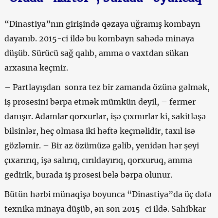
“Dinastiya”nın girişində qəzaya uğramış kombayn
dayanıb. 2015-ci ildə bu kombayn sahədə minaya
düşüb. Sürücü sağ qalıb, amma o vaxtdan sükan
arxasına keçmir.
–
Partlayışdan sonra tez bir zamanda özünə gəlmək,
iş prosesini bərpa etmək mümkün deyil, – fermer
danışır. Adamlar qorxurlar, işə çıxmırlar ki, sakitləşə
bilsinlər, heç olmasa iki həftə keçməlidir, taxıl isə
gözləmir. – Bir az özümüzə gəlib, yenidən hər şeyi
çıxarırıq, işə salırıq, cırıldayırıq, qorxuruq, amma
gedirik, burada iş prosesi belə bərpa olunur.
Bütün hərbi münaqişə boyunca “Dinastiya”da üç dəfə
texnika minaya düşüb, ən son 2015-ci ildə. Sahibkar