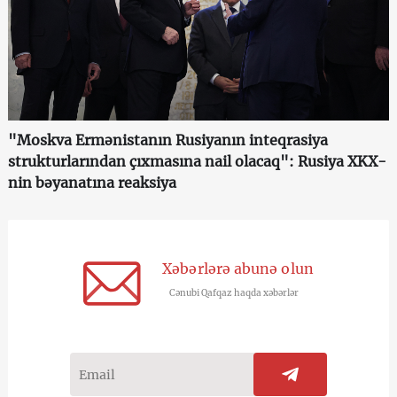
"Moskva Ermənistanın Rusiyanın inteqrasiya
strukturlarından çıxmasına nail olacaq": Rusiya XKX-
nin bəyanatına reaksiya
Xəbərlərə abunə olun
Cənubi Qafqaz haqda xəbərlər