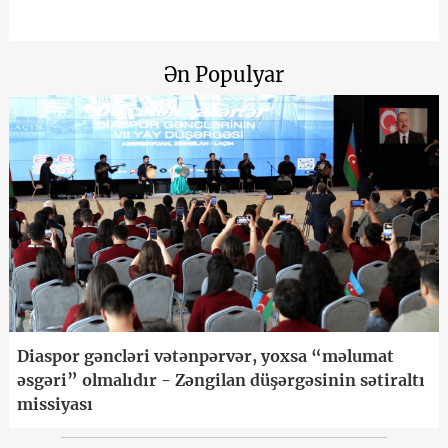
Ən Populyar
Diaspor gəncləri vətənpərvər, yoxsa “məlumat
əsgəri” olmalıdır - Zəngilan düşərgəsinin sətiraltı
missiyası