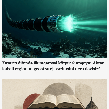
Xəzərin dibində ilk rəqəmsal körpü: Sumqayıt-Aktau
kabeli regionun geostrateji xəritəsini necə dəyişir?