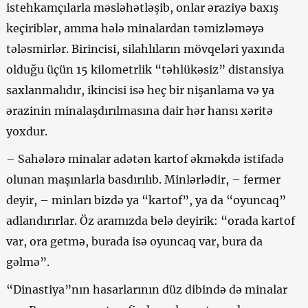
istehkamçılarla məsləhətləşib, onlar əraziyə baxış
keçiriblər, amma hələ minalardan təmizləməyə
tələsmirlər. Birincisi, silahlıların mövqeləri yaxında
olduğu üçün 15 kilometrlik “təhlükəsiz” distansiya
saxlanmalıdır, ikincisi isə heç bir nişanlama və ya
ərazinin minalaşdırılmasına dair hər hansı xəritə
yoxdur.
–
Sahələrə minalar adətən kartof əkməkdə istifadə
olunan maşınlarla basdırılıb. Minlərlədir, – fermer
deyir, – minları bizdə ya “kartof”, ya da “oyuncaq”
adlandırırlar. Öz aramızda belə deyirik: “orada kartof
var, ora getmə, burada isə oyuncaq var, bura da
gəlmə”.
“Dinastiya”nın hasarlarının düz dibində də minalar