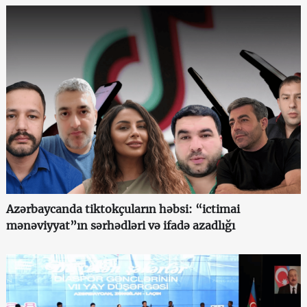
Azərbaycanda tiktokçuların həbsi: “ictimai
mənəviyyat”ın sərhədləri və ifadə azadlığı