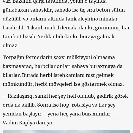
var. Bazanın qarşı tərəfində, yolun o tayında
günəbaxan sahəsidir, sahədə isə üç sıra beton sütun
düzülüb və onların altında tank əleyhinə minalar
basdırılıb. Tikanlı məftil demək olar ki, görünmür, hər
tərəfi ot basıb. Yerlilər bilirlər ki, buraya gəlmək
olmaz.
Torpağın fermerlərin şəxsi mülkiyyəti olmasına
baxmayaraq, hərbçilər onları sahəyə buraxmaya da
bilərlər. Burada hərbi istehkamlara rast gəlmək
mümkündür, hərbi mövqeləri isə göstərmək olmaz.
–
Razılaşırıq, sanki hər şey həll olunub, gedirik görək
orda nə əkilib. Sonra isə hop, rotasiya və hər şey
yenidən başlayır – yenə heç yana buraxmırlar, –
Vadim Kaplya danışır.