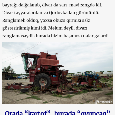
bayrağı dalğalanıb, divar da sarı-mavi rəngdə idi.
Divar təyyarələrdən və Qorlovkadan görünürdü.
Rəngləməli olduq, yoxsa öküzə qırmızı əski
göstəririkmiş kimi idi. Məlum deyil, divarı
rəngləməsəydik burada bizim başımıza nələr gələrdi.
Orada “kartof”, burada “oyuncaq”