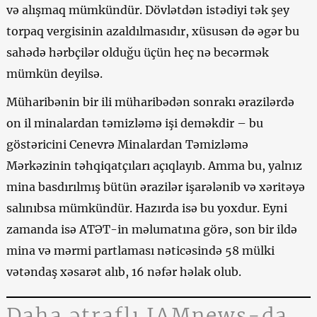
və alışmaq mümkündür. Dövlətdən istədiyi tək şey
torpaq vergisinin azaldılmasıdır, xüsusən də əgər bu
sahədə hərbçilər olduğu üçün heç nə becərmək
mümkün deyilsə.
Müharibənin bir ili müharibədən sonrakı ərazilərdə
on il minalardan təmizləmə işi deməkdir – bu
göstəricini Cenevrə Minalardan Təmizləmə
Mərkəzinin təhqiqatçıları açıqlayıb. Amma bu, yalnız
mina basdırılmış bütün ərazilər işarələnib və xəritəyə
salınıbsa mümkündür. Hazırda isə bu yoxdur. Eyni
zamanda isə ATƏT-in məlumatına görə, son bir ildə
mina və mərmi partlaması nəticəsində 58 mülki
vətəndaş xəsarət alıb, 16 nəfər həlak olub.
Daha ətraflı JAMnews-da