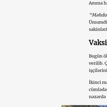
Amma hək
“Məhdudi
Ümumdün
sakinlər
Vaksi
Bugün öl
verilib.
işçiləri
İkinci m
cümlədən
nəzərdə 