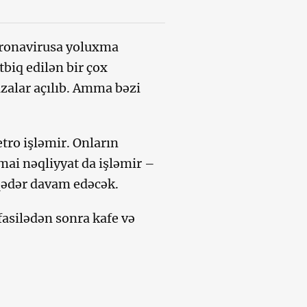
oronavirusa yoluxma
biq edilən bir çox
azalar açılıb. Amma bəzi
etro işləmir. Onların
imai nəqliyyat da işləmir –
 qədər davam edəcək.
fasilədən sonra kafe və