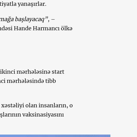
yatla yanaşırlar.
tmağa başlayacaq”
, –
dəsi Hande Harmancı ölkə
ikinci mərhələsinə start
inci mərhələsində tibb
xəstəliyi olan insanların, o
larının vaksinasiyasını