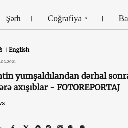
Coğrafiya
Ba
Şərh
й
English
.02.2021
tin yumşaldılandan dərhal sonra
ərə axışıblar - FOTOREPORTAJ
ws
aq