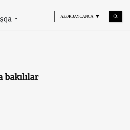
şqa
AZƏRBAYCANCA
 bakılılar