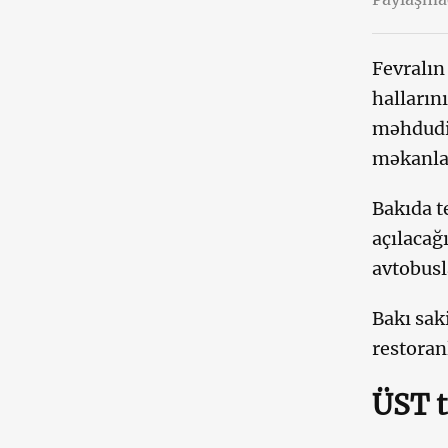
Fevralın
halların
məhdudiy
məkanlar
Bakıda t
açılacağ
avtobusl
Bakı sak
restoran
ÜST t