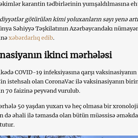
imlər karantin tədbirlərinin yumşaldılmasına ehti
yyətlər götürülən kimi yoluxanların sayı yenə ar
ya Səhiyyə Təşkilatının Azərbaycandakı nümayən
inə
xəbərdarlıq edib
.
nasiyanın ikinci mərhələsi
kədə COVID-19 infeksiyasına qarşı vaksinasiyanın 
 Çin istehsalı olan CoronaVac ilə vaksinasiyanın bir
nin 70 faizinə peyvənd vurulub.
ərhələ 50 yaşdan yuxarı və heç olmasa bir xronoloji 
 də əhali ilə təmasda olan bütün müəssisə əməkdaş
tutur.