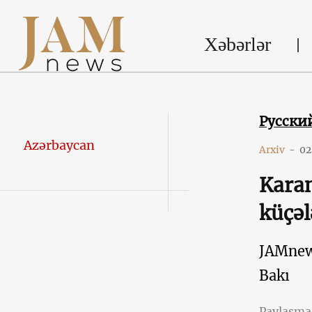
Xəbərlər
Русски
Azərbaycan
Arxiv
-
02
Karan
küçəl
JAMne
Bakı
Paylaşm