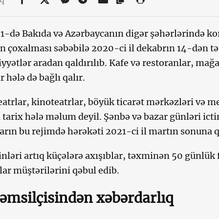
 1-də Bakıda və Azərbaycanın digər şəhərlərində k
ın çoxalması səbəbilə 2020-ci il dekabrın 14-dən tət
yətlər aradan qaldırılıb. Kafe və restoranlar, mağ
 hələ də bağlı qalır.
eatrlar, kinoteatrlar, böyük ticarət mərkəzləri və m
ı tarix hələ məlum deyil. Şənbə və bazar günləri ict
arın bu rejimdə hərəkəti 2021-ci il martın sonuna
inləri artıq küçələrə axışıblar, təxminən 50 günlük 
lar müştərilərini qəbul edib.
əmsilçisindən xəbərdarlıq