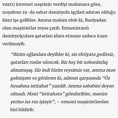
vaxtı) internet nəşrinin verdiyi məlumata görə,
noyabrın 19-da səhər dəmiryolu işçiləri adətən olduğu
kimi işə gəliblər. Amma məlum olub ki, Rusiyadan
olan maşinistlər reysə çıxıb. Ermənistanlı
dəmiryolçulara qatarları idarə etməyə sadəcə icazə
verilməyib.
“Bizim oğlanlara deyiblər ki, siz ehtiyata gedirsiz,
qatarları ruslar sürəcək. Biz heç bir xəbərdarlıq
almamışıq. Elə indi bizim reysimiz var, amma mən
gəlmişəm və görürəm ki, adımın qarşısında “Öz
hesabına istirahət” yazılıb. Amma səbəbini deyən
olmadı. Məni “istirahətə” göndəriblər, mənim
yerinə isə rus işləyir”
, – erməni maşinistlərdən
biri bildirib.