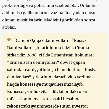
prokurorluğa və polisə müraciət ediblər. Onlar bu
addımı işə gəlib onların əvəzinə Rusiyadan dəvət
olunan maşinistlərin işlədiyini gördükdən sonra
atıblar.
“Cənubi Qafqaz dəmiryolları” “Rusiya
Dəmiryolları” şirkətinin 100 faizlik törəmə
şirkətidir. 2008-ci ildə Ermənistan hökuməti
“Ermənistan dəmiryolları” dövlət qapalı
səhmdar cəmiyyətinin 30 il müddətinə “Rusiya
dəmiyolları” şirkətinin idarəçiliyinə verilməsi
haqda konsessiya müqaviləsi imzalayıb.
Konsessiya müqaviləsi dövlət əmlakı olan
müəssisənin investor vəsaiti hesabına
rekonstruksiyasınınəzərdə tutur. İnvestor