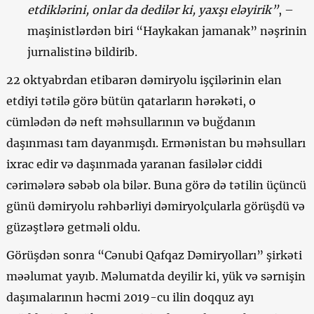
etdiklərini, onlar da dedilər ki, yaxşı eləyirik”
, –
maşinistlərdən biri “Haykakan jamanak” nəşrinin
jurnalistinə bildirib.
22 oktyabrdan etibarən dəmiryolu işçilərinin elan
etdiyi tətilə görə bütün qatarların hərəkəti, o
cümlədən də neft məhsullarının və buğdanın
daşınması tam dayanmışdı. Ermənistan bu məhsulları
ixrac edir və daşınmada yaranan fasilələr ciddi
cərimələrə səbəb ola bilər. Buna görə də tətilin üçüncü
günü dəmiryolu rəhbərliyi dəmiryolçularla görüşdü və
güzəştlərə getməli oldu.
Görüşdən sonra “Cənubi Qafqaz Dəmiryolları” şirkəti
məəlumat yayıb. Məlumatda deyilir ki, yük və sərnişin
daşımalarının həcmi 2019-cu ilin doqquz ayı