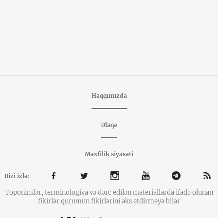
Haqqımızda
Əlaqə
Məxfilik siyasəti
Bizi izlə:
Toponimlər, terminologiya və dərc edilən materiallarda ifadə olunan
fikirlər qurumun fikirlərini əks etdirməyə bilər