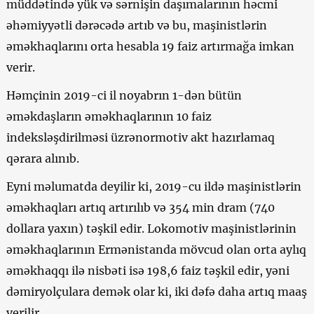
müddətində yük və sərnişin daşımalarının həcmi
əhəmiyyətli dərəcədə artıb və bu, maşinistlərin
əməkhaqlarını orta hesabla 19 faiz artırmağa imkan
verir.
Həmçinin 2019-ci il noyabrın 1-dən bütün
əməkdaşların əməkhaqlarının 10 faiz
indeksləşdirilməsi üzrənormotiv akt hazırlamaq
qərara alınıb.
Eyni məlumatda deyilir ki, 2019-cu ildə maşinistlərin
əməkhaqları artıq artırılıb və 354 min dram (740
dollara yaxın) təşkil edir. Lokomotiv maşinistlərinin
əməkhaqlarının Ermənistanda mövcud olan orta aylıq
əməkhaqqı ilə nisbəti isə 198,6 faiz təşkil edir, yəni
dəmiryolçulara demək olar ki, iki dəfə daha artıq maaş
verilir.