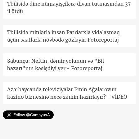
Tbilisidə dinc nümayişçilərə divan tutmasından 37
il ötdü
Tbilisidə minlərlə insan Patriarxla vidalaşmaq
üçün saatlarla növbədə gözləyir. Fotoreportaj
Sabunçu: Neftin, dəmir yolunun və "Bit
bazarı"nın kəsişdiyi yer - Fotoreportaj
Azərbaycanda televiziyalar Emin Ağalarovun
kazino biznesinə necə zəmin hazırlayır? - VİDEO