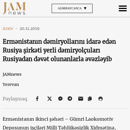
AZƏRBAYCANCA
Arxiv
-
20.11.2019
Ermənistanın dəmiryollarını idarə edən
Rusiya şirkəti yerli dəmiryolçuları
Rusiyadan dəvət olunanlarla əvəzləyib
JAMnews
Yerevan
Paylaşmaq
Ermənistanın ikinci şəhəri – Gümri Laokomotiv
Deposunun işçiləri Milli Təhlükəsizlik Xidmətinə,