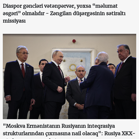
Diaspor gəncləri vətənpərvər, yoxsa “məlumat
əsgəri” olmalıdır - Zəngilan düşərgəsinin sətiraltı
missiyası
"Moskva Ermənistanın Rusiyanın inteqrasiya
strukturlarından çıxmasına nail olacaq": Rusiya XKX-