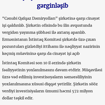
gərginləşib
“Cənubi Qafqaz Dəmiryolları” şirkətinə qarşı cinayət
işi qaldırılıb. Şirkətin ofisində bu ilin avqustunda
vergidən yayınma şübhəsi ilə axtarış aparılıb.
Ermənistanın İstintaq Komitəsi şirkətdə üzə çıxan
pozuntuları gizlətdiyi ittihamı ilə nəqliyyat nazirinin
keçmiş müavininə qarşı da cinayət işi açıb
İstintaq Komitəsi son 10 il ərzində şirkətin
fəaliyyətinin yoxlanılmasını davam etdirir. Müqaviləsi
üzrə vəd edilmiş investisoyaların səmərəliliyinin
yoxlanılmasına xüsusi diqqət yetirilir. Şirkətin sööz
verdiyi investisiyaların ümumi həcmi 572 milyon
dollar təşkil edir.