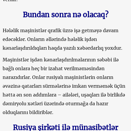
Bundan sonra nə olacaq?
Hələlik maşinistlər qrafik üzrə işə getməyə davam
edəcəklər. Onların əllərində hələlik işdən
kənarlaşdırıldıqları haqda yazılı xəbərdarlıq yoxdur.
Maşinistlər işdən kənarlaşdırılmalarının səbəbi ilə
bağlı onlara heç bir izahat verilməməsindən
narazıdırlar. Onlar rusiyalı maşinistlərin onların
əvəzinə qatarları sürmələrinə imkan verməmək üçün
hətta ən son addımlara – ailələri, uşaqları ilə birlikdə
dəmiryolu xətləri üzərində oturmağa da hazır
olduqlarını bildiriblər.
Rusiya şirkəti ilə münasibətlər