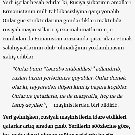
Yerli işçilər hesab edirlər ki, Rusiya şirkətinin əməlləri
Ermənistanın milli təhlükəsizliyinə qarşı yönəlib.
Onlar güc strukturlarıına göndərdikləri məktubda
rusiyalı maşinistllərin şəxsi məlumatlarının, o
cümlədən də Ermənistan ərazisində qatar idarə etmək
səlahiyyətlərinin olub-olmadığının yoxlanılmasını
xahiş ediblər.
“Onlar bunu “təcrübə mübadiləsi” adlandırıb,
rusları bizim yerlərimizə qoyublar. Onlar demək
olar ki, təyyarədən düşən kimi iş başına keçiblər.
Onlar nə qatarlarla, nə də marşrutla, heç nə ilə
tanış deyillər”
, – maşinistlərdən biri bildirib.
Yeri gəlmişkən, rusiyalı maşinistlərin idarə etdikləri
qatarlar artıq sıradan çıxıb. Yerlilərin söözlərinə görə,
bu, məhz dəvət olunan mütəxəssislərin bu cür