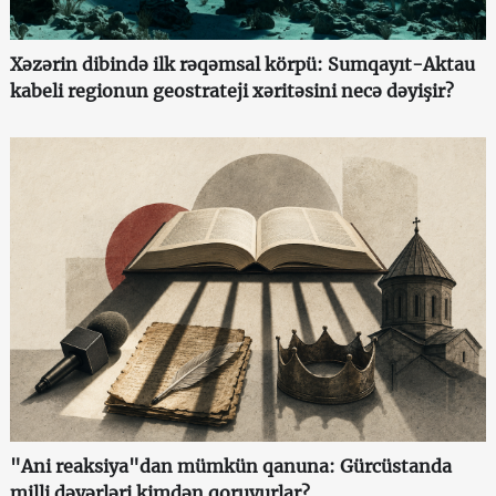
Xəzərin dibində ilk rəqəmsal körpü: Sumqayıt-Aktau
kabeli regionun geostrateji xəritəsini necə dəyişir?
"Ani reaksiya"dan mümkün qanuna: Gürcüstanda
milli dəyərləri kimdən qoruyurlar?