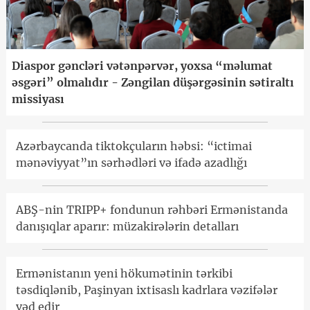
Diaspor gəncləri vətənpərvər, yoxsa “məlumat
əsgəri” olmalıdır - Zəngilan düşərgəsinin sətiraltı
missiyası
Azərbaycanda tiktokçuların həbsi: “ictimai
mənəviyyat”ın sərhədləri və ifadə azadlığı
ABŞ-nin TRIPP+ fondunun rəhbəri Ermənistanda
danışıqlar aparır: müzakirələrin detalları
Ermənistanın yeni hökumətinin tərkibi
təsdiqlənib, Paşinyan ixtisaslı kadrlara vəzifələr
vəd edir