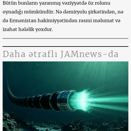
Bütün bunların yaranmış vəziyyətdə öz rolunu
oynadığı mümkündür. Nə dəmiryolu şirkətindən, nə
də Ermənistan hakimiyyətindən rəsmi məlumat və
izahat hələlik yoxdur.
Daha ətraflı JAMnews-da