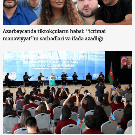
Azərbaycanda tiktokçuların həbsi: “ictimai
mənəviyyat”ın sərhədləri və ifadə azadlığı