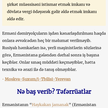
şirkət müəssisəni istismar etmək imkanı və
dövlətə vergi ödəyərək gəlir əldə etmək imkanı
əldə edir.
Erməni dəmiryolçuların işdən kənarlaşdırılması haqda
onlara əvvəlcədən heç bir məlumat verilməyib.
Rusiyalı həmkarları isə, yerli maşinistlərin sözlərinə
görə, Ermənistana gələndən dərhal sonra iş başına
keçiblər. Onlar sınaq müddəti keçməyiblər, hətta
texnika və ərazi ilə də tanış olmayıblar.
•
Moskva-Suxum/i-Tbilisi-Yerevan
Nə baş verib? Təfərrüatlar
Ermənistanın “
Haykakan jamanak
” (Ermənistan