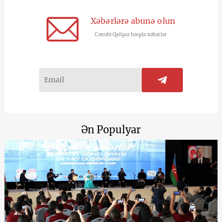
Xəbərlərə abunə olun
Cənubi Qafqaz haqda xəbərlər
Ən Populyar