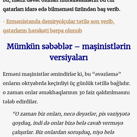
qatarları idarə edə bilməməsi üzündən baş verib.
•
Ermənistanda dəmiryolçular tətilə son verib,
qatarların hərəkəti bərpa olunub
Mümkün səbəblər – maşinistlərin
versiyaları
Erməni maşinistlər əmindirlər ki, bu “əvəzləmə”
onların oktyabrda keçirdiyi üç günlük tətillə bağlıdır.
o zaman onlar əməkhaqlarının 30 faiz qaldırılmasını
tələb edirdilər.
“O zaman biz onları, necə deyərlər, pis vəziyyətə
qoyduq, indi də onlar bizə belə cavab verməyə
çalışırlar. Biz onlardan soruşduq, niyə belə