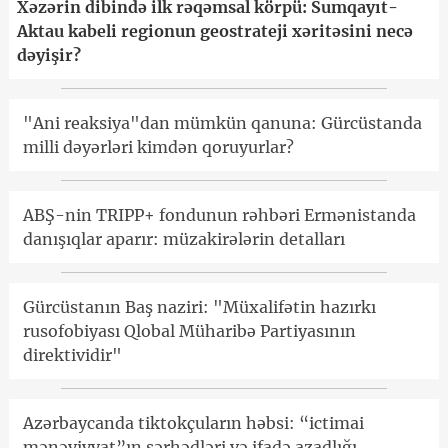
Xəzərin dibində ilk rəqəmsal körpü: Sumqayıt-
Aktau kabeli regionun geostrateji xəritəsini necə
dəyişir?
"Ani reaksiya"dan mümkün qanuna: Gürcüstanda
milli dəyərləri kimdən qoruyurlar?
ABŞ-nin TRIPP+ fondunun rəhbəri Ermənistanda
danışıqlar aparır: müzakirələrin detalları
Gürcüstanın Baş naziri: "Müxalifətin hazırkı
rusofobiyası Qlobal Müharibə Partiyasının
direktividir"
Azərbaycanda tiktokçuların həbsi: “ictimai
mənəviyyat”ın sərhədləri və ifadə azadlığı