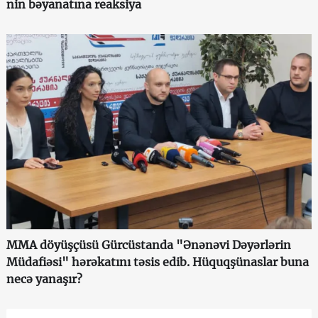
nin bəyanatına reaksiya
MMA döyüşçüsü Gürcüstanda "Ənənəvi Dəyərlərin
Müdafiəsi" hərəkatını təsis edib. Hüquqşünaslar buna
necə yanaşır?